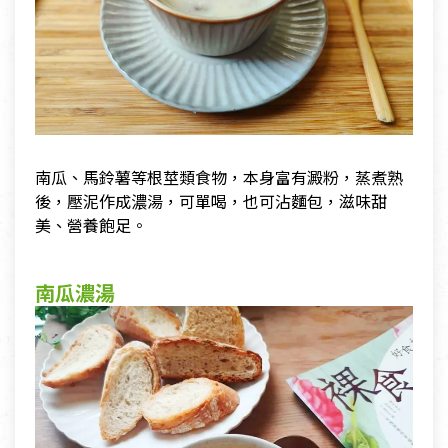
南瓜、馬鈴薯等根莖類食物，本身富有澱粉，蒸煮熟
後，壓泥作成濃湯，可單喝，也可沾麵包，滋味甜
美、營養飽足。
南瓜濃湯