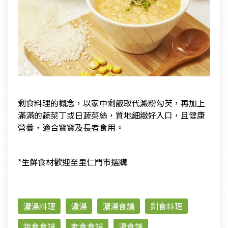
剩食料理的概念，以家中剩飯取代澱粉勾芡，再加上
滿滿的蔬菜丁或日蔬菜絲，質地細緻好入口，且健康
營養，適合寶寶及長者食用。
*生鮮食材歡迎至里仁門市選購
濃湯料理
濃湯
濃湯食譜
剩食料理
蔬食食譜
素食食譜
湯食譜