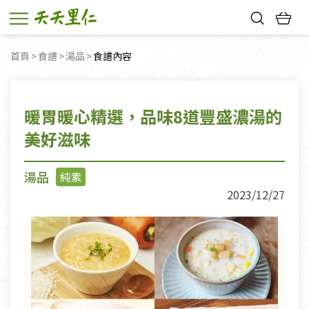
熱門搜尋：
首頁
食譜
湯品
目前頁面：
食譜內容
親子活動
幸福節中獎名單
暖胃暖心精選，品味8道豐盛濃湯的
美好滋味
湯品
純素
2023/12/27