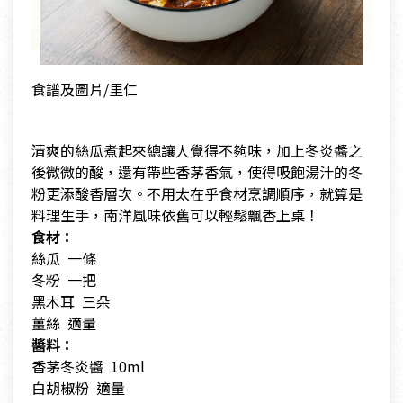
食譜及圖片/里仁
清爽的絲瓜煮起來總讓人覺得不夠味，加上冬炎醬之
後微微的酸，還有帶些香茅香氣，使得吸飽湯汁的冬
粉更添酸香層次。不用太在乎食材烹調順序，就算是
料理生手，南洋風味依舊可以輕鬆飄香上桌！
食材：
絲瓜 一條
冬粉 一把
黑木耳 三朵
薑絲 適量
醬料：
香茅冬炎醬 10ml
白胡椒粉 適量