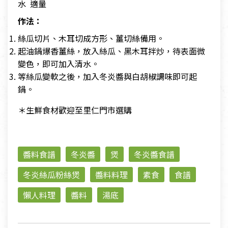
水 適量
作法：
絲瓜切片、木耳切成方形、薑切絲備用。
起油鍋爆香薑絲，放入絲瓜、黑木耳拌炒，待表面微
變色，即可加入清水。
等絲瓜變軟之後，加入冬炎醬與白胡椒調味即可起
鍋。
＊生鮮食材歡迎至里仁門市選購
醬料食譜
冬炎醬
煲
冬炎醬食譜
冬炎絲瓜粉絲煲
醬料料理
素食
食譜
懶人料理
醬料
湯底