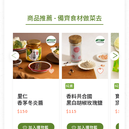
商品推薦
- 備齊食材做菜去
純素
純素
里仁
香料共合國
寶鼎
香茅冬炎醬
黑白胡椒玫瑰鹽
頂級
$150
$115
$155
加入購物籃
加入購物籃