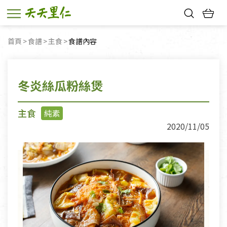
熱門搜尋：
首頁
食譜
主食
目前頁面：
食譜內容
親子活動
幸福節中獎名單
冬炎絲瓜粉絲煲
主食
純素
2020/11/05