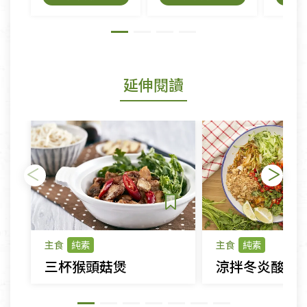
延伸閱讀
主食
純素
主食
純素
三杯猴頭菇煲
涼拌冬炎酸辣