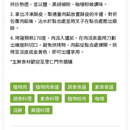
拌炒熟透，並以鹽、黑胡椒粉、咖哩粉做調味。
3. 拿出冷凍酥皮，取適量肉餡放置酥皮的半邊，對折
包覆肉餡後，沾水於黏合處並用叉子在黏合處壓出痕
跡。
4. 烤箱預熱170度，肉派入爐前，在肉派表面用刀劃
出幾道斜切口，避免烘烤時，肉餡從黏合處爆開。烘
烤至派皮成金黃色，即可出爐享用。
*生鮮食材歡迎至里仁門市選購
植物肉
植物肉食譜
蔬食食譜
素食食譜
蔬食料理
素食料理
植物絞肉
咖哩
派餅
異國料理