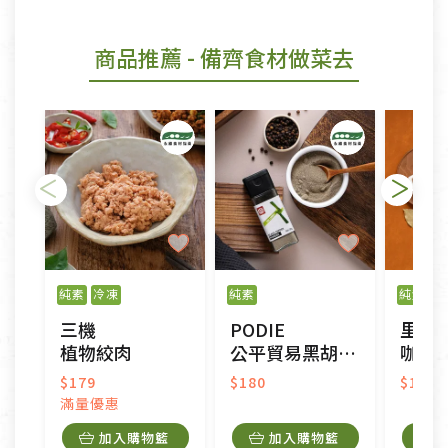
商品推薦
- 備齊食材做菜去
純素
冷凍
純素
純素
三機
PODIE
里仁
植物絞肉
公平貿易黑胡椒粉
咖哩
$179
$180
$110
滿量優惠
加入購物籃
加入購物籃