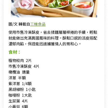
圖/文 轉載自
三機食品
使用市售冷凍酥皮，省去揉麵層層桿捲的手續，輕鬆
就能做出充滿異國風味的料理。酥鬆口感的派皮搭配
濃郁肉餡，保證能迅速擄獲情人的胃和心。
食材：
植物絞肉 2片
市售冷凍酥皮 4片
橄欖油 適量
洋蔥 半顆
紫洋蔥 1/4顆
黑胡椒粉 1小匙
咖哩粉 1大匙
生菜葉 4片
小番茄 6顆