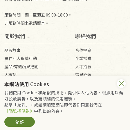
服務時間：週一至週五 09:00-18:00。
非服務時間來電請留言。
關於我們
聯絡我們
品牌故事
合作提案
里仁七大永續行動
企業採購
產品/有機蔬果把關
人才招募
大事記
常見問題
媒體報導
客服信箱
本網站使用 Cookies
我們使用 Cookie 和類似的技術，提供個人化內容、根據用戶偏
好投放廣告，以及更順暢的使用體驗。
會員服務條款
隱私權政策
點擊「允許」，或繼續瀏覽網站即代表你同意我們在
Copyright © 2026 里仁事業股份有限公司(統編：16301262) /
《隱私權條款》
中列出的內容。
里仁網購股份有限公司(統編：25149752)
允許
All Rights Reserved.