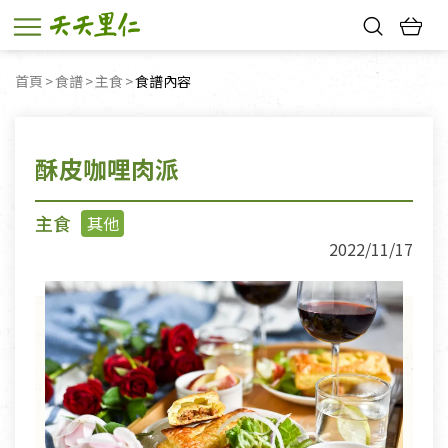
熱門搜尋：
首頁
食譜
主食
目前頁面：
食譜內容
親子活動
幸福節中獎名單
酥皮咖哩肉派
主食
其他
2022/11/17