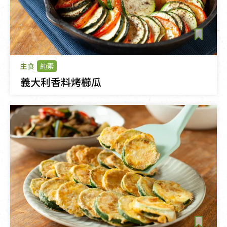
主食
純素
義大利香料烤櫛瓜