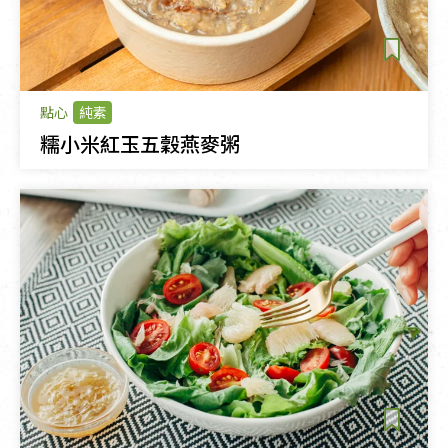
點心
純素
糯小米紅玉五穀燕麥粥