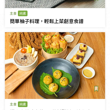
主食
純素
簡單柚子料理，輕鬆上菜創意食譜
主食
純素