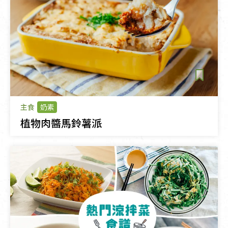
主食
奶素
植物肉醬馬鈴薯派