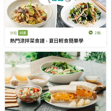
2點
沙拉
純素
熱門涼拌菜食譜 - 夏日輕食簡單學