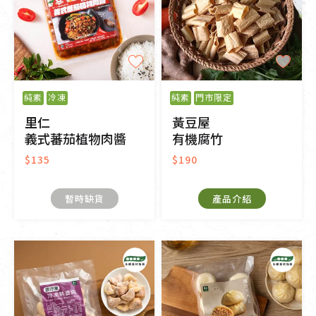
純素
冷凍
純素
門市限定
里仁
黃豆屋
義式蕃茄植物肉醬
有機腐竹
$135
$190
暫時缺貨
產品介紹