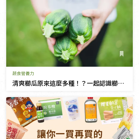
蔬食營養力
清爽櫛瓜原來這麼多種！？一起認識櫛瓜家族