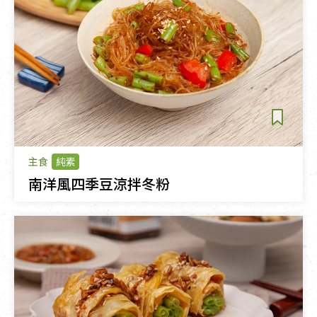
主食
純素
南洋風四季豆涼拌冬粉