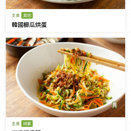
主食
其他
韓國櫛瓜烘蛋
主食
純素