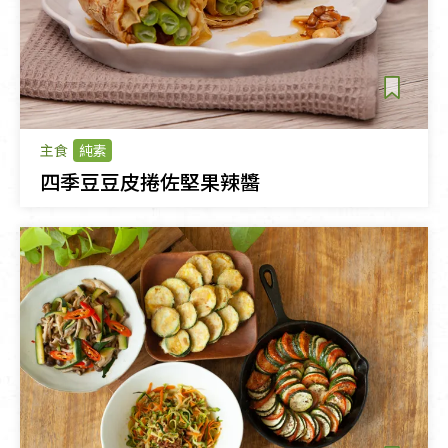
主食
純素
四季豆豆皮捲佐堅果辣醬