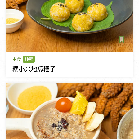
主食
純素
糯小米地瓜糰子