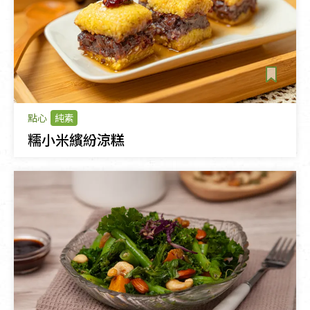
點心
純素
糯小米繽紛涼糕