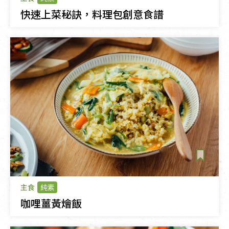
快速上菜秘訣，料理包創意食譜
主食
純素
咖哩薑黃燴飯