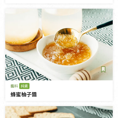
醬料
純素
蜂蜜柚子醬