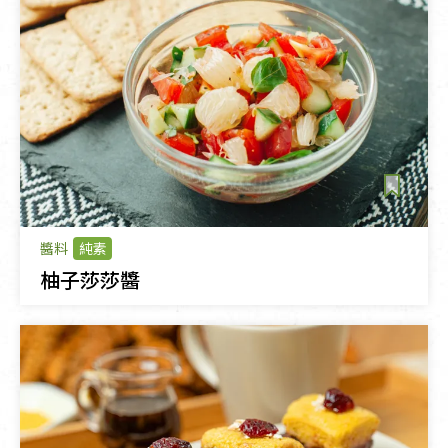
醬料
純素
柚子莎莎醬