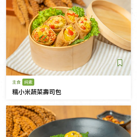
主食
純素
糯小米蔬菜壽司包