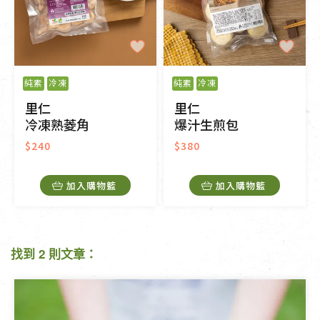
純素
冷凍
純素
冷凍
里仁
里仁
冷凍熟菱角
爆汁生煎包
$240
$380
加入購物籃
加入購物籃
找到 2 則文章：