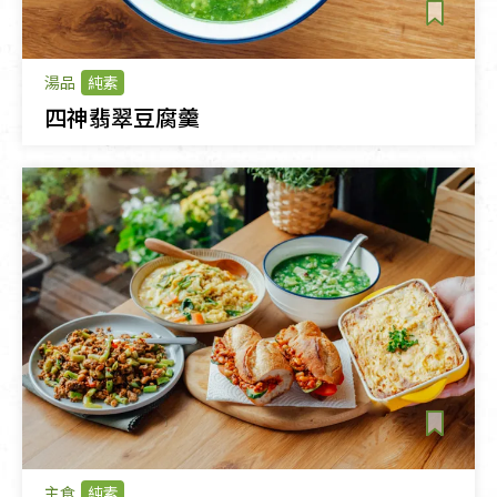
湯品
純素
四神翡翠豆腐羹
主食
純素