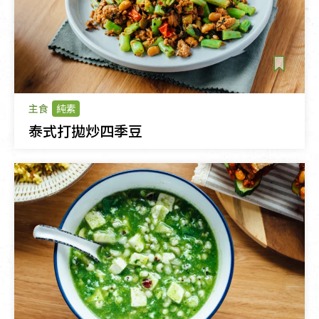
主食
純素
泰式打拋炒四季豆