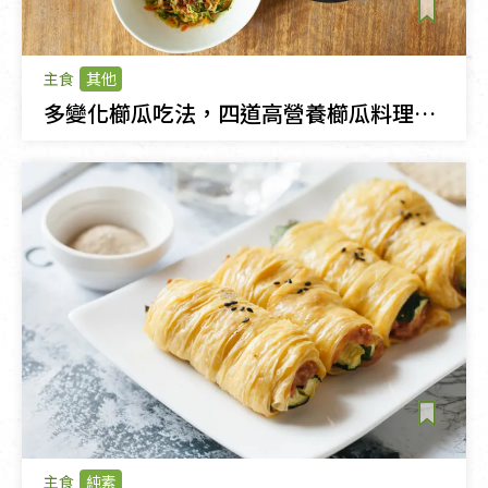
主食
其他
多變化櫛瓜吃法，四道高營養櫛瓜料理健康上桌～
主食
純素