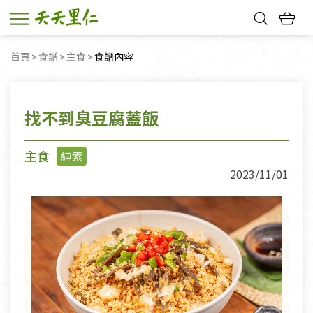
熱門搜尋：
首頁
食譜
主食
目前頁面：
食譜內容
親子活動
幸福節中獎名單
找不到臭豆腐蓋飯
主食
純素
2023/11/01