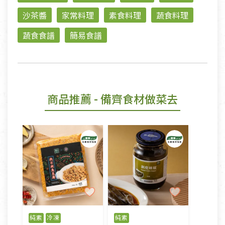
沙茶醬
家常料理
素食料理
蔬食料理
蔬食食譜
簡易食譜
商品推薦
- 備齊食材做菜去
純素
冷凍
純素