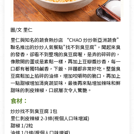
圖/文 里仁
里仁與知名的蔬食熱炒店 “CHAO 炒炒新亞洲蔬食”
聯名推出的炒炒人氣餐點"找不到臭豆腐"，聞起來臭
的發香，卻看不到整塊的臭豆腐喔，是弄的碎碎的，
像散開的蛋或是素鬆一樣，再加上豆瓣醬炒香，每一
口都有著獨特鹹香，下飯、拌麵都非常好吃。整盤臭
豆腐鬆加上掐碎的油條，增加咬嚼時的脆口，再加上
一點甜椒增加清爽蔬菜味，最後再來點增加辣味和鮮
甜味的剝皮辣椒，口感層次令人驚艷。
食材：
炒炒找不到臭豆腐 1包
里仁剝皮辣椒 2-3條(視個人口味增減)
甜椒 1/2粒
油條 1/3條(視個人口味增減)