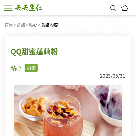
熱門搜尋：
首頁
食譜
點心
目前頁面：
食譜內容
親子活動
幸福節中獎名單
QQ甜蜜蓮藕粉
點心
奶素
2023/05/31