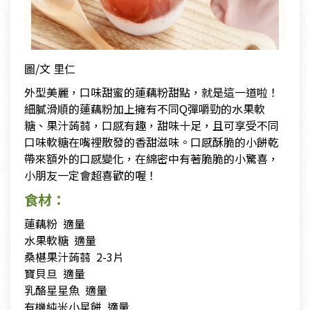
圖/文 里仁
外型美麗，口味甜蜜的蓮藕粉甜點，就是這一道啦！
細膩滑順的蓮藕粉加上擁有不同Q彈嚼勁的水果軟
糖、果汁蒟蒻，口感有趣，甜味十足，且可享受不同
口味軟糖在嘴裡散發的香甜滋味。口感酥脆的小餅乾
帶來額外的口感變化，在綿密中有著脆脆的小驚喜，
小朋友一定會超喜歡的喔！
食材：
蓮藕粉 適量
水果軟糖 適量
桑椹果汁蒟蒻 2-3片
寶貝旦 適量
乳酪星星魚 適量
有機純米小星餅 適量