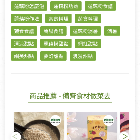
蓮藕粉怎麼泡
蓮藕粉功效
蓮藕粉食譜
蓮藕粉作法
素食料理
蔬食料理
蔬食食譜
簡易食譜
蓮藕粉消暑
消暑
清涼甜點
蓮藕粉甜點
網紅甜點
網美甜點
夢幻甜點
浪漫甜點
商品推薦
- 備齊食材做菜去