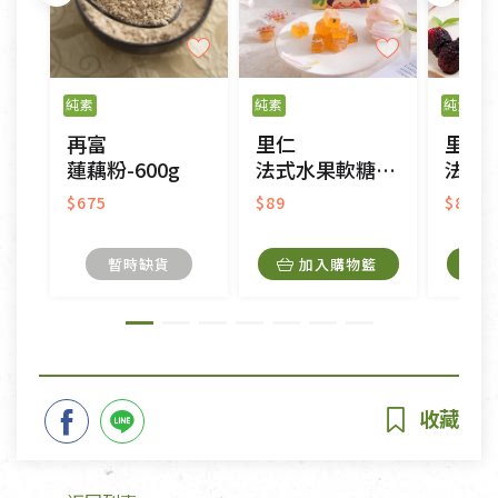
純素
純素
純素
再富
里仁
里仁
蓮藕粉-600g
法式水果軟糖-百香果
法式水果
$675
$89
$89
暫時缺貨
加入購物籃