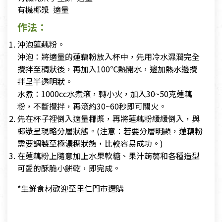
有機椰漿 適量
作法：
沖泡蓮藕粉。
沖泡：將適量的蓮藕粉放入杯中，先用冷水濕潤完全
攪拌至稠狀後，再加入100℃熱開水，邊加熱水邊攪
拌呈半透明狀。
水煮：1000cc水煮滾，轉小火，加入30~50克蓮藕
粉，不斷攪拌，再滾約30~60秒即可關火。
先在杯子裡倒入適量椰漿，再將蓮藕粉緩緩倒入，與
椰漿呈現略分層狀態。(注意：若要分層明顯，蓮藕粉
需要調製至極濃稠狀態，比較容易成功。)
在蓮藕粉上隨意加上水果軟糖、果汁蒟蒻和各種造型
可愛的酥脆小餅乾，即完成。
*生鮮食材歡迎至里仁門市選購