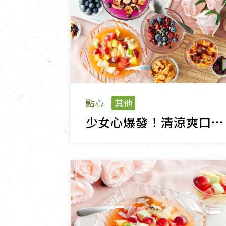
點心
其他
少女心爆發！清涼爽口的網美蓮藕粉甜點