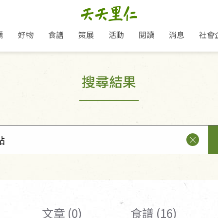
薦
好物
食譜
策展
活動
閱讀
消息
社會
里仁新訊
品牌故事
主題推薦
即食料理/糕點
愛地球,吃蔬食就可以！
主題活動
關注支持
媒體報導
養身保健
搜尋結果
里仁七大永續行動
作夥利他 加入水滴會員
會員專屬
奶
里仁動態
中秋送禮推薦
沖泡麵/粥/湯
本土優先
永續飲食
保健食品
里仁為美刊
人才招募
門市資訊
惠
分店動態
超值好物特惠
熟食料理/調理包
減塑微革命
淨塑行動
養身食品/飲
產品/有機蔬果把關
「里仁誠食市集」永續新體驗
產品推薦
產品動態
飲品
熱銷人氣產品推薦
包子饅頭/麵點
少或無添加
主食
生態保育
沙拉
中藥食材/調
點心
大事記
減塑 一起來！
經典必買推薦
粽子/蘿蔔糕/年糕
友善耕作
公益支持
酵素
里仁聯名卡
綠色保育-我們的田, 牠們的家
評延長優惠
史瓦帝尼文化節
素鬆/醬菜
支持弱勢
獲獎肯定
理念桌布下載
里仁「史瓦帝尼文化節」
甜品/冰品
綠色保育
聯名合作
加入會員
麵包/糕點
永續飲食
湯品
文章 (0)
食譜 (16)
衣飾鞋包
圖書/宗教文