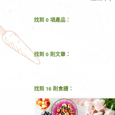
清潔/防蟲/薰香
臉部清潔/保養
餐具食器
臉部彩妝
找到 0 項產品：
廚房用具/家電/家飾
牙膏/牙刷/漱口
寢具織品
洗髮/潤髮/染髮
身體清潔/保養
個人用品
找到 0 則文章：
找到 16 則食譜：