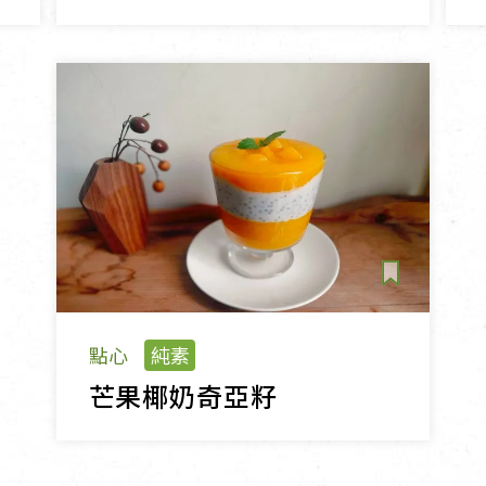
點心
純素
芒果椰奶奇亞籽