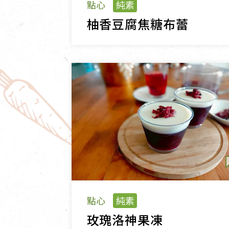
點心
純素
柚香豆腐焦糖布蕾
點心
純素
玫瑰洛神果凍