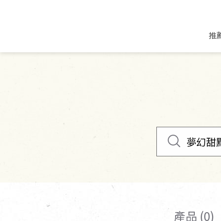
推
米麵/調理食材
好康優惠
飲品/零食
專題文章
米/麵/粉
8月新品優惠
豆漿/優格/植物
農產品與農友
豆麥雜糧種子
8月快閃商品優
果汁/醋飲/飲料
食品與廠商
植物油
中秋禮盒預購
茶/咖啡/花果茶
用品與廠商
不限類別
乾貨/素料/植物肉
7月惜福愛物
沖調飲/穀麥片
土地與生態
豆腐/天貝/豆製品
6月快閃商品-好
蜂蜜/椰奶
蔬食營養力
調味/醬料/烘焙食材
傳承經典優惠
休閒零食
生活提案
抹醬/果醬
文化好書優惠
堅果/果乾
共好行動
鮮凍蔬果
糖果/巧克力
里仁的努力
產品 (0)
居家日用
個人清潔保養