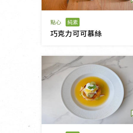
點心
純素
巧克力可可慕絲