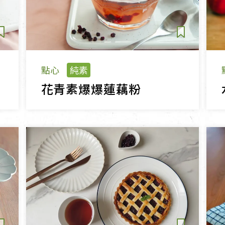
點心
純素
花青素爆爆蓮藕粉