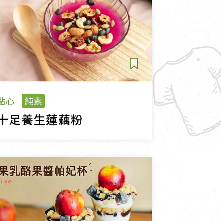
點心
純素
十足養生蓮藕粉