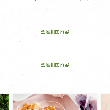
女裝
佛儒書籍
女內著居家
廣論/備覽手
水
男裝
敬經帛/書套
查無相關內容
男內著居家
影音/圖書
毛巾/浴巾/手帕
文具禮品/禮
鞋襪
燈/燃燈油
帽/口罩/配件/包包
香
嬰幼/兒童
供具/修持用
查無相關內容
居士服