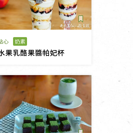
點心
奶素
水果乳酪果醬帕妃杯