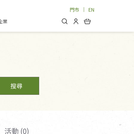
門市
EN
企業
你好，歡迎光臨！
安心蔬果
會員中心
蔬果箱/禮盒
物
我的優惠券
品
芽菜/菇
理包
醬料
消費紀錄查詢
個人資料管理
搜尋
產品追蹤
好文收藏
登入/註冊
活動 (0)
物
寵物專區