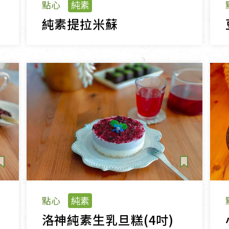
點心
純素
純素提拉米蘇
點心
純素
洛神純素生乳旦糕(4吋)