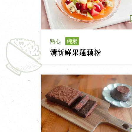
點心
純素
清新鮮果蓮藕粉