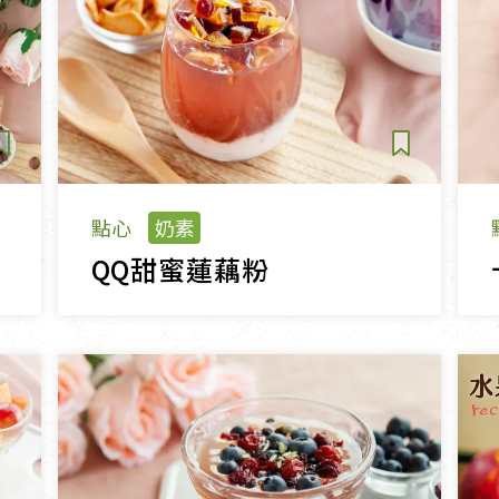
點心
奶素
QQ甜蜜蓮藕粉