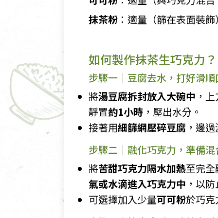
抹茶粉
：適量（篩在表面裝飾
如何製作抹茶生巧克力？
步驟一｜豆腐去水，打好滑順
將
湯豆腐拆封放入大碗中
，上
靜置
約1小時
，壓出水分。
接著用
細篩網壓碎豆腐
，邊過
步驟二｜融化巧克力，準備混
將
苦甜巧克力隔水加熱
至完全
氣或水滴進入巧克力中
，以防
可選擇加入少量
可可粉
於巧克