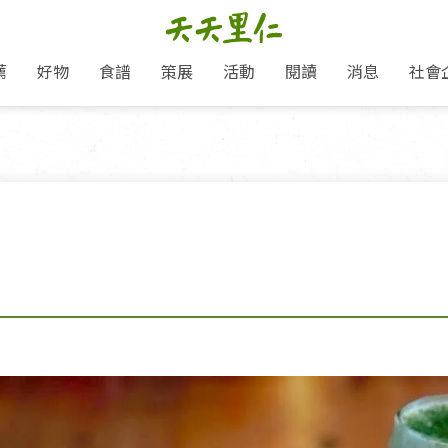
薦
好物
食譜
策展
活動
閱讀
消息
社會
里仁新訊
品牌故事
主題推薦
即食料理/糕點
地球超載日：守護地球從生活
主題活動
關注支持
媒體報導
養身保健
選擇開始
里仁七大永續行動
會員專屬
奶
里仁動態
中秋送禮推薦
沖泡麵/粥/湯
本土優先
永續飲食
保健食品
里仁為美刊
愛地球,吃蔬食就可以！
人才招募
門市資訊
惠
分店動態
超值好物特惠
熟食料理/調理包
減塑微革命
淨塑行動
養身食品/飲
產品/有機蔬果把關
產品推薦
作夥利他 加入水滴會員
產品動態
飲品
熱銷人氣產品推薦
包子饅頭/麵點
少或無添加
主食
生態保育
沙拉
中藥食材/調
點心
大事記
經典必買推薦
粽子/蘿蔔糕/年糕
友善耕作
公益支持
酵素
「里仁誠食市集」永續新體驗
里仁聯名卡
評延長優惠
史瓦帝尼文化節
素鬆/醬菜
支持弱勢
獲獎肯定
減塑 一起來！
理念桌布下載
甜品/冰品
綠色保育
聯名合作
綠色保育-我們的田, 牠們的家
加入會員
麵包/糕點
永續飲食
里仁「史瓦帝尼文化節」
湯品
衣飾鞋包
圖書/宗教文