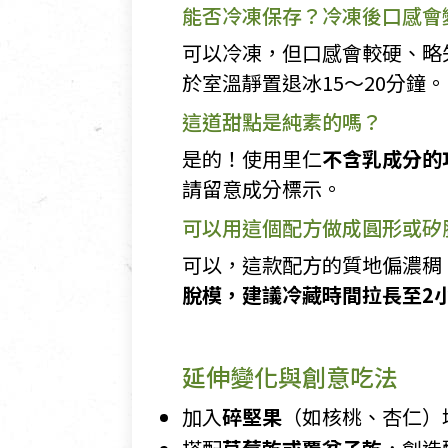
能否冷凍保存？冷凍後口感會
可以冷凍，但口感會較硬、略
於室溫靜置退冰15～20分鐘。
這道甜點是純素的嗎？
是的！使用里仁
不含乳成分的
請留意成分標示。
可以用這個配方做成圓形或矽
可以，這款配方的質地偏濃稠
脫模，建議冷藏時間拉長至2
延伸變化與創意吃法
加入
碎堅果
（如核桃、杏仁）