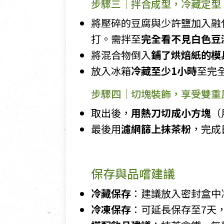
步驟三｜拌合成型，冷藏定型
將壓碎的豆腐與少許鹽加入融
打。需拌至
完全看不見白色豆
將混合物倒入
鋪了烘焙紙的模
放入冰箱
冷藏至少1小時
至完
步驟四｜切塊裝飾，享受雙重
取出後，
用熱刀切成小方塊
（
最後用
濾網篩上抹茶粉
，完成
保存與品嚐建議
冷藏保存
：建議放入密封盒中
冷凍保存
：可延長保存至7天