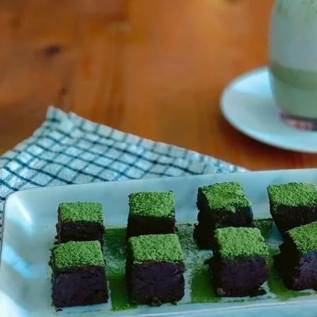
女裝
佛儒書籍
女內著居家
廣論/備覽手
水
男裝
敬經帛/書套
男內著居家
影音/圖書
毛巾/浴巾/手帕
文具禮品/禮
鞋襪
燈/燃燈油
帽/口罩/配件/包包
香
嬰幼/兒童
供具/修持用
居士服