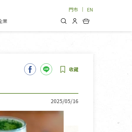
門市
EN
企業
你好，歡迎光臨！
安心蔬果
會員中心
蔬果箱/禮盒
物
我的優惠券
品
芽菜/菇
理包
醬料
消費紀錄查詢
個人資料管理
產品追蹤
2025/05/16
好文收藏
登入/註冊
物
寵物專區