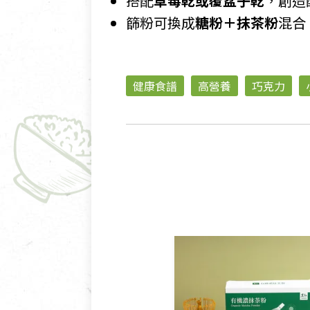
搭配
草莓乾或覆盆子乾
，創造
篩粉可換成
糖粉＋抹茶粉
混合
健康食譜
高營養
巧克力