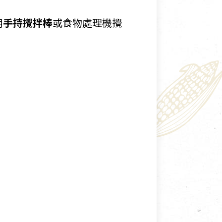
用
手持攪拌棒
或食物處理機攪