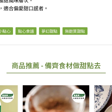
酸甜風味層次。
，適合偏愛甜口感者。
小點心
點心食譜
夢幻甜點
無麩質甜點
商品推薦
- 備齊食材做甜點去