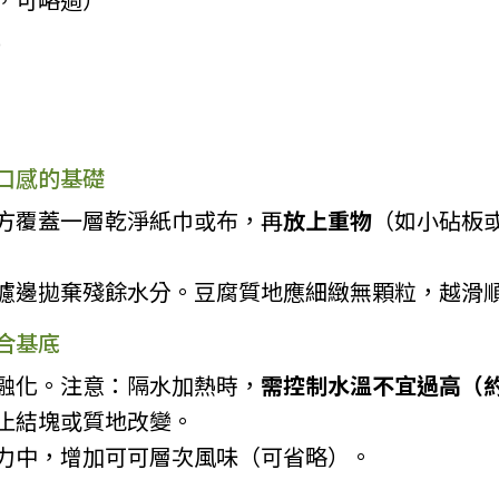
）
口感的基礎
方覆蓋一層乾淨紙巾或布，再
放上重物
（如小砧板或
濾邊拋棄殘餘水分。豆腐質地應細緻無顆粒，越滑
合基底
融化。注意：隔水加熱時，
需控制水溫不宜過高（約6
止結塊或質地改變。
力中，增加可可層次風味（可省略）。