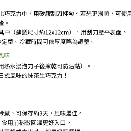
化巧克力中，
用矽膠刮刀拌勻
。若想更滑順，可使
渣
。
具
中（建議尺寸約12x12cm），用刮刀壓平表面。
全定型。冷藏時間可依厚度略為調整。
風味
用熱水浸泡刀子後擦乾可防沾黏）。
日式風味的抹茶生巧克力！
冷藏，可保存約3天，風味最佳。
，食用前稍微回溫更好入口。