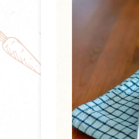
清潔/防蟲/薰香
臉部清潔/保養
餐具食器
臉部彩妝
廚房用具/家電/家飾
牙膏/牙刷/漱口
寢具織品
洗髮/潤髮/染髮
身體清潔/保養
個人用品