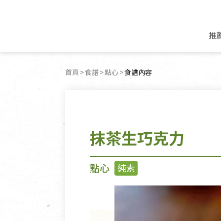
推
米麵/調理食材
好康優惠
飲品/零食
專題文章
首頁
食譜
點心
目前頁面：
食譜內容
米/麵/粉
8月新品優惠
豆漿/優格/植物
農產品與農友
豆麥雜糧種子
8月快閃商品優
果汁/醋飲/飲料
食品與廠商
植物油
中秋禮盒預購
茶/咖啡/花果茶
用品與廠商
不限類別
抹茶生巧克力
乾貨/素料/植物肉
7月惜福愛物
沖調飲/穀麥片
土地與生態
豆腐/天貝/豆製品
6月快閃商品-好
蜂蜜/椰奶
蔬食營養力
調味/醬料/烘焙食材
傳承經典優惠
休閒零食
生活提案
點心
純素
抹醬/果醬
文化好書優惠
堅果/果乾
共好行動
鮮凍蔬果
糖果/巧克力
里仁的努力
居家日用
個人清潔保養