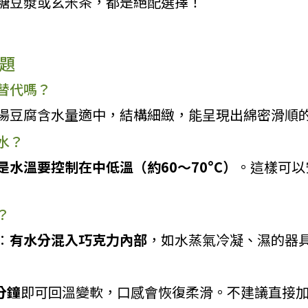
糖豆漿或玄米茶，都是絕配選擇！
問題
替代嗎？
湯豆腐含水量適中，結構細緻，能呈現出綿密滑順
水？
水溫要控制在中低溫（約60～70°C）
。這樣可以
？
：
有水分混入巧克力內部
，如水蒸氣冷凝、濕的器
分鐘
即可回溫變軟，口感會恢復柔滑。不建議直接