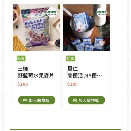
純素
奶素
三機
里仁
野藍莓水果麥片
高優活DIY優格粉
$189
$295
加入購物籃
加入購物籃