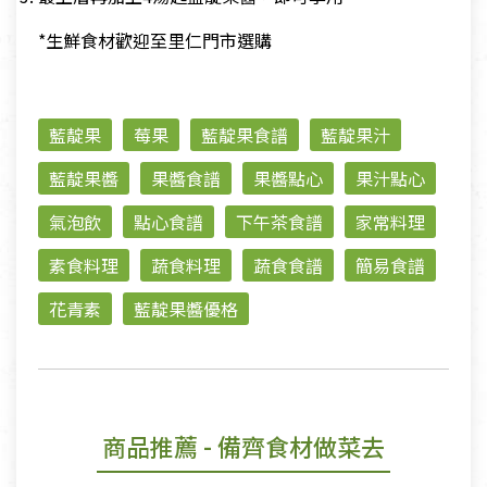
*生鮮食材歡迎至里仁門市選購
藍靛果
莓果
藍靛果食譜
藍靛果汁
藍靛果醬
果醬食譜
果醬點心
果汁點心
氣泡飲
點心食譜
下午茶食譜
家常料理
素食料理
蔬食料理
蔬食食譜
簡易食譜
花青素
藍靛果醬優格
商品推薦
- 備齊食材做菜去