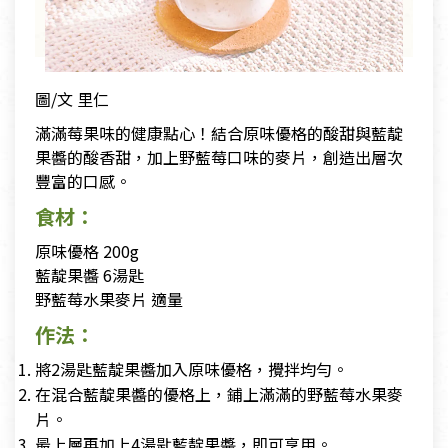
圖/文 里仁
滿滿莓果味的健康點心！結合原味優格的酸甜與藍靛
果醬的酸香甜，加上野藍莓口味的麥片，創造出層次
豐富的口感。
食材：
原味優格 200g
藍靛果醬 6湯匙
野藍莓水果麥片 適量
作法：
將2湯匙藍靛果醬加入原味優格，攪拌均勻。
在混合藍靛果醬的優格上，鋪上滿滿的野藍莓水果麥
片。
最上層再加上4湯匙藍靛果醬，即可享用。