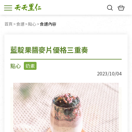
熱門搜尋：
首頁
食譜
點心
目前頁面：
食譜內容
親子活動
幸福節中獎名單
藍靛果醬麥片優格三重奏
點心
奶素
2023/10/04