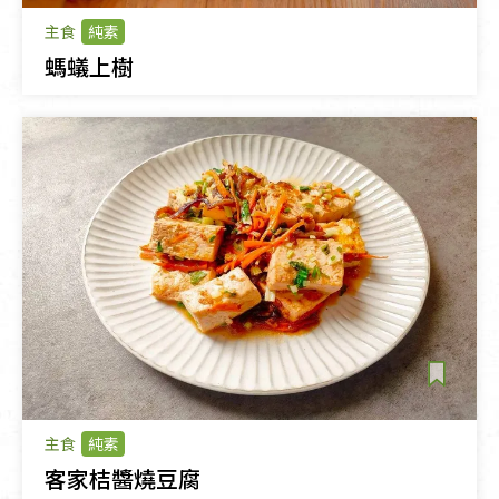
主食
純素
螞蟻上樹
主食
純素
客家桔醬燒豆腐