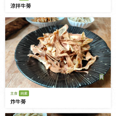
涼拌牛蒡
主食
純素
炸牛蒡