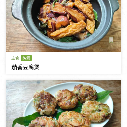
主食
純素
茄香豆腐煲