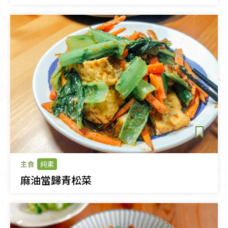
主食
純素
麻油當歸青松菜