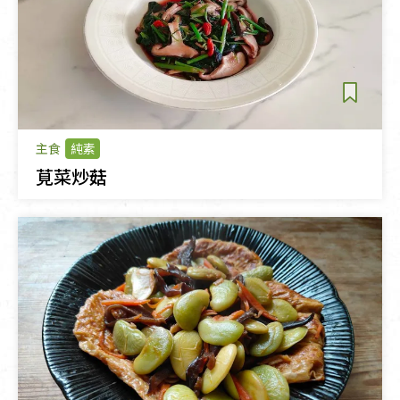
主食
純素
莧菜炒菇