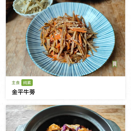
主食
純素
金平牛蒡