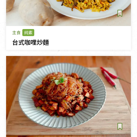
主食
純素
台式咖哩炒麵