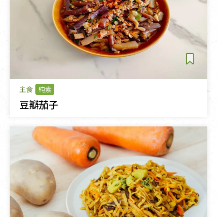
主食
純素
豆瓣茄子