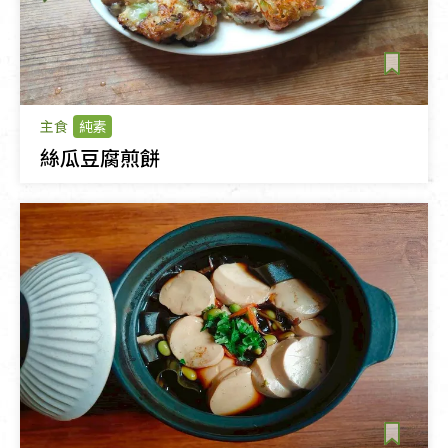
主食
純素
絲瓜豆腐煎餅