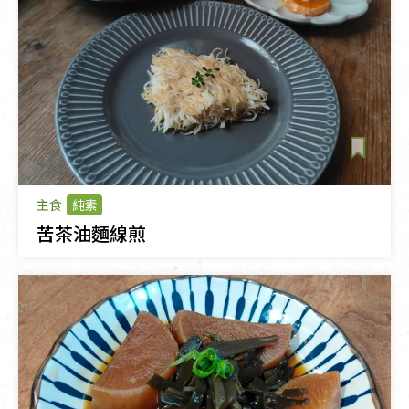
主食
純素
苦茶油麵線煎