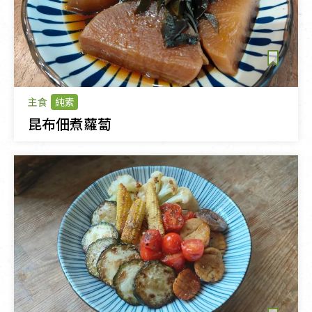
主食
純素
昆布佃煮蘿蔔