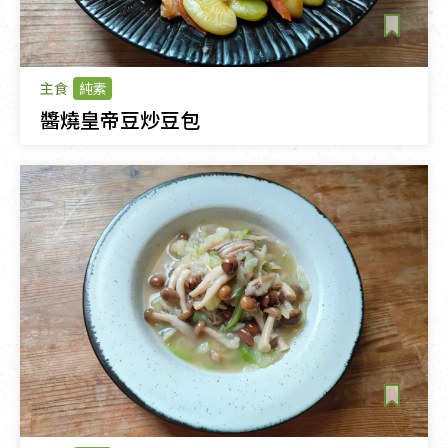
主食
純素
醬燒皇帝豆炒豆包