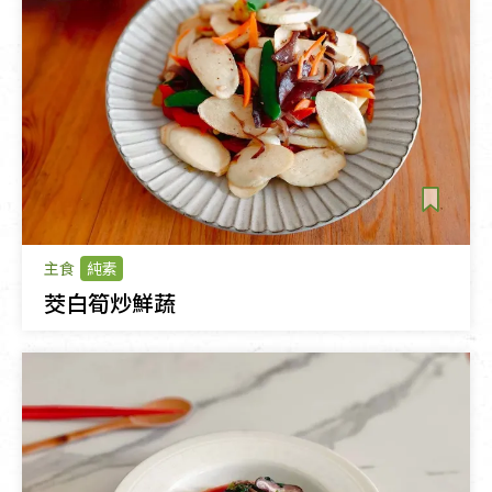
主食
純素
茭白筍炒鮮蔬