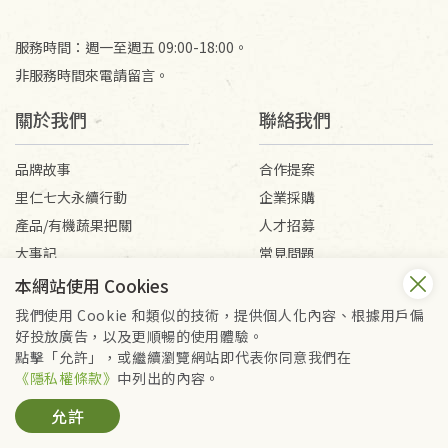
服務時間：週一至週五 09:00-18:00。
非服務時間來電請留言。
關於我們
聯絡我們
品牌故事
合作提案
里仁七大永續行動
企業採購
產品/有機蔬果把關
人才招募
大事記
常見問題
媒體報導
客服信箱
本網站使用 Cookies
我們使用 Cookie 和類似的技術，提供個人化內容、根據用戶偏
好投放廣告，以及更順暢的使用體驗。
會員服務條款
隱私權政策
點擊「允許」，或繼續瀏覽網站即代表你同意我們在
Copyright © 2026 里仁事業股份有限公司(統編：16301262) /
《隱私權條款》
中列出的內容。
里仁網購股份有限公司(統編：25149752)
允許
All Rights Reserved.