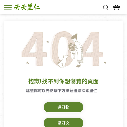
熱門搜尋：
親子活動
幸福節中獎名單
抱歉!找不到你想瀏覽的頁面
建議你可以先點擊下方按鈕繼續探索里仁。
選好物
讀好文