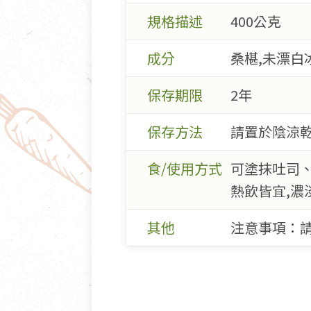
規格描述
400公克
成分
桑椹,未漂白冰
保存期限
2年
保存方法
請置於陰涼乾
食/使用方式
可塗抹吐司
熱飲皆宜,濃
其他
注意事項：請