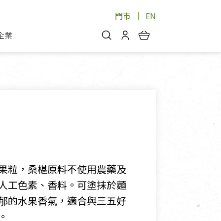
門市
EN
企業
你好，歡迎光臨！
安心蔬果
會員中心
蔬果箱/禮盒
物
我的優惠券
品
芽菜/菇
理包
醬料
消費紀錄查詢
個人資料管理
產品追蹤
果粒，桑椹原料不使用農藥及
好文收藏
人工色素、香料。可塗抹於麵
登入/註冊
郁的水果香氣，適合與三五好
。
物
寵物專區