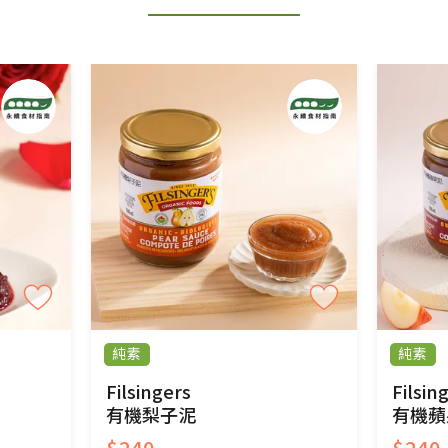
用七天鑑賞期商品」情形者，除商品瑕疵以外，恕不
免費鑑賞期(含例假日)的服務，原則上若商品未經
商品、易於變質或損壞之商品、以及性質上無法或不
產品瑕疵無法讀取僅接受原片換新。
後水洗或污損者。
、口罩等私人消耗性產品，一經拆封使用，恕無法
用品除商品本身有瑕疵外,依據《通訊交易解除權合理
純素
純素
與蔬菜箱，不接受退換，但若為商品本身或運送過
Filsingers
Filsin
有機梨子泥
有機蘋
$240
$240