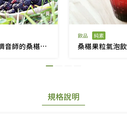
飲品
純素
果林農場-鋼琴調音師的桑椹有機夢
桑椹果粒氣泡
規格說明