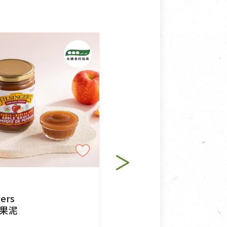
接受退換貨.
使用或被汙損(除商品瑕疵)，
適合退換之商品：如CD、
退貨。
例外情事適用準則》, 恕無法
純素
程中所造成的瑕疵，則不在此
gers
里仁
果泥
花生醬
$110