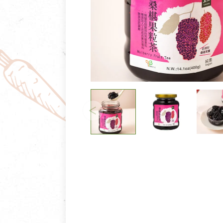
清潔/防蟲/薰香
臉部清潔/保養
餐具食器
臉部彩妝
廚房用具/家電/家飾
牙膏/牙刷/漱口
寢具織品
洗髮/潤髮/染髮
身體清潔/保養
個人用品