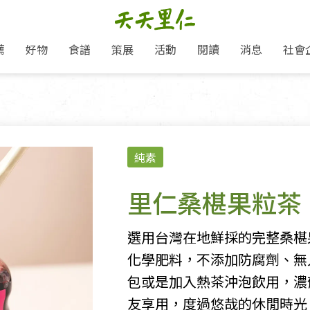
薦
好物
食譜
策展
活動
閱讀
消息
社會
里仁新訊
品牌故事
主題推薦
即食料理/糕點
愛地球,吃蔬食就可以！
主題活動
關注支持
媒體報導
養身保健
：
里仁七大永續行動
作夥利他 加入水滴會員
會員專屬
奶
里仁動態
中秋送禮推薦
沖泡麵/粥/湯
本土優先
永續飲食
保健食品
里仁為美刊
人才招募
門市資訊
惠
分店動態
超值好物特惠
熟食料理/調理包
減塑微革命
淨塑行動
養身食品/飲
產品/有機蔬果把關
「里仁誠食市集」永續新體驗
產品推薦
純素
產品動態
飲品
熱銷人氣產品推薦
包子饅頭/麵點
少或無添加
主食
生態保育
沙拉
中藥食材/調
點心
大事記
減塑 一起來！
經典必買推薦
粽子/蘿蔔糕/年糕
友善耕作
公益支持
酵素
里仁桑椹果粒茶
里仁聯名卡
綠色保育-我們的田, 牠們的家
評延長優惠
史瓦帝尼文化節
素鬆/醬菜
支持弱勢
獲獎肯定
理念桌布下載
里仁「史瓦帝尼文化節」
甜品/冰品
綠色保育
聯名合作
選用台灣在地鮮採的完整桑椹
加入會員
麵包/糕點
永續飲食
化學肥料，不添加防腐劑、無
湯品
包或是加入熱茶沖泡飲用，濃
友享用，度過悠哉的休閒時光
衣飾鞋包
圖書/宗教文