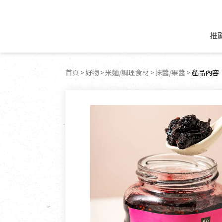
推
米麵/調理食材
好康優惠
飲品/零食
專題文章
首頁
好物
米麵/調理食材
抹醬/果醬
目前頁面
產品內容
米/麵/粉
8月新品優惠
豆漿/優格/植物
農產品與農友
豆麥雜糧種子
8月快閃商品優
果汁/醋飲/飲料
食品與廠商
植物油
中秋禮盒預購
茶/咖啡/花果茶
用品與廠商
不限類別
乾貨/素料/植物肉
7月惜福愛物
沖調飲/穀麥片
土地與生態
豆腐/天貝/豆製品
6月快閃商品-好
蜂蜜/椰奶
蔬食營養力
調味/醬料/烘焙食材
傳承經典優惠
休閒零食
生活提案
抹醬/果醬
文化好書優惠
堅果/果乾
共好行動
鮮凍蔬果
糖果/巧克力
里仁的努力
居家日用
個人清潔保養