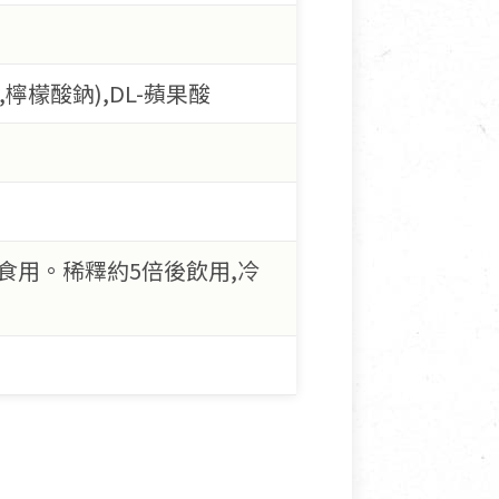
檸檬酸鈉),DL-蘋果酸
用。稀釋約5倍後飲用,冷