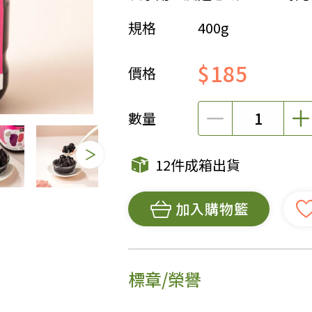
規格
400g
女裝
佛儒書籍
女內著居家
廣論/備覽手
$185
水
男裝
敬經帛/書套
價格
男內著居家
影音/圖書
毛巾/浴巾/手帕
文具禮品/禮
數量
鞋襪
燈/燃燈油
帽/口罩/配件/包包
香
12件成箱出貨
嬰幼/兒童
供具/修持用
居士服
加入購物籃
標章/榮譽