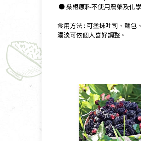
​ ● 桑椹原料不使用農藥及化
​
​食用方法 : 可塗抹吐司、
濃淡可依個人喜好調整。