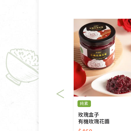
若您購買的商品有下列「不適
依消保法之規定提供該商品七天
一般皆可申請退換貨。
不適用七天鑑賞期商品：
以數位或電磁紀錄形式儲存之
VCD、DVD、電腦軟體，若
衣飾鞋類-如T恤，如於送達
美容保養用品、內衣褲、襪子
內衣褲、襪子、口罩個人衛生
純素
退貨。
有標示不接受退貨的優惠商品
玫瑰盒子
有機玫瑰花醬
限。
$460