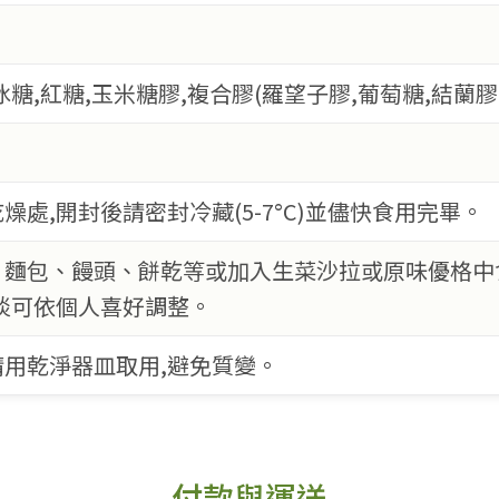
糖,紅糖,玉米糖膠,複合膠(羅望子膠,葡萄糖,結蘭膠,
燥處,開封後請密封冷藏(5-7°C)並儘快食用完畢。
、麵包、饅頭、餅乾等或加入生菜沙拉或原味優格中食
淡可依個人喜好調整。
用乾淨器皿取用,避免質變。
付款與運送