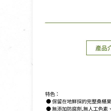
產品
特色：
​ ● 保留在地鮮採的完整桑椹
​ ● 無添加防腐劑,無人工色素