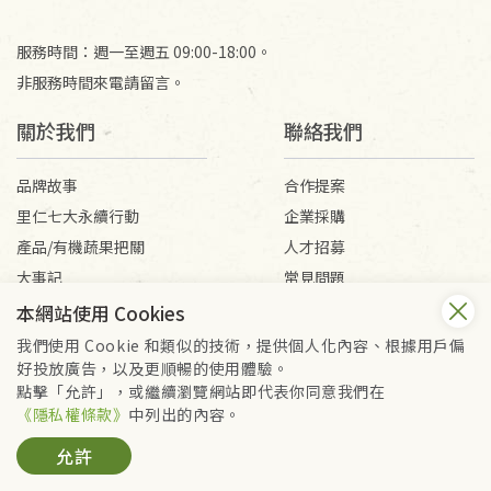
服務時間：週一至週五 09:00-18:00。
非服務時間來電請留言。
關於我們
聯絡我們
品牌故事
合作提案
里仁七大永續行動
企業採購
產品/有機蔬果把關
人才招募
大事記
常見問題
媒體報導
客服信箱
本網站使用 Cookies
我們使用 Cookie 和類似的技術，提供個人化內容、根據用戶偏
好投放廣告，以及更順暢的使用體驗。
會員服務條款
隱私權政策
點擊「允許」，或繼續瀏覽網站即代表你同意我們在
Copyright © 2026 里仁事業股份有限公司(統編：16301262) /
《隱私權條款》
中列出的內容。
里仁網購股份有限公司(統編：25149752)
允許
All Rights Reserved.