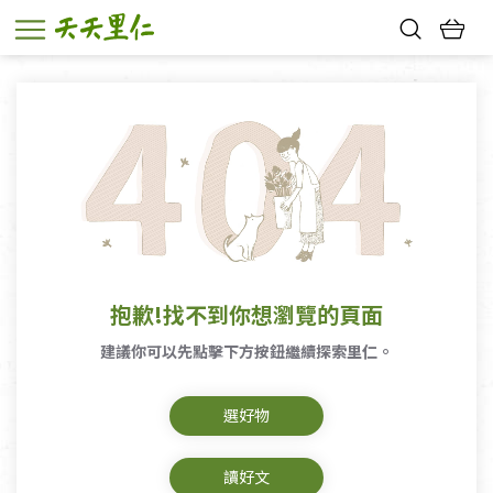
熱門搜尋：
親子活動
幸福節中獎名單
抱歉!找不到你想瀏覽的頁面
建議你可以先點擊下方按鈕繼續探索里仁。
選好物
讀好文