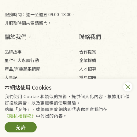
服務時間：週一至週五 09:00-18:00。
非服務時間來電請留言。
關於我們
聯絡我們
品牌故事
合作提案
里仁七大永續行動
企業採購
產品/有機蔬果把關
人才招募
大事記
常見問題
媒體報導
客服信箱
本網站使用 Cookies
我們使用 Cookie 和類似的技術，提供個人化內容、根據用戶偏
好投放廣告，以及更順暢的使用體驗。
會員服務條款
隱私權政策
點擊「允許」，或繼續瀏覽網站即代表你同意我們在
Copyright © 2026 里仁事業股份有限公司(統編：16301262) /
《隱私權條款》
中列出的內容。
里仁網購股份有限公司(統編：25149752)
允許
All Rights Reserved.