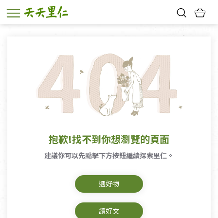
熱門搜尋：
親子活動
幸福節中獎名單
抱歉!找不到你想瀏覽的頁面
建議你可以先點擊下方按鈕繼續探索里仁。
選好物
讀好文