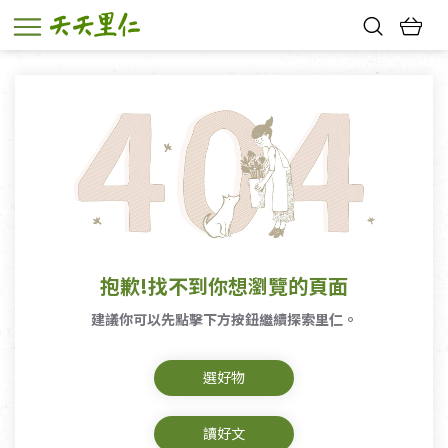
熱門搜尋：
親子活動
幸福節中獎名單
抱歉!找不到你想瀏覽的頁面
建議你可以先點擊下方按鈕繼續探索里仁。
選好物
讀好文