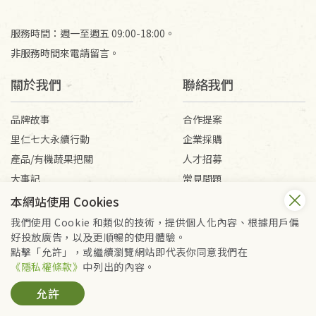
服務時間：週一至週五 09:00-18:00。
非服務時間來電請留言。
關於我們
聯絡我們
品牌故事
合作提案
里仁七大永續行動
企業採購
產品/有機蔬果把關
人才招募
大事記
常見問題
媒體報導
客服信箱
本網站使用 Cookies
我們使用 Cookie 和類似的技術，提供個人化內容、根據用戶偏
好投放廣告，以及更順暢的使用體驗。
會員服務條款
隱私權政策
點擊「允許」，或繼續瀏覽網站即代表你同意我們在
Copyright © 2026 里仁事業股份有限公司(統編：16301262) /
《隱私權條款》
中列出的內容。
里仁網購股份有限公司(統編：25149752)
允許
All Rights Reserved.