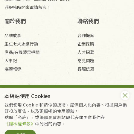
非服務時間來電請留言。
關於我們
聯絡我們
品牌故事
合作提案
里仁七大永續行動
企業採購
產品/有機蔬果把關
人才招募
大事記
常見問題
媒體報導
客服信箱
會員服務條款
隱私權政策
本網站使用 Cookies
Copyright © 2026 里仁事業股份有限公司(統編：16301262) /
里仁網購股份有限公司(統編：25149752)
我們使用 Cookie 和類似的技術，提供個人化內容、根據用戶偏
All Rights Reserved.
好投放廣告，以及更順暢的使用體驗。
點擊「允許」，或繼續瀏覽網站即代表你同意我們在
《隱私權條款》
中列出的內容。