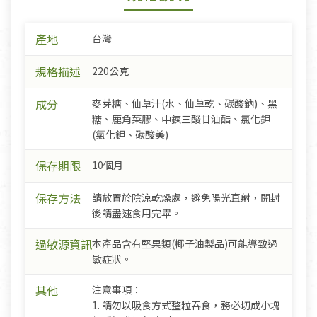
產地
台灣
規格描述
220公克
成分
麥芽糖、仙草汁(水、仙草乾、碳酸鈉)、黑
糖、鹿角菜膠、中鍊三酸甘油酯、氯化鉀
(氯化鉀、碳酸美)
保存期限
10個月
保存方法
請放置於陰涼乾燥處，避免陽光直射，開封
後請盡速食用完畢。
過敏源資訊
本產品含有堅果類(椰子油製品)可能導致過
敏症狀。
其他
注意事項：
1. 請勿以吸食方式整粒吞食，務必切成小塊