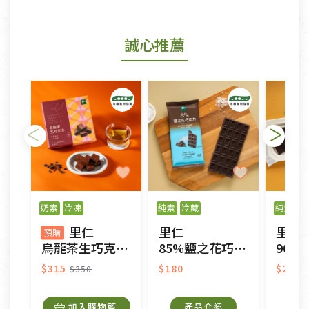
商品包裝外觀樣式色澤以實際出貨為準。
若商品發生新品瑕疵，可申請更換新品。
誠心推薦
若您購買的商品有下列「不適用七天鑑賞期商品」情
形者，除商品瑕疵以外，恕不接受退換貨.
依消保法之規定提供該商品七天免費鑑賞期(含例假
日)的服務，原則上若商品未經使用或被汙損(除商品
瑕疵)，一般皆可申請退換貨。
不適用七天鑑賞期商品：
以數位或電磁紀錄形式儲存之商品、易於變質或損壞
之商品、以及性質上無法或不適合退換之商品：如
奶素
冷凍
純素
冷藏
純素
冷
CD、VCD、DVD、電腦軟體，若產品瑕疵無法讀取僅
里仁
里仁
里仁
接受原片換新。
預購
烏龍茶生巧克力(預購)
85%鹽之花巧克力
90%
衣飾鞋類-如T恤，如於送達後水洗或污損者。
美容保養用品、內衣褲、襪子、口罩等私人消耗性產
$315
$180
$250
$350
品，一經拆封使用，恕無法退貨。
內衣褲、襪子、口罩個人衛生用品除商品本身有瑕疵
加入購物籃
產品介紹