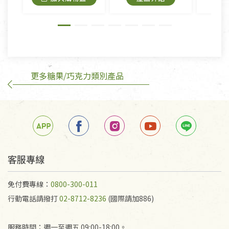
外,依據《通訊交易解除權合理例外情事適用準
則》, 恕無法退貨。
有標示不接受退貨的優惠商品與蔬菜箱，不接受退
換，但若為商品本身或運送過程中所造成的瑕疵，則
不在此限。
更多糖果/巧克力類別產品
訂購手抄稿退貨需知：
手抄稿進行退貨時，請務必保持原包裝方式及使用原
箱退回。
若未保持原包裝方式或未使用原箱退回，導致書籍有
任何折損、磨損、污損或凹角，將不接受退貨，也不
予以退費。
不接受退貨之手抄稿，為敬重法寶故，里仁網購無法
客服專線
代為結緣處理等。 若需將手抄稿寄還給消費者，因而
產生的運費100元/箱將由消費者負擔。
免付費專線：
0800-300-011
行動電話請撥打
02-8712-8236
(國際請加886)
服務時間：週一至週五 09:00-18:00。