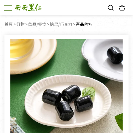
熱門搜尋：
首頁
好物
飲品/零食
糖果/巧克力
目前頁面：
產品內容
親子活動
幸福節中獎名單