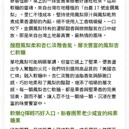
新春佳節，桌上的一抹金黃象徵著好運旺旺來。這款
軟糖的靈魂，來自台灣在地種植的「台農 17 號金鑽鳳
梨」。里仁不惜成本，堅持使用鳳梨原汁與鳳梨乾熬
煮成果香濃郁的內餡，絕不使用人工香精模擬。一口
咬下，金鑽鳳梨特有的濃郁甜香與微微酸氣在口中綻
放，那是來自台灣土地最真實、最熱情的風味。
酸甜鳳梨柔和杏仁淡雅香氣，層次豐富的鳳梨杏
仁軟糖
單吃鳳梨可能稍顯單調，但當它遇上了堅果，便激盪
出令人驚豔的火花。我們特別選用高品質的「美國杏
仁條」融入軟糖中。杏仁淡雅的油脂香氣與酥脆口
感，巧妙地柔和了鳳梨的酸甜，增添了咀嚼的層次
感。每一顆鳳梨杏仁軟糖，都是果香與堅果香的完美
協奏，甜而不膩，讓人忍不住一顆接一顆，沉浸在豐
富的味覺饗宴中。
軟嫩Q彈輕巧好入口，新春團聚老少咸宜的純素
糖果