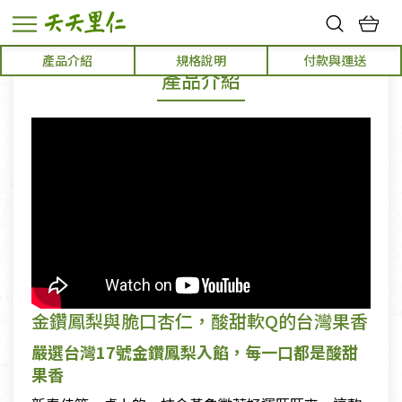
熱門搜尋：
產品介紹
規格說明
付款與運送
產品介紹
親子活動
幸福節中獎名單
金鑽鳳梨與脆口杏仁，酸甜軟Q的台灣果香
嚴選台灣17號金鑽鳳梨入餡，每一口都是酸甜
果香