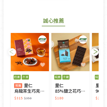
鑑賞期商品說明：
商品包裝外觀樣式色澤以實際出貨為準。
若商品發生新品瑕疵，可申請更換新品。
誠心推薦
若您購買的商品有下列「不適用七天鑑賞期商品」情
形者，除商品瑕疵以外，恕不接受退換貨.
依消保法之規定提供該商品七天免費鑑賞期(含例假
日)的服務，原則上若商品未經使用或被汙損(除商品
瑕疵)，一般皆可申請退換貨。
不適用七天鑑賞期商品：
以數位或電磁紀錄形式儲存之商品、易於變質或損壞
之商品、以及性質上無法或不適合退換之商品：如
奶素
冷凍
純素
冷藏
純素
冷
CD、VCD、DVD、電腦軟體，若產品瑕疵無法讀取僅
里仁
里仁
里仁
接受原片換新。
預購
烏龍茶生巧克力(預購)
85%鹽之花巧克力
90%
衣飾鞋類-如T恤，如於送達後水洗或污損者。
美容保養用品、內衣褲、襪子、口罩等私人消耗性產
$315
$180
$250
$350
品，一經拆封使用，恕無法退貨。