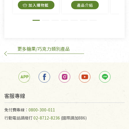
內衣褲、襪子、口罩個人衛生用品除商品本身有瑕疵
加入購物籃
產品介紹
外,依據《通訊交易解除權合理例外情事適用準
則》, 恕無法退貨。
有標示不接受退貨的優惠商品與蔬菜箱，不接受退
換，但若為商品本身或運送過程中所造成的瑕疵，則
不在此限。
更多糖果/巧克力類別產品
訂購手抄稿退貨需知：
手抄稿進行退貨時，請務必保持原包裝方式及使用原
箱退回。
若未保持原包裝方式或未使用原箱退回，導致書籍有
任何折損、磨損、污損或凹角，將不接受退貨，也不
予以退費。
不接受退貨之手抄稿，為敬重法寶故，里仁網購無法
客服專線
代為結緣處理等。 若需將手抄稿寄還給消費者，因而
產生的運費100元/箱將由消費者負擔。
免付費專線：
0800-300-011
行動電話請撥打
02-8712-8236
(國際請加886)