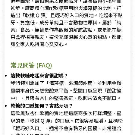
過年團聚，最怕糖果太硬或黏牙，讓長輩與小孩望而
卻步。廠商精心調配軟糖專用粉與海藻糖的比例，打
造出「軟嫩 Q 彈」且輕巧好入口的質地。吃起來不黏
牙、負擔低，成分單純且不含動物性原料，屬於「純
素」食品。無論是作為飯後的解膩甜點，或是擺在糖
果盒裡招待親友，這份充滿溫馨與心意的甜點，都能
讓全家人吃得開心又安心。
常見問答 (FAQ)
這款軟糖吃起來會很甜嗎？
我們特別添加了「海藻糖」來調節甜度，並利用金鑽
鳳梨本身的天然微酸來平衡。整體口感呈現「酸甜適
中」，且帶有杏仁的堅果香氣，吃起來清爽不膩口。
軟糖的口感如何？會黏牙嗎？
這款鳳梨杏仁軟糖的質地經過廠商多次打樣調整，呈
現的是「軟嫩 Q 彈」的口感。它很容易咀嚼，且標榜
「輕巧好入口」，通常不會有黏牙的困擾，非常適合