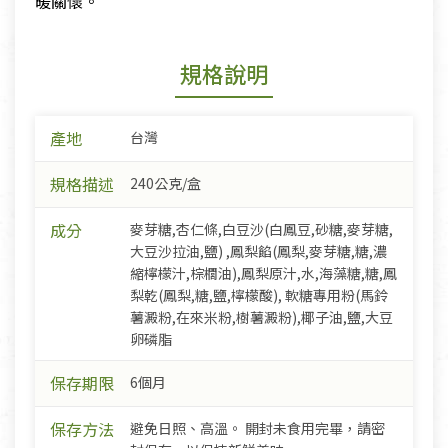
暖關懷。
規格說明
產地
台灣
規格描述
240公克/盒
成分
麥芽糖,杏仁條,白豆沙(白鳳豆,砂糖,麥芽糖,
大豆沙拉油,鹽) ,鳳梨餡(鳳梨,麥芽糖,糖,濃
縮檸檬汁,棕櫚油),鳳梨原汁,水,海藻糖,糖,鳳
梨乾(鳳梨,糖,鹽,檸檬酸), 軟糖專用粉(馬鈴
薯澱粉,在來米粉,樹薯澱粉),椰子油,鹽,大豆
卵磷脂
保存期限
6個月
保存方法
避免日照、高溫。 開封未食用完畢，請密