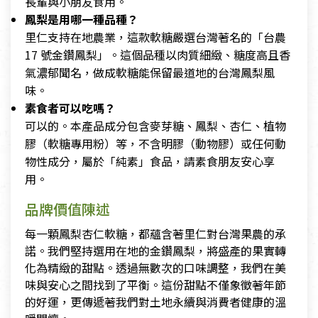
長輩與小朋友食用。
鳳梨是用哪一種品種？
里仁支持在地農業，這款軟糖嚴選台灣著名的「台農
17 號金鑽鳳梨」。這個品種以肉質細緻、糖度高且香
氣濃郁聞名，做成軟糖能保留最道地的台灣鳳梨風
味。
素食者可以吃嗎？
可以的。本產品成分包含麥芽糖、鳳梨、杏仁、植物
膠（軟糖專用粉）等，不含明膠（動物膠）或任何動
物性成分，屬於「純素」食品，請素食朋友安心享
用。
品牌價值陳述
每一顆鳳梨杏仁軟糖，都蘊含著里仁對台灣果農的承
諾。我們堅持選用在地的金鑽鳳梨，將盛產的果實轉
化為精緻的甜點。透過無數次的口味調整，我們在美
味與安心之間找到了平衡。這份甜點不僅象徵著年節
的好運，更傳遞著我們對土地永續與消費者健康的溫