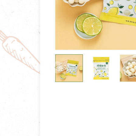
清潔/防蟲/薰香
臉部清潔/保養
餐具食器
臉部彩妝
廚房用具/家電/家飾
牙膏/牙刷/漱口
寢具織品
洗髮/潤髮/染髮
身體清潔/保養
個人用品