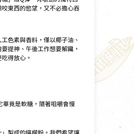
想咬東西的慾望，又不必擔心吞
人工色素與香料，僅以椰子油、
需要提神、午後工作想要解饞，
更吃得放心。
它畢竟是軟糖，隨著咀嚼會慢
汁」製成的檸檬粉。我們希望讓