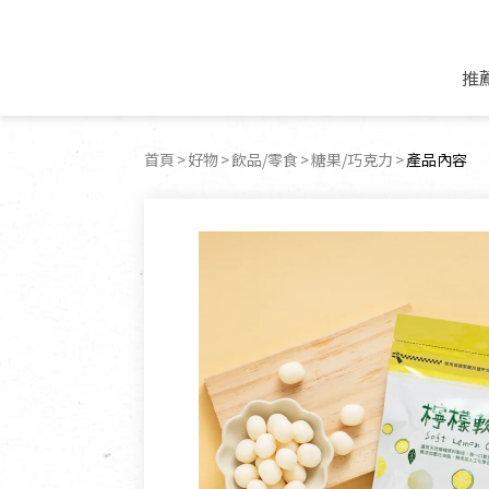
推
米麵/調理食材
好康優惠
飲品/零食
專題文章
首頁
好物
飲品/零食
糖果/巧克力
目前頁面：
產品內容
米/麵/粉
8月新品優惠
豆漿/優格/植物
農產品與農友
豆麥雜糧種子
8月快閃商品優
果汁/醋飲/飲料
食品與廠商
植物油
中秋禮盒預購
茶/咖啡/花果茶
用品與廠商
不限類別
乾貨/素料/植物肉
7月惜福愛物
沖調飲/穀麥片
土地與生態
豆腐/天貝/豆製品
6月快閃商品-好
蜂蜜/椰奶
蔬食營養力
調味/醬料/烘焙食材
傳承經典優惠
休閒零食
生活提案
抹醬/果醬
文化好書優惠
堅果/果乾
共好行動
鮮凍蔬果
糖果/巧克力
里仁的努力
居家日用
個人清潔保養