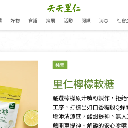
薦
好物
食譜
策展
活動
閱讀
消息
社會
里仁新訊
品牌故事
主題推薦
即食料理/糕點
愛地球,吃蔬食就可以！
主題活動
關注支持
媒體報導
養身保健
里仁七大永續行動
作夥利他 加入水滴會員
會員專屬
奶
里仁動態
中秋送禮推薦
沖泡麵/粥/湯
本土優先
永續飲食
保健食品
里仁為美刊
人才招募
門市資訊
惠
分店動態
超值好物特惠
熟食料理/調理包
減塑微革命
淨塑行動
養身食品/飲
產品/有機蔬果把關
「里仁誠食市集」永續新體驗
產品推薦
純素
產品動態
飲品
熱銷人氣產品推薦
包子饅頭/麵點
少或無添加
主食
生態保育
沙拉
中藥食材/調
點心
大事記
減塑 一起來！
經典必買推薦
粽子/蘿蔔糕/年糕
友善耕作
公益支持
酵素
里仁檸檬軟糖
里仁聯名卡
綠色保育-我們的田, 牠們的家
評延長優惠
史瓦帝尼文化節
素鬆/醬菜
支持弱勢
獲獎肯定
理念桌布下載
里仁「史瓦帝尼文化節」
甜品/冰品
綠色保育
聯名合作
嚴選檸檬原汁噴粉製作，拒絕
加入會員
麵包/糕點
永續飲食
工序，打造出如口香糖般Q彈
湯品
增添清涼感，酸甜提神。無人
薦開車提神、解饞的安心零嘴
衣飾鞋包
圖書/宗教文