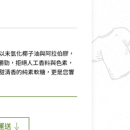
以未氫化椰子油與阿拉伯膠，
彈嚼勁，拒絕人工香料與色素，
甜清香的純素軟糖，更是您響
運送