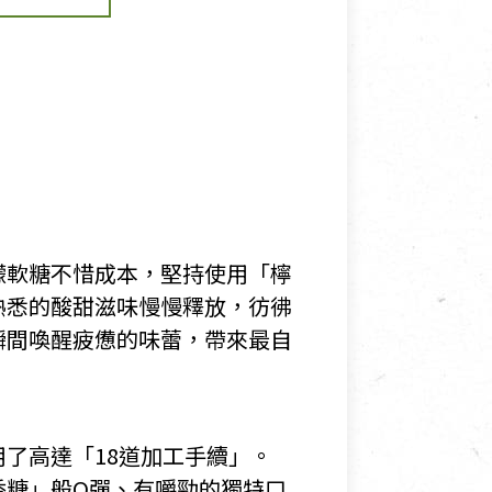
檬軟糖不惜成本，堅持使用「檸
熟悉的酸甜滋味慢慢釋放，彷彿
瞬間喚醒疲憊的味蕾，帶來最自
了高達「18道加工手續」。
香糖」般Q彈、有嚼勁的獨特口