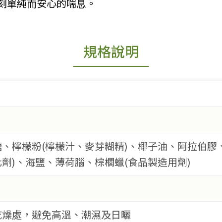
刻單純而安心的喘息。
規格說明
糖、檸檬粉(檸檬汁、麥芽糊精)、椰子油、阿拉伯膠
化劑)、海鹽、薄荷腦、棕櫚蠟(食品製造用劑)
乾燥處，避免高溫、潮濕及日曬