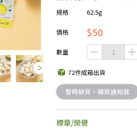
規格
62.5g
女裝
佛儒書籍
女內著居家
廣論/備覽手
$50
水
男裝
敬經帛/書套
價格
男內著居家
影音/圖書
毛巾/浴巾/手帕
文具禮品/禮
數量
鞋襪
燈/燃燈油
帽/口罩/配件/包包
香
72件成箱出貨
嬰幼/兒童
供具/修持用
居士服
暫時缺貨，補貨通知我
標章/榮譽