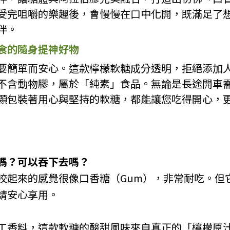
受完咀嚼的樂趣後，會慢慢在口中化開，既滿足了
伴。
食的隨身提神好物
要簡單而安心。這款檸檬軟糖成分透明，拒絕添加
不含動物膠，屬於「純素」食品。無論是長途開車
顆包裝著用心與堅持的軟糖，都能讓您吃得開心，
嗎？可以吞下去嗎？
咬起來的感覺很像口香糖（Gum），非常耐吃。但
請安心享用。
工香料，這款軟糖的酸甜風味來自真正的「檸檬原