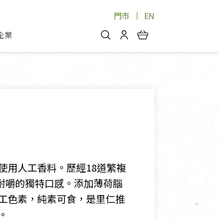
門市
EN
企業
你好，歡迎光臨！
安心蔬果
會員中心
蔬果箱/禮盒
物
我的優惠券
品
芽菜/菇
理包
醬料
消費紀錄查詢
個人資料管理
產品追蹤
使用人工香料。歷經18道繁複
好文收藏
耐嚼的獨特口感。添加薄荷腦
登入/註冊
工色素，純素可食，是里仁推
。
物
寵物專區