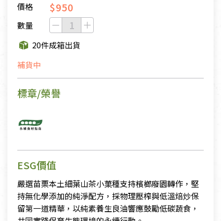
$950
價格
數量
20件成箱出貨
補貨中
標章/榮譽
ESG價值
嚴選苗栗本土細葉山茶小菓種支持檳榔廢園轉作，堅
持無化學添加的純淨配方，採物理壓榨與低溫焙炒保
留第一道精華，以純素養生良油響應鼓勵低碳蔬食，
共同實踐保育生態環境的永續行動。