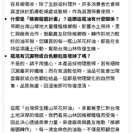
容易被吸收，除了生飲或料理外，許多消費者也會將
其塗抹於肌膚乾燥處或髮梢，作為滋潤保養使用。
什麼是「檳榔廢園計畫」？這跟這瓶油有什麼關係？
早期台灣山坡地大量種植檳榔樹，影響水土保持。里
仁與廠商合作，鼓勵農友砍除檳榔樹，轉作抓地力較
好的油茶樹。您購買的每一瓶山茶花籽油，都是在支
持這項護土行動，幫助台灣山林恢復生機。
瓶底有沉澱物或白色顆粒是壞掉了嗎？
不是的，請不用擔心。本產品採物理壓榨，若有細微
沉澱屬茶籽纖維；而在氣溫較低時，油品可能會出現
雲霧狀或白色顆粒結晶，這都是物理變化的自然現
象，品質無虞，回溫後即可恢復澄清。
這瓶「台灣原生種山茶花籽油」，承載著里仁對台灣
土地深厚的情感。我們看見山林因檳榔種植而受傷，
因此決心透過商業力量，串連廠商與農友推動「檳榔
廢園轉作」。每一滴金綠色的油脂，不僅是照顧您身