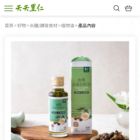
熱門搜尋：
首頁
好物
米麵/調理食材
植物油
目前頁面：
產品內容
親子活動
幸福節中獎名單