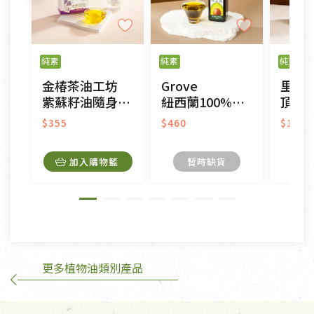
不適用七天鑑賞期商品：
以數位或電磁紀錄形式儲存之商品、易於變質或損壞
之商品、以及性質上無法或不適合退換之商品：如
純素
純素
純素
CD、VCD、DVD、電腦軟體，若產品瑕疵無法讀取僅
金椿茶油工坊
Grove
里仁
接受原片換新。
紫蘇籽油隨身油包
紐西蘭100%頂級冷壓初榨純酪梨油
頂級初榨
衣飾鞋類-如T恤，如於送達後水洗或污損者。
美容保養用品、內衣褲、襪子、口罩等私人消耗性產
$355
$460
$1,18
品，一經拆封使用，恕無法退貨。
內衣褲、襪子、口罩個人衛生用品除商品本身有瑕疵
加入購物籃
暫時缺貨
外,依據《通訊交易解除權合理例外情事適用準
則》, 恕無法退貨。
有標示不接受退貨的優惠商品與蔬菜箱，不接受退
換，但若為商品本身或運送過程中所造成的瑕疵，則
不在此限。
更多植物油類別產品
訂購手抄稿退貨需知：
手抄稿進行退貨時，請務必保持原包裝方式及使用原
箱退回。