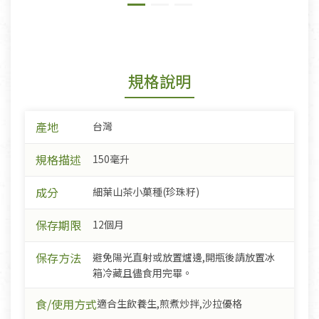
規格說明
產地
台灣
規格描述
150毫升
成分
細葉山茶小菓種(珍珠籽)
保存期限
12個月
保存方法
避免陽光直射或放置爐邊,開瓶後請放置冰
箱冷藏且儘食用完畢。
食/使用方式
適合生飲養生,煎煮炒拌,沙拉優格