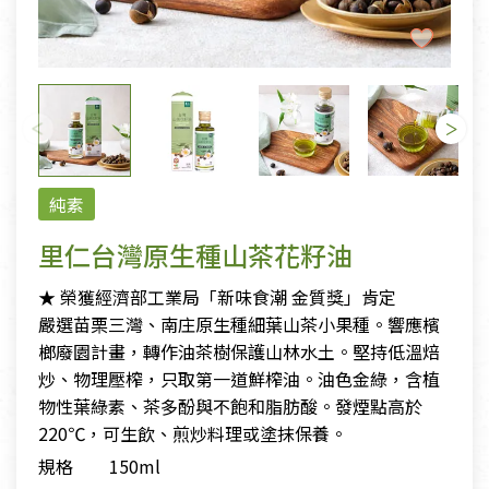
純素
里仁台灣原生種山茶花籽油
★ 榮獲經濟部工業局「新味食潮 金質獎」肯定
嚴選苗栗三灣、南庄原生種細葉山茶小果種。響應檳
榔廢園計畫，轉作油茶樹保護山林水土。堅持低溫焙
炒、物理壓榨，只取第一道鮮榨油。油色金綠，含植
物性葉綠素、茶多酚與不飽和脂肪酸。發煙點高於
220℃，可生飲、煎炒料理或塗抹保養。
規格
150ml