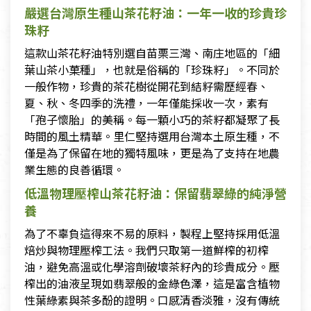
嚴選台灣原生種山茶花籽油：一年一收的珍貴珍
珠籽
這款山茶花籽油特別選自苗栗三灣、南庄地區的「細
葉山茶小菓種」，也就是俗稱的「珍珠籽」。不同於
一般作物，珍貴的茶花樹從開花到結籽需歷經春、
夏、秋、冬四季的洗禮，一年僅能採收一次，素有
「孢子懷胎」的美稱。每一顆小巧的茶籽都凝聚了長
時間的風土精華。里仁堅持選用台灣本土原生種，不
僅是為了保留在地的獨特風味，更是為了支持在地農
業生態的良善循環。
低溫物理壓榨山茶花籽油：保留翡翠綠的純淨營
養
為了不辜負這得來不易的原料，製程上堅持採用低溫
焙炒與物理壓榨工法。我們只取第一道鮮榨的初榨
油，避免高溫或化學溶劑破壞茶籽內的珍貴成分。壓
榨出的油液呈現如翡翠般的金綠色澤，這是富含植物
性葉綠素與茶多酚的證明。口感清香淡雅，沒有傳統