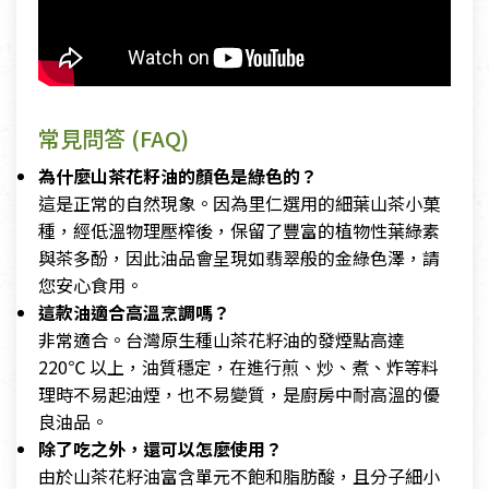
常見問答 (FAQ)
為什麼山茶花籽油的顏色是綠色的？
這是正常的自然現象。因為里仁選用的細葉山茶小菓
種，經低溫物理壓榨後，保留了豐富的植物性葉綠素
與茶多酚，因此油品會呈現如翡翠般的金綠色澤，請
您安心食用。
這款油適合高溫烹調嗎？
非常適合。台灣原生種山茶花籽油的發煙點高達
220℃ 以上，油質穩定，在進行煎、炒、煮、炸等料
理時不易起油煙，也不易變質，是廚房中耐高溫的優
良油品。
除了吃之外，還可以怎麼使用？
由於山茶花籽油富含單元不飽和脂肪酸，且分子細小