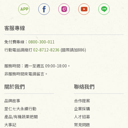
若未保持原包裝方式或未使用原箱退回，導致書籍有
任何折損、磨損、污損或凹角，將不接受退貨，也不
予以退費。
不接受退貨之手抄稿，為敬重法寶故，里仁網購無法
客服專線
代為結緣處理等。 若需將手抄稿寄還給消費者，因而
產生的運費100元/箱將由消費者負擔。
免付費專線：
0800-300-011
行動電話請撥打
02-8712-8236
(國際請加886)
服務時間：週一至週五 09:00-18:00。
非服務時間來電請留言。
關於我們
聯絡我們
品牌故事
合作提案
里仁七大永續行動
企業採購
產品/有機蔬果把關
人才招募
大事記
常見問題