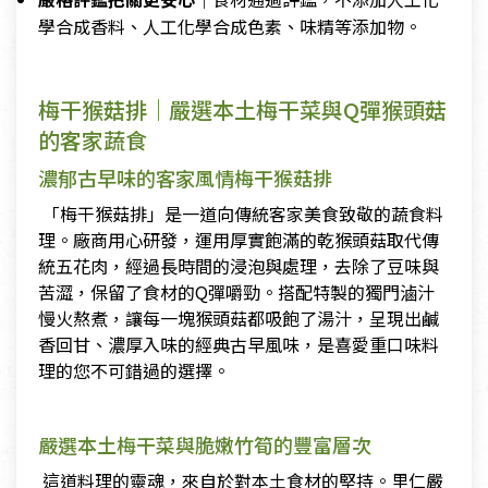
學合成香料、人工化學合成色素、味精等添加物。
梅干猴菇排｜嚴選本土梅干菜與Q彈猴頭菇
的客家蔬食
濃郁古早味的客家風情梅干猴菇排
「梅干猴菇排」是一道向傳統客家美食致敬的蔬食料
理。廠商用心研發，運用厚實飽滿的乾猴頭菇取代傳
統五花肉，經過長時間的浸泡與處理，去除了豆味與
苦澀，保留了食材的Q彈嚼勁。搭配特製的獨門滷汁
慢火熬煮，讓每一塊猴頭菇都吸飽了湯汁，呈現出鹹
香回甘、濃厚入味的經典古早風味，是喜愛重口味料
理的您不可錯過的選擇。
嚴選本土梅干菜與脆嫩竹筍的豐富層次
這道料理的靈魂，來自於對本土食材的堅持。里仁嚴