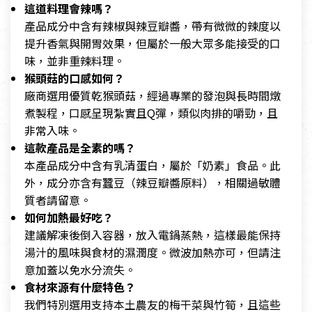
這道料理會辣嗎？
產品成分中含有辣椒與辣豆瓣醬，帶有微微的辣度以
提升香氣與開胃效果，但屬於一般大眾多能接受的口
味，並非重辣料理。
猴頭菇的口感如何？
廠商選用優質乾猴頭菇，經過專業的發泡與長時間燉
煮製程，口感呈現紮實且Q彈，類似肉排的嚼勁，且
非常入味。
這款產品是全素的嗎？
本產品成分中含有乳清蛋白，屬於「奶素」食品。此
外，成分亦含有蠶豆（辣豆瓣醬原料），相關過敏體
質者請留意。
如何加熱最好吃？
建議解凍後倒入容器，放入電鍋蒸熱，這樣最能保持
湯汁的風味與食材的濕潤度。微波加熱亦可，但請注
意加蓋以免水分流失。
食材來源有什麼特色？
我們特別選用支持本土農友的梅干菜與竹筍，且這些