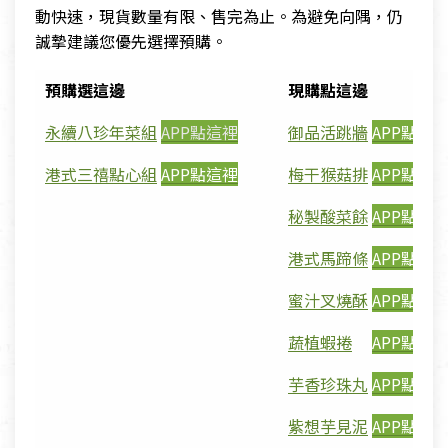
動快速，現貨數量有限、售完為止。為避免向隅，仍
誠摯建議您優先選擇預購。
預購選這邊
現購點這邊
永續八珍年菜組
APP點這裡
御品活跳牆
APP點這
港式三禧點心組
APP點這裡
梅干猴菇排
APP點這
秘製酸菜餘
APP點這
港式馬蹄條
APP點這
蜜汁叉燒酥
APP點這
蔬植蝦捲
APP點這
芋香珍珠丸
APP點這
紫想芋見泥
APP點這