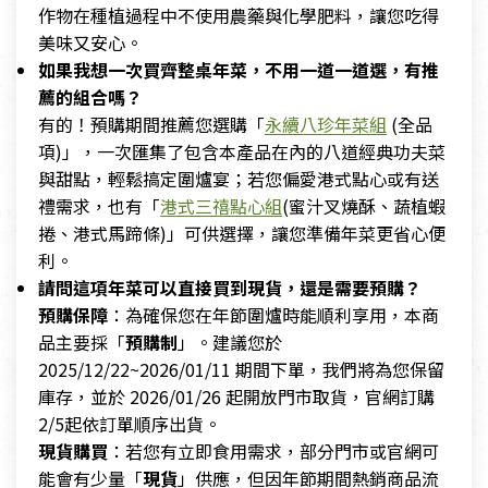
作物在種植過程中不使用農藥與化學肥料，讓您吃得
美味又安心。
如果我想一次買齊整桌年菜，不用一道一道選，有推
薦的組合嗎？
有的！預購期間推薦您選購「
永續八珍年菜組
(全品
項)」，一次匯集了包含本產品在內的八道經典功夫菜
與甜點，輕鬆搞定圍爐宴；若您偏愛港式點心或有送
禮需求，也有「
港式三禧點心組
(蜜汁叉燒酥、蔬植蝦
捲、港式馬蹄條)」可供選擇，讓您準備年菜更省心便
利。
請問這項年菜可以直接買到現貨，還是需要預購？
預購保障
：為確保您在年節圍爐時能順利享用，本商
品主要採「
預購制
」。建議您於
2025/12/22~2026/01/11 期間下單，我們將為您保留
庫存，並於 2026/01/26 起開放門市取貨，官網訂購
2/5起依訂單順序出貨。
現貨購買
：若您有立即食用需求，部分門市或官網可
能會有少量「
現貨
」供應，但因年節期間熱銷商品流