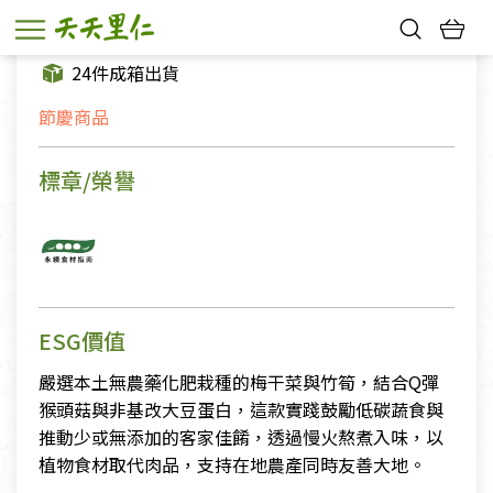
數量
熱門搜尋：
24件成箱出貨
親子活動
幸福節中獎名單
節慶商品
標章/榮譽
ESG價值
嚴選本土無農藥化肥栽種的梅干菜與竹筍，結合Q彈
猴頭菇與非基改大豆蛋白，這款實踐鼓勵低碳蔬食與
推動少或無添加的客家佳餚，透過慢火熬煮入味，以
植物食材取代肉品，支持在地農產同時友善大地。