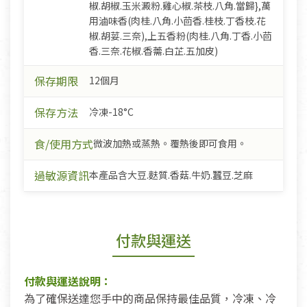
椒.胡椒.玉米澱粉.雞心椒.茶枝.八角.當歸},萬
用滷味香(肉桂.八角.小茴香.桂枝.丁香枝.花
椒.胡荽.三奈),上五香粉(肉桂.八角.丁香.小茴
香.三奈.花椒.香薷.白芷.五加皮)
保存期限
12個月
保存方法
冷凍-18°C
食/使用方式
微波加熱或蒸熱。覆熱後即可食用。
過敏源資訊
本產品含大豆.麩質.香菇.牛奶.蠶豆.芝麻
付款與運送
付款與運送說明：
為了確保送達您手中的商品保持最佳品質，冷凍、冷