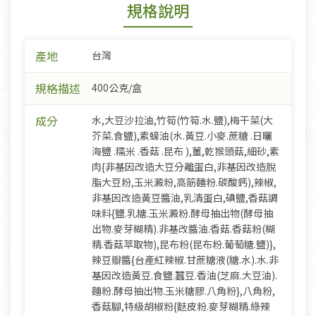
規格說明
產地
台灣
規格描述
400公克/盒
成分
水,大豆沙拉油,竹筍(竹筍.水.鹽),梅干菜(大
芥菜.食鹽),素蠔油(水.黃豆.小麥.蔗糖 .日曬
海鹽 .糯米 .香菇 .昆布 ),薑,乾猴頭菇,細砂,素
肉{非基因改造大豆分離蛋白,非基因改造脫
脂大豆粉,玉米澱粉,高筋麵粉.碳酸鈣),辣椒,
非基因改造黃豆醬油,乳清蛋白,碘鹽,香菇調
味料{鹽.乳糖.玉米澱粉.酵母抽出物(酵母抽
出物.麥芽糊精).非基改醬油.香菇.香菇粉(糊
精.香菇萃取物),昆布粉(昆布粉.葡萄糖.鹽)},
辣豆瓣醬{台產紅辣椒.甘蔗糖液(糖.水).水.非
基因改造黃豆.食鹽.蠶豆.香油(芝麻.大豆油).
麵粉.酵母抽出物.玉米糖膠.八角粉},八角粉,
香菇腳,特級胡椒粉{麩皮粉.麥芽糊精.綠辣