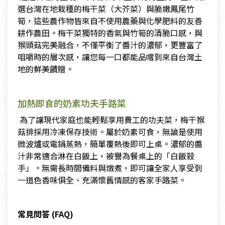
選台灣在地栽種的梅干菜（大芥菜）與脆嫩鳳尾竹
筍，這些農作物皆來自不使用農藥與化學肥料的友善
耕作農田。梅干菜獨特的香氣與竹筍的清脆口感，與
猴頭菇完美融合，不僅平衡了醬汁的濃郁，更豐富了
咀嚼時的層次感，讓您每一口都能品嚐到來自台灣土
地的鮮美饋贈。
加熱即食的奶素功夫手路菜
為了讓現代家庭也能輕鬆享用費工的功夫菜，梅干猴
菇排採用冷凍保存技術。屬於奶素可食，無論是使用
微波爐或電鍋蒸熱，簡單覆熱後即可上桌。濃郁的醬
汁非常適合淋在白飯上，被譽為餐桌上的「白飯殺
手」。無需長時間備料與燉煮，即可讓全家人享受到
一道色香味俱全、充滿懷舊情感的客家手路菜。
常見問答 (FAQ)