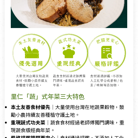
里仁「蔬」式年菜三大特色
本土友善食材優先
｜大量使用台灣在地蔬果穀物，鼓
勵小農持續友善種植守護土地。
重現蔬式功夫菜
｜蔬食食材經過老師傅獨門調味，重
現蔬食版經典年菜。
嚴格評鑑把關更安心
｜食材通過評鑑，不添加人工化