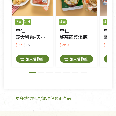
不適用七天鑑賞期商品：
以數位或電磁紀錄形式儲存之商品、易於變質或損壞
之商品、以及性質上無法或不適合退換之商品：如
奶素
冷凍
純素
純素
冷
CD、VCD、DVD、電腦軟體，若產品瑕疵無法讀取僅
里仁
里仁
里仁
接受原片換新。
義大利麵-天貝紅醬
酸高麗菜湯底
蔬食熱狗
衣飾鞋類-如T恤，如於送達後水洗或污損者。
美容保養用品、內衣褲、襪子、口罩等私人消耗性產
$77
$260
$195
$85
品，一經拆封使用，恕無法退貨。
內衣褲、襪子、口罩個人衛生用品除商品本身有瑕疵
加入購物籃
加入購物籃
外,依據《通訊交易解除權合理例外情事適用準
則》, 恕無法退貨。
有標示不接受退貨的優惠商品與蔬菜箱，不接受退
換，但若為商品本身或運送過程中所造成的瑕疵，則
不在此限。
更多熟食料理/調理包類別產品