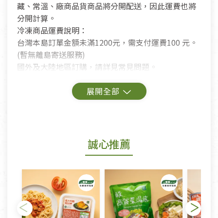
藏、常溫、廠商品貨商品將分開配送，因此運費也將
分開計算。
冷凍商品運費說明：
台灣本島訂單金額未滿1200元，需支付運費100 元。
(暫無離島寄送服務)
國外及大陸地區訂購，請詳見常見問題。
鑑賞期商品說明：
商品包裝外觀樣式色澤以實際出貨為準。
若商品發生新品瑕疵，可申請更換新品。
誠心推薦
若您購買的商品有下列「不適用七天鑑賞期商品」情
形者，除商品瑕疵以外，恕不接受退換貨.
依消保法之規定提供該商品七天免費鑑賞期(含例假
日)的服務，原則上若商品未經使用或被汙損(除商品
瑕疵)，一般皆可申請退換貨。