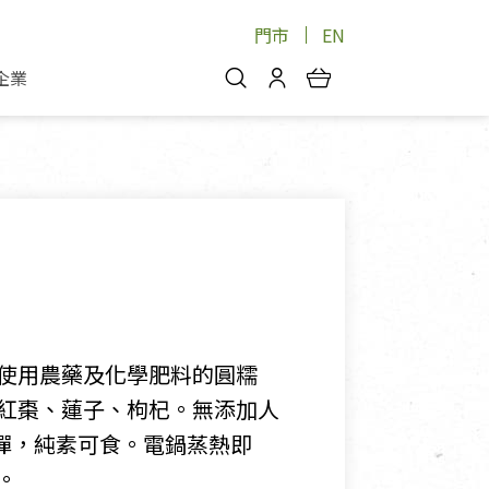
門市
EN
企業
你好，歡迎光臨！
安心蔬果
會員中心
蔬果箱/禮盒
物
我的優惠券
品
芽菜/菇
理包
醬料
消費紀錄查詢
個人資料管理
產品追蹤
使用農藥及化學肥料的圓糯
好文收藏
紅棗、蓮子、枸杞。無添加人
登入/註冊
彈，純素可食。電鍋蒸熱即
。
物
寵物專區