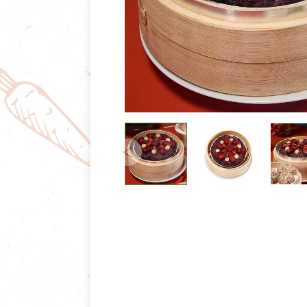
清潔/防蟲/薰香
臉部清潔/保養
餐具食器
臉部彩妝
廚房用具/家電/家飾
牙膏/牙刷/漱口
寢具織品
洗髮/潤髮/染髮
身體清潔/保養
個人用品