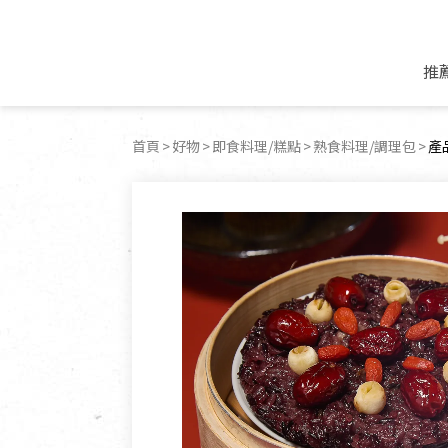
推
米麵/調理食材
好康優惠
飲品/零食
專題文章
首頁
好物
即食料理/糕點
熟食料理/調理包
目
產
米/麵/粉
8月新品優惠
豆漿/優格/植物
農產品與農友
豆麥雜糧種子
8月快閃商品優
果汁/醋飲/飲料
食品與廠商
植物油
中秋禮盒預購
茶/咖啡/花果茶
用品與廠商
不限類別
乾貨/素料/植物肉
7月惜福愛物
沖調飲/穀麥片
土地與生態
豆腐/天貝/豆製品
6月快閃商品-好
蜂蜜/椰奶
蔬食營養力
調味/醬料/烘焙食材
傳承經典優惠
休閒零食
生活提案
抹醬/果醬
文化好書優惠
堅果/果乾
共好行動
鮮凍蔬果
糖果/巧克力
里仁的努力
居家日用
個人清潔保養