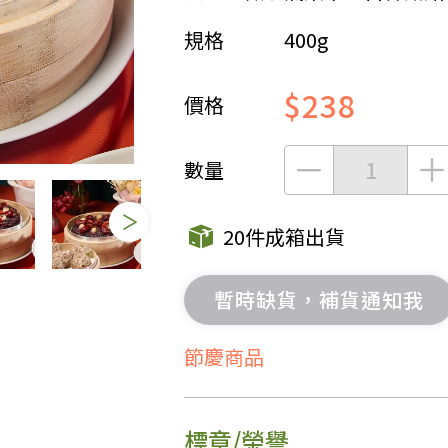
規格
400g
女裝
佛儒書籍
女內著居家
廣論/備覽手
$238
水
男裝
敬經帛/書套
價格
男內著居家
影音/圖書
毛巾/浴巾/手帕
文具禮品/禮
數量
鞋襪
燈/燃燈油
帽/口罩/配件/包包
香
20件成箱出貨
嬰幼/兒童
供具/修持用
居士服
暫時缺貨，補貨通知我
節慶商品
標章/榮譽