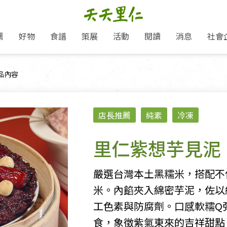
薦
好物
食譜
策展
活動
閱讀
消息
社會
里仁新訊
品牌故事
主題推薦
即食料理/糕點
愛地球,吃蔬食就可以！
主題活動
關注支持
媒體報導
養身保健
前頁面：
品內容
里仁七大永續行動
作夥利他 加入水滴會員
會員專屬
奶
里仁動態
中秋送禮推薦
沖泡麵/粥/湯
本土優先
永續飲食
保健食品
里仁為美刊
人才招募
門市資訊
惠
分店動態
超值好物特惠
熟食料理/調理包
減塑微革命
淨塑行動
養身食品/飲
產品/有機蔬果把關
「里仁誠食市集」永續新體驗
產品推薦
店長推薦
純素
冷凍
產品動態
飲品
熱銷人氣產品推薦
包子饅頭/麵點
少或無添加
主食
生態保育
沙拉
中藥食材/調
點心
大事記
減塑 一起來！
經典必買推薦
粽子/蘿蔔糕/年糕
友善耕作
公益支持
酵素
里仁紫想芋見泥
里仁聯名卡
綠色保育-我們的田, 牠們的家
評延長優惠
史瓦帝尼文化節
素鬆/醬菜
支持弱勢
獲獎肯定
理念桌布下載
里仁「史瓦帝尼文化節」
甜品/冰品
綠色保育
聯名合作
嚴選台灣本土黑糯米，搭配不
加入會員
麵包/糕點
永續飲食
米。內餡夾入綿密芋泥，佐以
湯品
工色素與防腐劑。口感軟糯Q
食，象徵紫氣東來的吉祥甜點
衣飾鞋包
圖書/宗教文