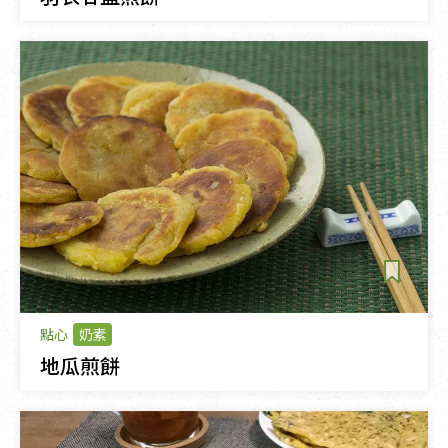
點心
奶素
地瓜煎餅