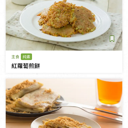
主食
純素
紅蘿蔔煎餅