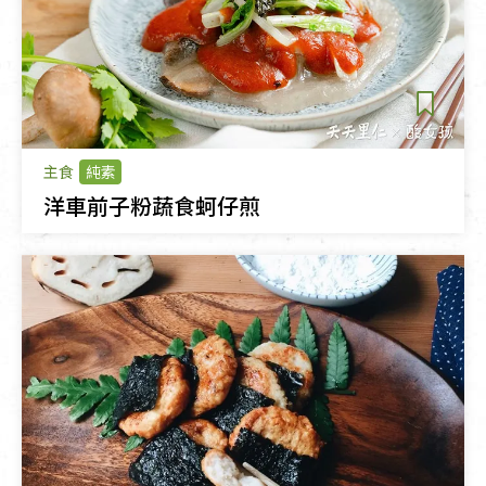
主食
純素
洋車前子粉蔬食蚵仔煎