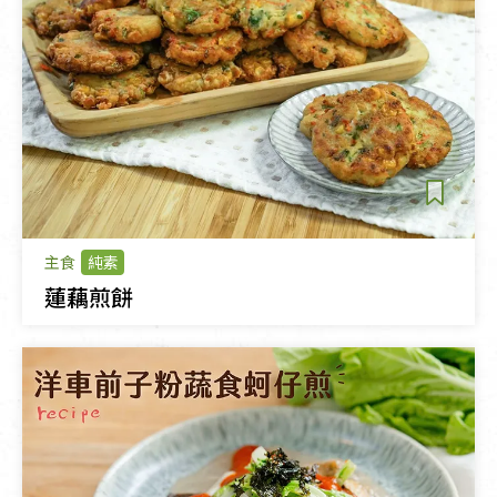
主食
純素
蓮藕煎餅