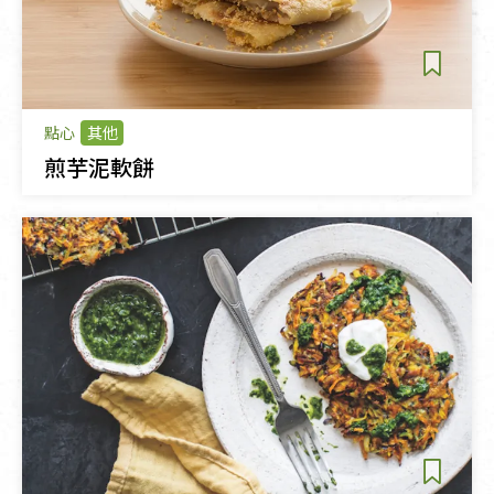
點心
其他
煎芋泥軟餅