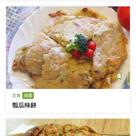
主食
純素
瓠瓜絲餅