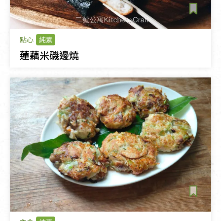
點心
純素
蓮藕米磯邊燒