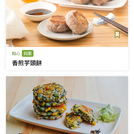
點心
純素
香煎芋頭餅