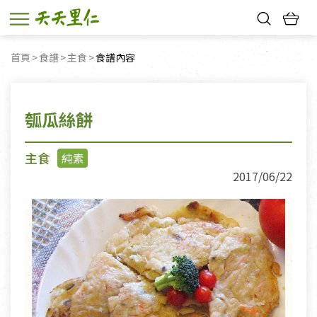
熱門搜尋：
首頁
食譜
主食
目前頁面：
食譜內容
親子活動
幸福節中獎名單
瓠瓜絲餅
主食
純素
2017/06/22