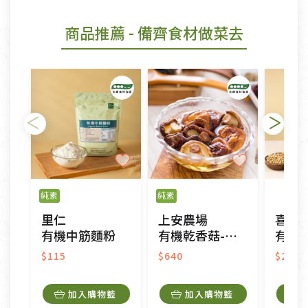
商品推薦
- 備齊食材做菜去
純素
純素
里仁
上安農場
喜樂
有機中筋麵粉
有機乾香菇-大中菇
有機
$115
$640
$210
加入購物籃
加入購物籃