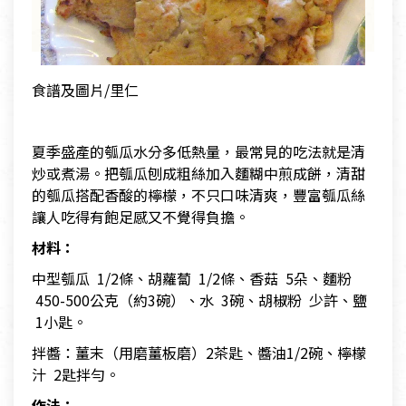
食譜及圖片/里仁
夏季盛產的瓠瓜水分多低熱量，最常見的吃法就是清
炒或煮湯。把瓠瓜刨成粗絲加入麵糊中煎成餅，清甜
的瓠瓜搭配香酸的檸檬，不只口味清爽，豐富瓠瓜絲
讓人吃得有飽足感又不覺得負擔。
材料：
中型瓠瓜 1/2條、胡蘿蔔 1/2條、香菇 5朵、麵粉
450-500公克（約3碗）、水 3碗、胡椒粉 少許、鹽
1小匙。
拌醬：薑末（用磨薑板磨）2茶匙、醬油1/2碗、檸檬
汁 2匙拌勻。
作法：