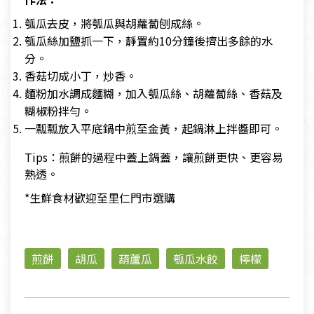
瓠瓜去皮，將瓠瓜與胡蘿蔔刨成絲。
瓠瓜絲加鹽抓一下，靜置約10分鐘後擠出多餘的水
分。
香菇切成小丁，炒香。
麵粉加水調成麵糊，加入瓠瓜絲、胡蘿蔔絲、香菇及
糊椒粉拌勻。
一瓢瓢放入平底鍋中煎至金黃，起鍋淋上拌醬即可。
Tips：煎餅的過程中蓋上鍋蓋，讓煎餅更快、更容易
熟透。
*生鮮食材歡迎至里仁門市選購
煎餅
胡瓜
葫蘆瓜
瓠瓜水餃
檸檬