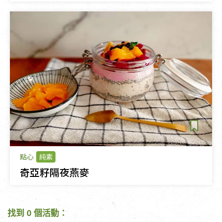
點心
純素
奇亞籽隔夜燕麥
找到 0 個活動：