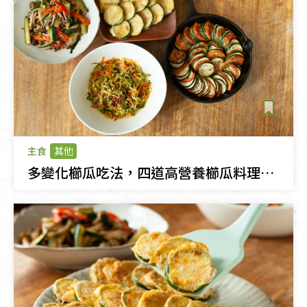
主食
其他
多變化櫛瓜吃法，四道高營養櫛瓜料理健康上桌～