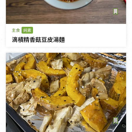
主食
純素
滴積精香菇豆皮湯麵