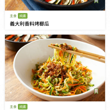
主食
純素
義大利香料烤櫛瓜
主食
純素