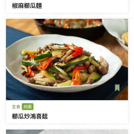
椒麻櫛瓜麵
主食
純素
櫛瓜炒鴻喜菇