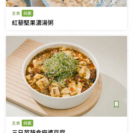
主食
純素
紅藜堅果濃湯粥
主食
純素
三日苗蔬食麻婆豆腐