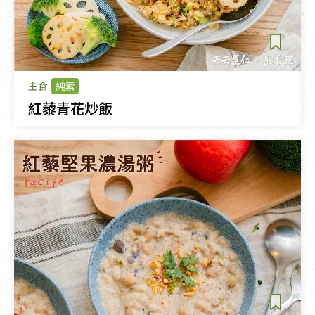
主食
純素
紅藜青花炒飯