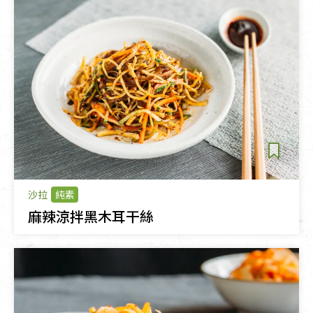
沙拉
純素
麻辣涼拌黑木耳干絲