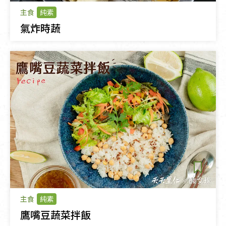
主食
純素
氣炸時蔬
主食
純素
鷹嘴豆蔬菜拌飯