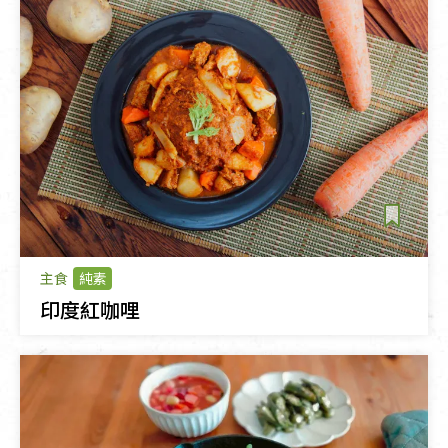
主食
純素
印度紅咖哩