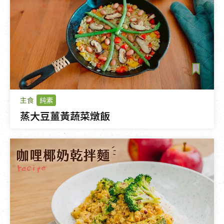
主食
純素
蒸大豆薑黃蔬菜燉飯