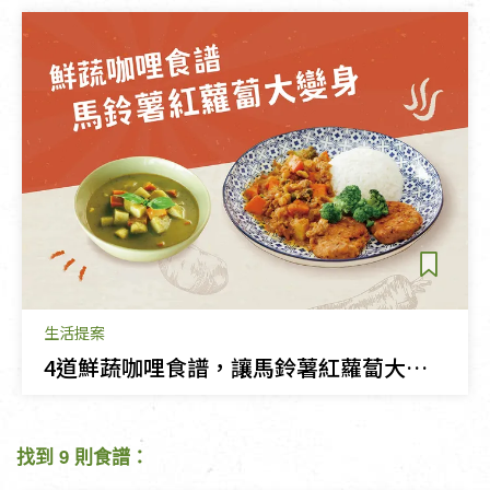
生活提案
4道鮮蔬咖哩食譜，讓馬鈴薯紅蘿蔔大變身！
找到 9 則食譜：