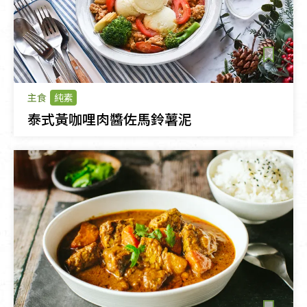
主食
純素
泰式黃咖哩肉醬佐馬鈴薯泥