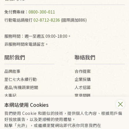
免付費專線：
0800-300-011
行動電話請撥打
02-8712-8236
(國際請加886)
服務時間：週一至週五 09:00-18:00。
非服務時間來電請留言。
關於我們
聯絡我們
品牌故事
合作提案
里仁七大永續行動
企業採購
產品/有機蔬果把關
人才招募
大事記
常見問題
媒體報導
客服信箱
本網站使用 Cookies
我們使用 Cookie 和類似的技術，提供個人化內容、根據用戶偏
好投放廣告，以及更順暢的使用體驗。
會員服務條款
隱私權政策
點擊「允許」，或繼續瀏覽網站即代表你同意我們在