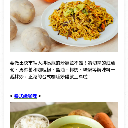
要做出夜市裡大排長龍的炒麵並不難！將切絲的紅蘿
蔔、馬鈴薯和咖哩粉、醬油、椰奶、味醂等調味料一
起拌炒，正港的台式咖哩炒麵就上桌啦！
>
泰式綠咖哩
<