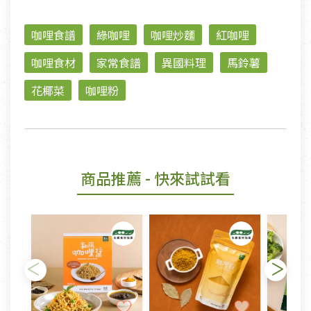
咖哩食譜
綠咖哩
咖哩炒麵
紅咖哩
咖哩食材
家常食譜
異國料理
馬鈴薯
花椰菜
咖哩粉
商品推薦
- 快來試試看