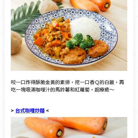
咬一口炸得酥脆金黃的素排，挖一口香Ｑ的白飯，再
吃一塊吸滿咖哩汁的馬鈴薯和紅蘿蔔，超療癒～
>
台式咖哩炒麵
<