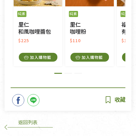
純素
純素
純素
冷
里仁
里仁
福業
和風咖哩醬包
咖哩粉
有機
$225
$110
$115
加入購物籃
加入購物籃
返回列表