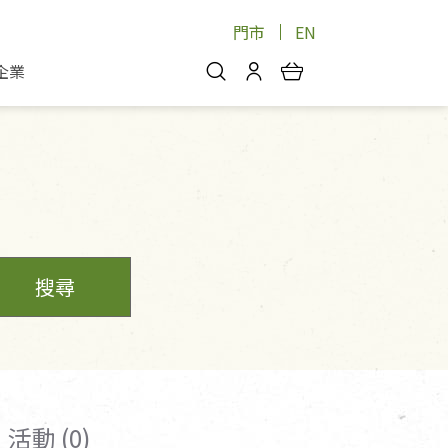
門市
EN
企業
你好，歡迎光臨！
安心蔬果
會員中心
蔬果箱/禮盒
物
我的優惠券
品
芽菜/菇
理包
醬料
消費紀錄查詢
個人資料管理
搜尋
產品追蹤
好文收藏
登入/註冊
活動 (0)
物
寵物專區