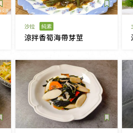
沙拉
純素
涼拌香筍海帶芽莖