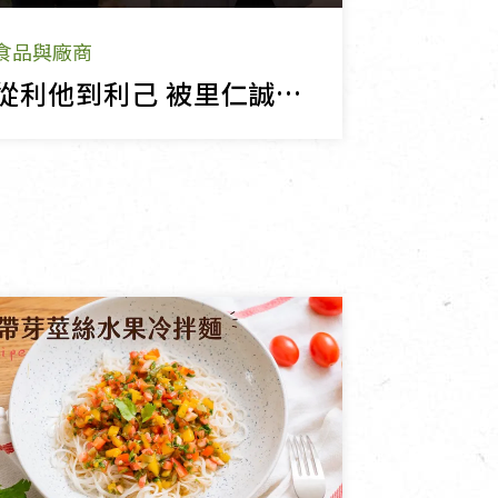
食品與廠商
從利他到利己 被里仁誠意感動，促發永續轉型