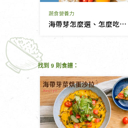
蔬食營養力
海帶芽怎麼選、怎麼吃？一次看懂 3 種口感差異與料理靈感
找到 9 則食譜：