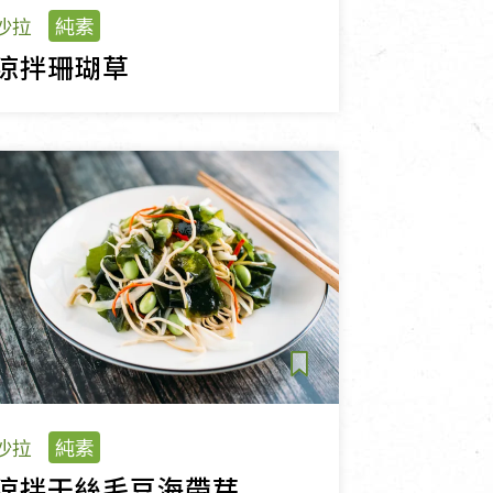
沙拉
純素
涼拌珊瑚草
沙拉
純素
涼拌干絲毛豆海帶芽