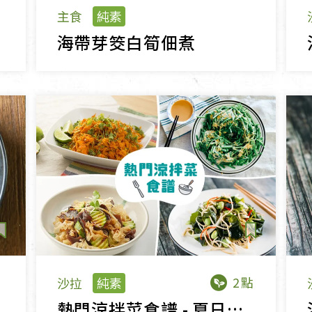
主食
純素
海帶芽筊白筍佃煮
2點
沙拉
純素
熱門涼拌菜食譜 - 夏日輕食簡單學