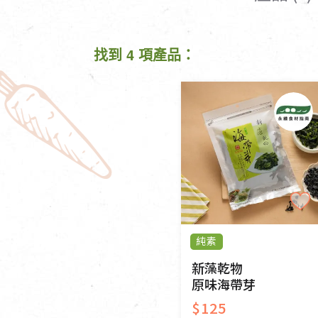
清潔/防蟲/薰香
臉部清潔/保養
餐具食器
臉部彩妝
找到 4 項產品：
廚房用具/家電/家飾
牙膏/牙刷/漱口
寢具織品
洗髮/潤髮/染髮
身體清潔/保養
個人用品
純素
新藻乾物
原味海帶芽
$125