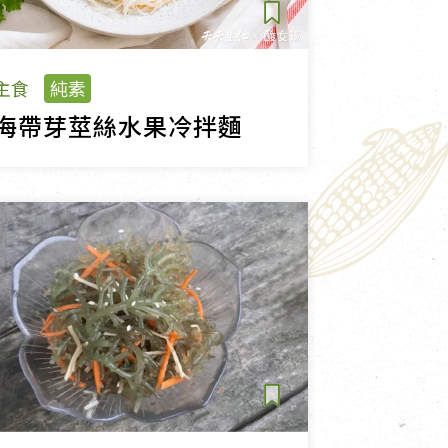
主食
純素
海帶芽莖絲水果冷拌麵