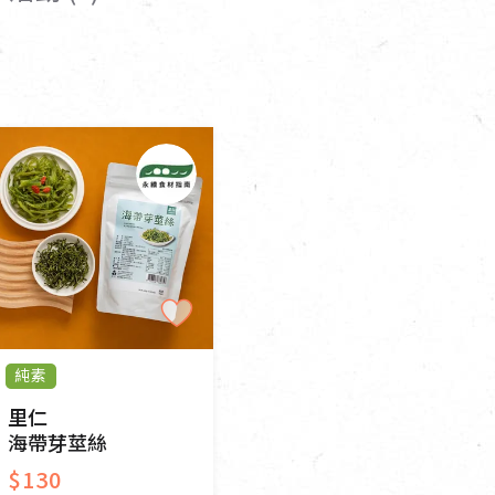
寵物營養補充品
抄
寵物清潔用品
券
品
純素
里仁
海帶芽莖絲
$130