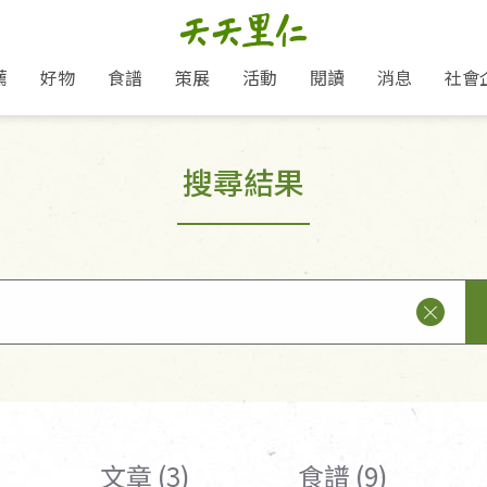
薦
好物
食譜
策展
活動
閱讀
消息
社會
里仁新訊
品牌故事
主題推薦
即食料理/糕點
愛地球,吃蔬食就可以！
主題活動
關注支持
媒體報導
養身保健
搜尋結果
里仁七大永續行動
作夥利他 加入水滴會員
會員專屬
奶
里仁動態
中秋送禮推薦
沖泡麵/粥/湯
本土優先
永續飲食
保健食品
里仁為美刊
人才招募
門市資訊
惠
分店動態
超值好物特惠
熟食料理/調理包
減塑微革命
淨塑行動
養身食品/飲
產品/有機蔬果把關
「里仁誠食市集」永續新體驗
產品推薦
產品動態
飲品
熱銷人氣產品推薦
包子饅頭/麵點
少或無添加
主食
生態保育
沙拉
中藥食材/調
點心
大事記
減塑 一起來！
經典必買推薦
粽子/蘿蔔糕/年糕
友善耕作
公益支持
酵素
里仁聯名卡
綠色保育-我們的田, 牠們的家
評延長優惠
史瓦帝尼文化節
素鬆/醬菜
支持弱勢
獲獎肯定
理念桌布下載
里仁「史瓦帝尼文化節」
甜品/冰品
綠色保育
聯名合作
加入會員
麵包/糕點
永續飲食
湯品
文章 (3)
食譜 (9)
衣飾鞋包
圖書/宗教文