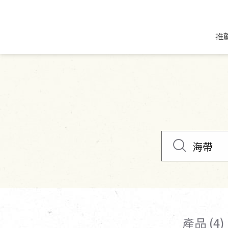
推
米麵/調理食材
好康優惠
飲品/零食
專題文章
米/麵/粉
8月新品優惠
豆漿/優格/植物
農產品與農友
豆麥雜糧種子
8月快閃商品優
果汁/醋飲/飲料
食品與廠商
植物油
中秋禮盒預購
茶/咖啡/花果茶
用品與廠商
不限類別
乾貨/素料/植物肉
7月惜福愛物
沖調飲/穀麥片
土地與生態
豆腐/天貝/豆製品
6月快閃商品-好
蜂蜜/椰奶
蔬食營養力
調味/醬料/烘焙食材
傳承經典優惠
休閒零食
生活提案
抹醬/果醬
文化好書優惠
堅果/果乾
共好行動
鮮凍蔬果
糖果/巧克力
里仁的努力
產品 (4)
居家日用
個人清潔保養