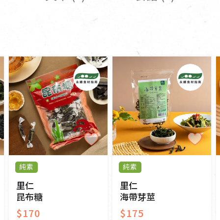
女裝
佛儒書籍
女內著居家
廣論/備覽手
水
男裝
敬經帛/書套
男內著居家
影音/圖書
毛巾/浴巾/手帕
文具禮品/禮
鞋襪
燈/燃燈油
帽/口罩/配件/包包
香
嬰幼/兒童
供具/修持用
居士服
純素
純素
里仁
里仁
昆布糖
海帶芽莖
$170
$175