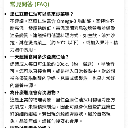
常見問答 (FAQ)
里仁亞麻仁油可以拿來炒菜嗎？
不建議。亞麻仁油富含 Omega-3 脂肪酸，其特性不
耐高溫，發煙點較低。高溫烹調容易破壞營養並導致
油品變質。建議採用低溫料理方式，如生飲、涼拌沙
拉、淋在燙青菜上（約 50°C 以下），或加入果汁、精
力湯中食用。
一天建議食用多少亞麻仁油？
建議成人每日可生飲約 10c.c.（約一湯匙），早晚皆
可。您可以直接食用，或是拌入日常餐點中。對於想
補充優質脂肪酸的孕婦、兒童或銀髮族，也是非常好
的營養來源。
為什麼瓶底會有沈澱物？
這是正常的物理現象。里仁亞麻仁油採用物理冷壓方
式製成，未經精煉制油，因此可能會保留些許亞麻仁
籽的細微纖維。若出現沉澱或雲霧狀，屬於自然現
象，品質無虞，請搖勻後安心食用。