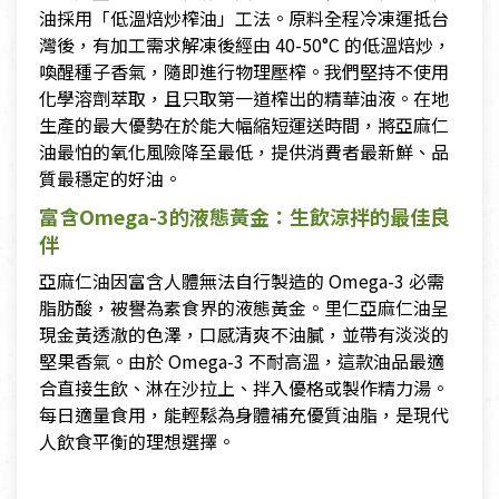
油採用「低溫焙炒榨油」工法。原料全程冷凍運抵台
灣後，有加工需求解凍後經由 40-50°C 的低溫焙炒，
喚醒種子香氣，隨即進行物理壓榨。我們堅持不使用
化學溶劑萃取，且只取第一道榨出的精華油液。在地
生產的最大優勢在於能大幅縮短運送時間，將亞麻仁
油最怕的氧化風險降至最低，提供消費者最新鮮、品
質最穩定的好油。
富含Omega-3的液態黃金：生飲涼拌的最佳良
伴
亞麻仁油因富含人體無法自行製造的 Omega-3 必需
脂肪酸，被譽為素食界的液態黃金。里仁亞麻仁油呈
現金黃透澈的色澤，口感清爽不油膩，並帶有淡淡的
堅果香氣。由於 Omega-3 不耐高溫，這款油品最適
合直接生飲、淋在沙拉上、拌入優格或製作精力湯。
每日適量食用，能輕鬆為身體補充優質油脂，是現代
人飲食平衡的理想選擇。