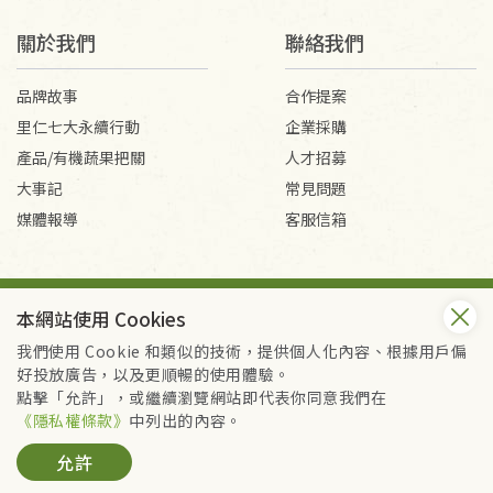
關於我們
聯絡我們
品牌故事
合作提案
里仁七大永續行動
企業採購
產品/有機蔬果把關
人才招募
大事記
常見問題
媒體報導
客服信箱
會員服務條款
隱私權政策
本網站使用 Cookies
Copyright © 2026 里仁事業股份有限公司(統編：16301262) /
里仁網購股份有限公司(統編：25149752)
我們使用 Cookie 和類似的技術，提供個人化內容、根據用戶偏
All Rights Reserved.
好投放廣告，以及更順暢的使用體驗。
點擊「允許」，或繼續瀏覽網站即代表你同意我們在
《隱私權條款》
中列出的內容。
允許
加入購物籃