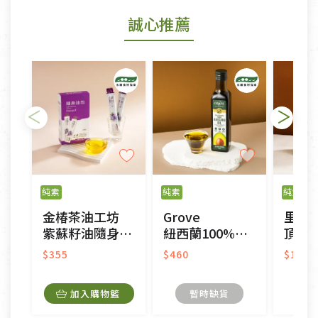
若商品發生新品瑕疵，可申請更換新品。
誠心推薦
若您購買的商品有下列「不適用七天鑑賞期商品」情
形者，除商品瑕疵以外，恕不接受退換貨.
依消保法之規定提供該商品七天免費鑑賞期(含例假
日)的服務，原則上若商品未經使用或被汙損(除商品
瑕疵)，一般皆可申請退換貨。
不適用七天鑑賞期商品：
以數位或電磁紀錄形式儲存之商品、易於變質或損壞
之商品、以及性質上無法或不適合退換之商品：如
純素
純素
純素
CD、VCD、DVD、電腦軟體，若產品瑕疵無法讀取僅
金椿茶油工坊
Grove
里仁
接受原片換新。
紫蘇籽油隨身油包
紐西蘭100%頂級冷壓初榨純酪梨油
頂級初榨
衣飾鞋類-如T恤，如於送達後水洗或污損者。
美容保養用品、內衣褲、襪子、口罩等私人消耗性產
$355
$460
$1,18
品，一經拆封使用，恕無法退貨。
內衣褲、襪子、口罩個人衛生用品除商品本身有瑕疵
加入購物籃
暫時缺貨
外,依據《通訊交易解除權合理例外情事適用準