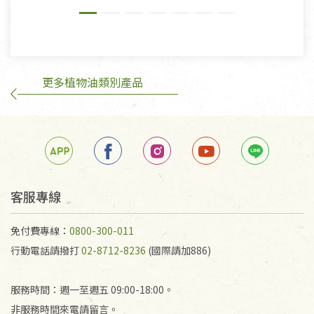
則》, 恕無法退貨。
有標示不接受退貨的優惠商品與蔬菜箱，不接受退
換，但若為商品本身或運送過程中所造成的瑕疵，則
不在此限。
更多植物油類別產品
訂購手抄稿退貨需知：
手抄稿進行退貨時，請務必保持原包裝方式及使用原
箱退回。
若未保持原包裝方式或未使用原箱退回，導致書籍有
任何折損、磨損、污損或凹角，將不接受退貨，也不
予以退費。
不接受退貨之手抄稿，為敬重法寶故，里仁網購無法
客服專線
代為結緣處理等。 若需將手抄稿寄還給消費者，因而
產生的運費100元/箱將由消費者負擔。
免付費專線：
0800-300-011
行動電話請撥打
02-8712-8236
(國際請加886)
服務時間：週一至週五 09:00-18:00。
非服務時間來電請留言。