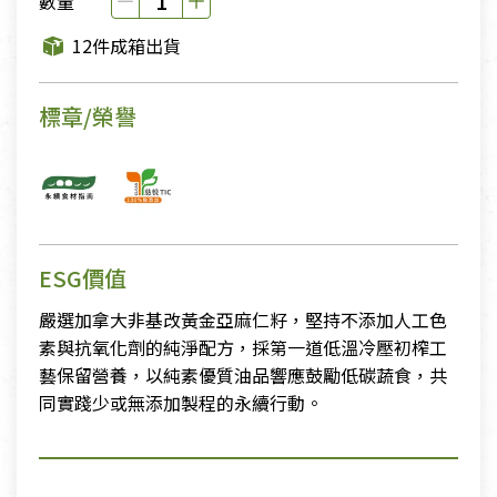
數量
12件成箱出貨
標章/榮譽
ESG價值
嚴選加拿大非基改黃金亞麻仁籽，堅持不添加人工色
素與抗氧化劑的純淨配方，採第一道低溫冷壓初榨工
藝保留營養，以純素優質油品響應鼓勵低碳蔬食，共
同實踐少或無添加製程的永續行動。