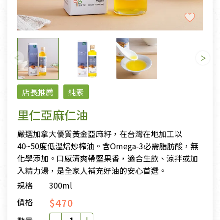
店長推薦
純素
里仁亞麻仁油
嚴選加拿大優質黃金亞麻籽，在台灣在地加工以
40~50度低溫焙炒榨油。含Omega-3必需脂肪酸，無
化學添加。口感清爽帶堅果香，適合生飲、涼拌或加
入精力湯，是全家人補充好油的安心首選。
規格
300ml
$470
價格