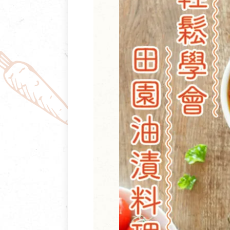
清潔/防蟲/薰香
臉部清潔/保養
餐具食器
臉部彩妝
廚房用具/家電/家飾
牙膏/牙刷/漱口
寢具織品
洗髮/潤髮/染髮
身體清潔/保養
個人用品