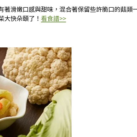
有著滑嫩口感與甜味，混合著保留些許脆口的菇類
菜大快朵頤了！
看食譜>>