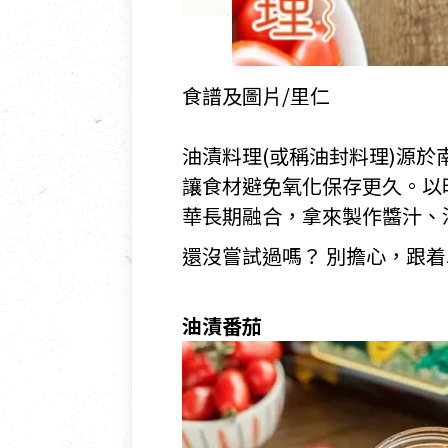
食譜及圖片/里仁
油漬料理(或稱油封料理)源
讓食材避免氧化保存更久。以
華長期融合，拿來製作醬汁、
還沒嘗試過嗎？ 別擔心，跟着
油漬番茄