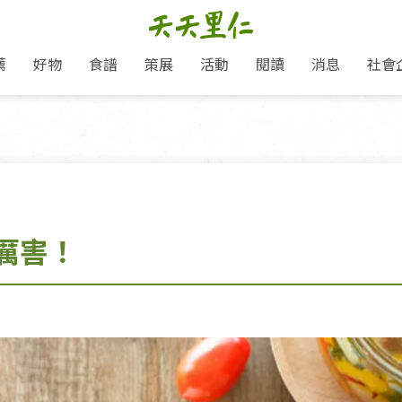
薦
好物
食譜
策展
活動
閱讀
消息
社會
里仁新訊
品牌故事
主題推薦
即食料理/糕點
愛地球,吃蔬食就可以！
主題活動
關注支持
媒體報導
養身保健
里仁七大永續行動
作夥利他 加入水滴會員
會員專屬
奶
里仁動態
中秋送禮推薦
沖泡麵/粥/湯
本土優先
永續飲食
保健食品
里仁為美刊
人才招募
門市資訊
惠
分店動態
超值好物特惠
熟食料理/調理包
減塑微革命
淨塑行動
養身食品/飲
產品/有機蔬果把關
「里仁誠食市集」永續新體驗
產品推薦
產品動態
飲品
熱銷人氣產品推薦
包子饅頭/麵點
少或無添加
主食
生態保育
沙拉
中藥食材/調
點心
大事記
減塑 一起來！
厲害！
經典必買推薦
粽子/蘿蔔糕/年糕
友善耕作
公益支持
酵素
里仁聯名卡
綠色保育-我們的田, 牠們的家
評延長優惠
史瓦帝尼文化節
素鬆/醬菜
支持弱勢
獲獎肯定
理念桌布下載
里仁「史瓦帝尼文化節」
甜品/冰品
綠色保育
聯名合作
加入會員
麵包/糕點
永續飲食
湯品
衣飾鞋包
圖書/宗教文