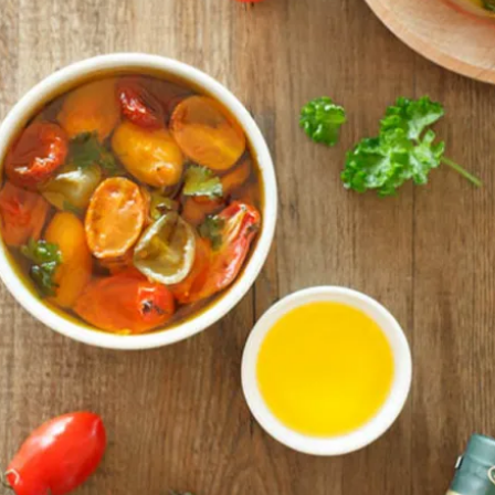
女裝
佛儒書籍
女內著居家
廣論/備覽手
水
男裝
敬經帛/書套
男內著居家
影音/圖書
毛巾/浴巾/手帕
文具禮品/禮
鞋襪
燈/燃燈油
帽/口罩/配件/包包
香
嬰幼/兒童
供具/修持用
居士服