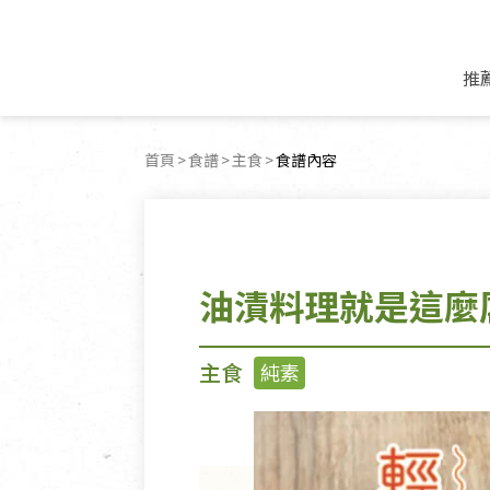
推
米麵/調理食材
好康優惠
飲品/零食
專題文章
首頁
食譜
主食
目前頁面：
食譜內容
米/麵/粉
8月新品優惠
豆漿/優格/植物
農產品與農友
豆麥雜糧種子
8月快閃商品優
果汁/醋飲/飲料
食品與廠商
植物油
中秋禮盒預購
茶/咖啡/花果茶
用品與廠商
不限類別
油漬料理就是這麼
乾貨/素料/植物肉
7月惜福愛物
沖調飲/穀麥片
土地與生態
豆腐/天貝/豆製品
6月快閃商品-好
蜂蜜/椰奶
蔬食營養力
調味/醬料/烘焙食材
傳承經典優惠
休閒零食
生活提案
主食
純素
抹醬/果醬
文化好書優惠
堅果/果乾
共好行動
鮮凍蔬果
糖果/巧克力
里仁的努力
居家日用
個人清潔保養