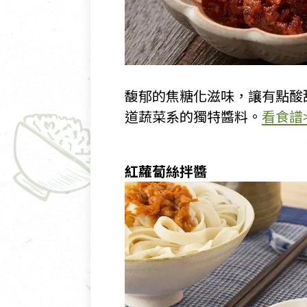
馥郁的焦糖化滋味，讓有點酸
道蔬菜系的獨特醬料。
看食譜>
紅蘿蔔絲拌醬