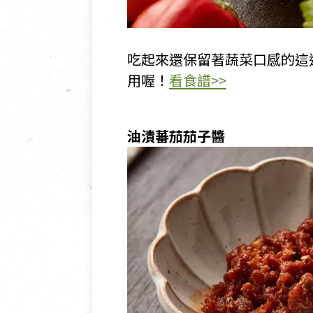
吃起來還保留著蔬菜口感的這
用喔！
看食譜>>
油漬蕃茄茄子醬