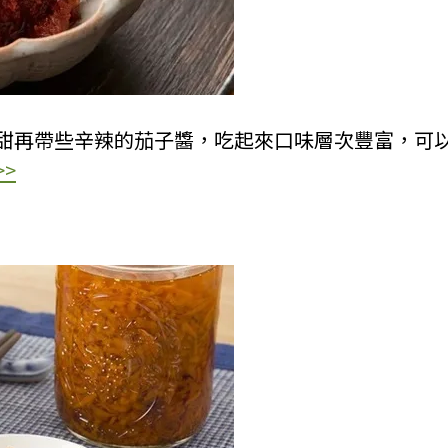
甜再帶些辛辣的茄子醬，吃起來口味層次豐富，可
>