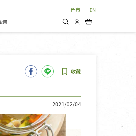
門市
EN
企業
你好，歡迎光臨！
安心蔬果
會員中心
蔬果箱/禮盒
物
我的優惠券
品
芽菜/菇
理包
醬料
消費紀錄查詢
個人資料管理
產品追蹤
2021/02/04
好文收藏
登入/註冊
物
寵物專區