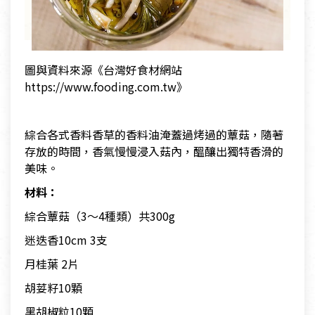
圖與資料來源《台灣好食材網站
https://www.fooding.com.tw》
綜合各式香料香草的香料油淹蓋過烤過的蕈菇，隨著
存放的時間，香氣慢慢浸入菇內，醞釀出獨特香滑的
美味。
材料：
綜合蕈菇（3～4種類）共300g
迷迭香10cm 3支
月桂葉 2片
胡荽籽10顆
黑胡椒粒10顆