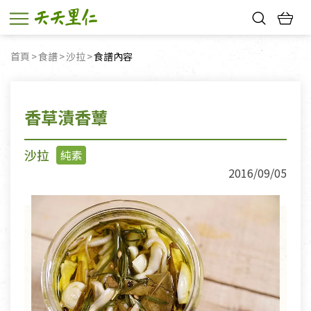
熱門搜尋：
首頁
食譜
沙拉
目前頁面：
食譜內容
親子活動
幸福節中獎名單
香草漬香蕈
沙拉
純素
2016/09/05