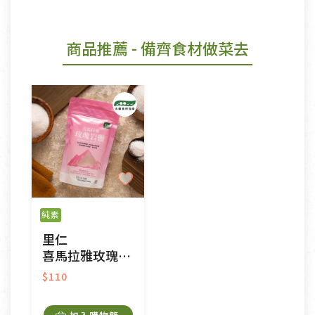
商品推薦
- 備齊食材做菜去
純素
里仁
喜馬拉雅玫瑰岩鹽
$110