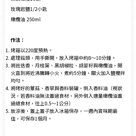
玫瑰岩鹽1/2小匙
橄欖油 250ml
作法：
烤箱以220度預熱。
處理菇類，用手撕開，放入烤箱中約8～10分鐘。
將迷迭香、月桂葉、黑胡椒粒、胡荽籽與橄欖油，開
火直到將近沸騰轉小火，煮約5分鐘，關火加入鹽攪拌
均勻。
將烤好的蕈菇、香草與香料裝罐，倒入香料油（視狀
況，若香料油無法蓋過食材，另外倒入適量橄欖油蓋
過總食材，往上0.5～1公分）
放涼後，蓋上蓋子放入冰箱保存，一週內賞味期最
佳，可保存1個月。