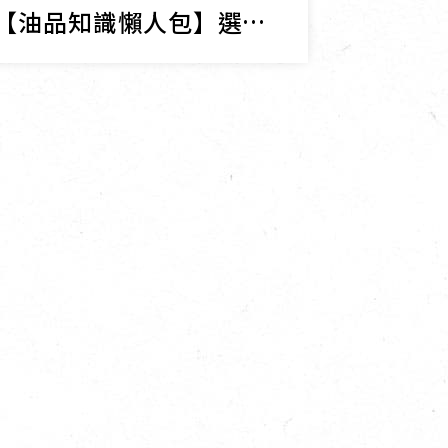
【油品知識懶人包】選油、用油、保存油的 10 個常見疑問，一次解答！