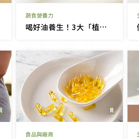
蔬食營養力
喝好油養生！3大「植物黃金」紫蘇油、亞麻仁、南瓜籽油營養與吃法全解析
食品與廠商