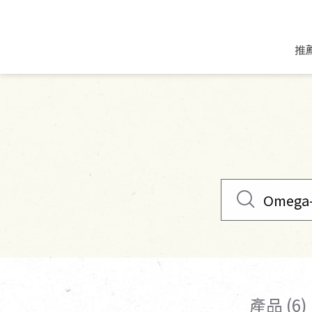
推
米麵/調理食材
好康優惠
飲品/零食
專題文章
米/麵/粉
8月新品優惠
豆漿/優格/植物
農產品與農友
豆麥雜糧種子
8月快閃商品優
果汁/醋飲/飲料
食品與廠商
植物油
中秋禮盒預購
茶/咖啡/花果茶
用品與廠商
不限類別
乾貨/素料/植物肉
7月惜福愛物
沖調飲/穀麥片
土地與生態
豆腐/天貝/豆製品
6月快閃商品-好
蜂蜜/椰奶
蔬食營養力
調味/醬料/烘焙食材
傳承經典優惠
休閒零食
生活提案
抹醬/果醬
文化好書優惠
堅果/果乾
共好行動
鮮凍蔬果
糖果/巧克力
里仁的努力
產品 (6)
居家日用
個人清潔保養