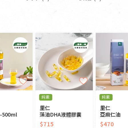
女裝
佛儒書籍
女內著居家
廣論/備覽手
水
男裝
敬經帛/書套
男內著居家
影音/圖書
毛巾/浴巾/手帕
文具禮品/禮
鞋襪
燈/燃燈油
帽/口罩/配件/包包
香
嬰幼/兒童
供具/修持用
居士服
純素
純素
里仁
里仁
500ml
藻油DHA液體膠囊
亞麻仁油
$715
$470