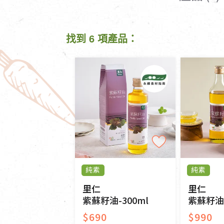
清潔/防蟲/薰香
臉部清潔/保養
餐具食器
臉部彩妝
找到 6 項產品：
廚房用具/家電/家飾
牙膏/牙刷/漱口
寢具織品
洗髮/潤髮/染髮
身體清潔/保養
個人用品
純素
純素
里仁
里仁
紫蘇籽油-300ml
紫蘇籽油-
$690
$990