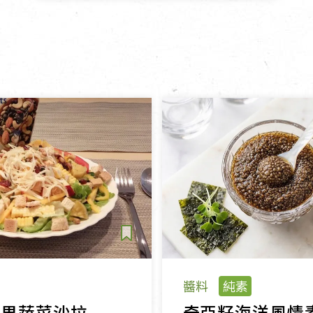
醬料
純素
堅果蔬菜沙拉
奇亞籽海洋風情