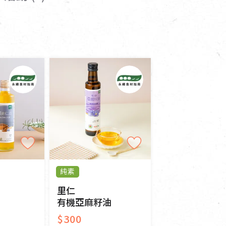
寵物營養補充品
抄
寵物清潔用品
券
品
純素
里仁
有機亞麻籽油
$300