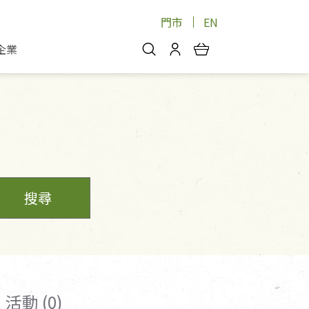
門市
EN
企業
你好，歡迎光臨！
安心蔬果
會員中心
蔬果箱/禮盒
物
我的優惠券
品
芽菜/菇
理包
醬料
消費紀錄查詢
個人資料管理
搜尋
產品追蹤
好文收藏
登入/註冊
活動 (0)
物
寵物專區