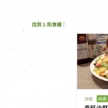
找到 2 則食譜：
沙拉
純素
紫蘇油