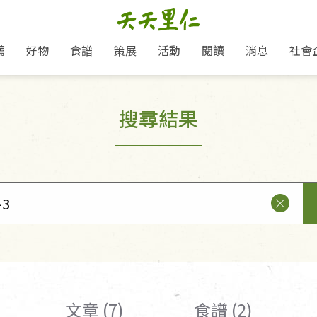
薦
好物
食譜
策展
活動
閱讀
消息
社會
里仁新訊
品牌故事
主題推薦
即食料理/糕點
地球超載日：守護地球從生活
主題活動
關注支持
媒體報導
養身保健
搜尋結果
選擇開始
里仁七大永續行動
會員專屬
奶
里仁動態
中秋送禮推薦
沖泡麵/粥/湯
本土優先
永續飲食
保健食品
里仁為美刊
愛地球,吃蔬食就可以！
人才招募
門市資訊
惠
分店動態
超值好物特惠
熟食料理/調理包
減塑微革命
淨塑行動
養身食品/飲
產品/有機蔬果把關
產品推薦
作夥利他 加入水滴會員
產品動態
飲品
熱銷人氣產品推薦
包子饅頭/麵點
少或無添加
主食
生態保育
沙拉
中藥食材/調
點心
大事記
經典必買推薦
粽子/蘿蔔糕/年糕
友善耕作
公益支持
酵素
「里仁誠食市集」永續新體驗
里仁聯名卡
評延長優惠
史瓦帝尼文化節
素鬆/醬菜
支持弱勢
獲獎肯定
減塑 一起來！
理念桌布下載
甜品/冰品
綠色保育
聯名合作
綠色保育-我們的田, 牠們的家
加入會員
麵包/糕點
永續飲食
里仁「史瓦帝尼文化節」
湯品
文章 (7)
食譜 (2)
衣飾鞋包
圖書/宗教文