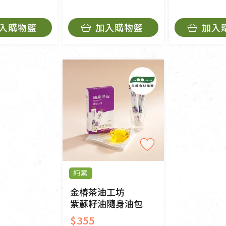
入購物籃
加入購物籃
加入
純素
金椿茶油工坊
紫蘇籽油隨身油包
$355