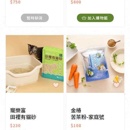
$750
$600
暫時缺貨
加入購物籃
寵樂富
金椿
田裡有貓砂
苦茶粉-家庭號
$230
$108