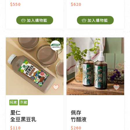
$550
$620
加入購物籃
加入購物籃
純素
冷藏
里仁
佩存
全豆黑豆乳
竹醋液
$110
$260