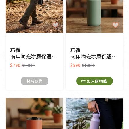
巧禮
巧禮
兩用陶瓷塗層保溫杯-霧夜黑600ml
兩用陶瓷塗層保溫杯-莫蘭綠350ml
$790
$590
$1,380
$1,080
暫時缺貨
加入購物籃