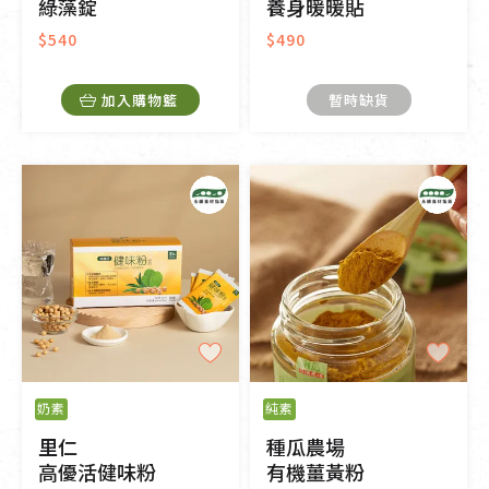
綠藻錠
養身暖暖貼
$540
$490
加入購物籃
暫時缺貨
奶素
純素
里仁
種瓜農場
高優活健味粉
有機薑黃粉