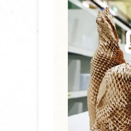
清潔/防蟲/薰香
臉部清潔/保養
餐具食器
臉部彩妝
廚房用具/家電/家飾
牙膏/牙刷/漱口
寢具織品
洗髮/潤髮/染髮
身體清潔/保養
個人用品