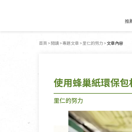
推
米麵/調理食材
好康優惠
飲品/零食
專題文章
首頁
閱讀
專題文章
里仁的努力
目前頁面：
文章內容
米/麵/粉
8月新品優惠
豆漿/優格/植物
農產品與農友
豆麥雜糧種子
8月快閃商品優
果汁/醋飲/飲料
食品與廠商
植物油
中秋禮盒預購
茶/咖啡/花果茶
用品與廠商
不限類別
使用蜂巢紙環保包材
乾貨/素料/植物肉
7月惜福愛物
沖調飲/穀麥片
土地與生態
豆腐/天貝/豆製品
6月快閃商品-好
蜂蜜/椰奶
蔬食營養力
調味/醬料/烘焙食材
傳承經典優惠
休閒零食
生活提案
里仁的努力
抹醬/果醬
文化好書優惠
堅果/果乾
共好行動
鮮凍蔬果
糖果/巧克力
里仁的努力
居家日用
個人清潔保養