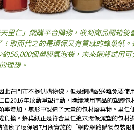
「天天里仁」網購平台購物，收到商品開箱後
了！取而代之的是環保又有質感的蜂巢紙。
約56,000個塑膠氣泡袋，未來還將試用
保的理想。
因此在門市不提供購物袋，但是網購配送難免要使
自2016年啟動淨塑行動，陸續減用商品的塑膠包材
頻率增加，無形中製造了大量的包材廢棄物。里仁
負擔。蜂巢紙正是符合里仁追求環保減塑的包材選擇
同時響應了環保署7月所實施的「網際網路購物包裝