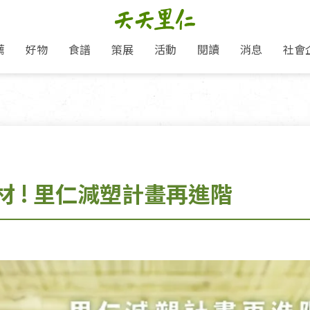
薦
好物
食譜
策展
活動
閱讀
消息
社會
里仁新訊
品牌故事
主題推薦
即食料理/糕點
愛地球,吃蔬食就可以！
主題活動
關注支持
媒體報導
養身保健
里仁七大永續行動
作夥利他 加入水滴會員
會員專屬
奶
里仁動態
中秋送禮推薦
沖泡麵/粥/湯
本土優先
永續飲食
保健食品
里仁為美刊
人才招募
門市資訊
惠
分店動態
超值好物特惠
熟食料理/調理包
減塑微革命
淨塑行動
養身食品/飲
產品/有機蔬果把關
「里仁誠食市集」永續新體驗
產品推薦
產品動態
飲品
熱銷人氣產品推薦
包子饅頭/麵點
少或無添加
主食
生態保育
沙拉
中藥食材/調
點心
大事記
減塑 一起來！
 ! 里仁減塑計畫再進階
經典必買推薦
粽子/蘿蔔糕/年糕
友善耕作
公益支持
酵素
里仁聯名卡
綠色保育-我們的田, 牠們的家
評延長優惠
史瓦帝尼文化節
素鬆/醬菜
支持弱勢
獲獎肯定
理念桌布下載
里仁「史瓦帝尼文化節」
甜品/冰品
綠色保育
聯名合作
加入會員
麵包/糕點
永續飲食
湯品
衣飾鞋包
圖書/宗教文