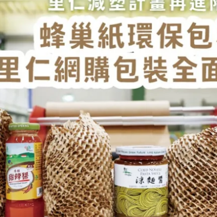
女裝
佛儒書籍
女內著居家
廣論/備覽手
水
男裝
敬經帛/書套
男內著居家
影音/圖書
毛巾/浴巾/手帕
文具禮品/禮
鞋襪
燈/燃燈油
帽/口罩/配件/包包
香
嬰幼/兒童
供具/修持用
居士服