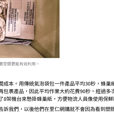
裹空間更能有效利用。
間成本。用傳統氣泡袋包一件產品平均30秒，蜂巢
再包裹產品，因此平均作業大約花費90秒。經過多
了8架機台來懸掛蜂巢紙，方便物流人員像使用保鮮
告訴我們，以後他們在里仁網購就不會因為看到塑