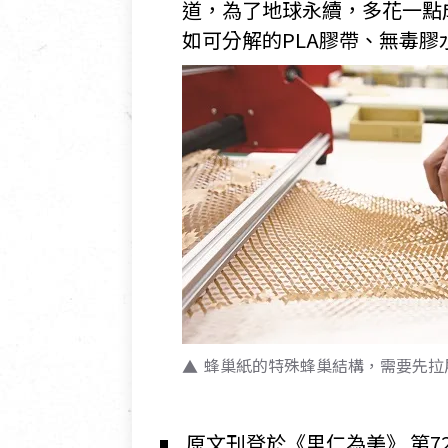
道，為了地球永續，多花一點
如可分解的PLA膠帶、無毒膠
蜂巢紙的特殊蜂巢結構，需要先拉
原文刊登於《里仁為美》 第72期