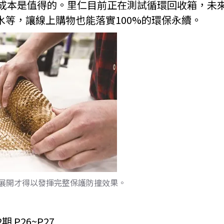
成本是值得的。里仁目前正在測試循環回收箱，未
水等，讓線上購物也能落實100%的環保永續。
展開才得以發揮完整保護防撞效果。
 P26~P27