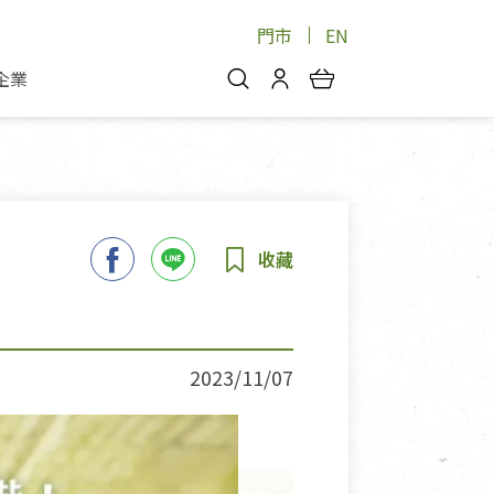
門市
EN
企業
你好，歡迎光臨！
安心蔬果
會員中心
蔬果箱/禮盒
物
我的優惠券
品
芽菜/菇
理包
醬料
消費紀錄查詢
個人資料管理
產品追蹤
2023/11/07
好文收藏
登入/註冊
物
寵物專區