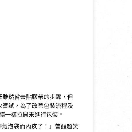
紙雖然省去貼膠帶的步驟，但
次嘗試，為了改善包裝流程及
膜一樣拉開來進行包裝。
膠氣泡袋而內疚了！」曾醒超笑