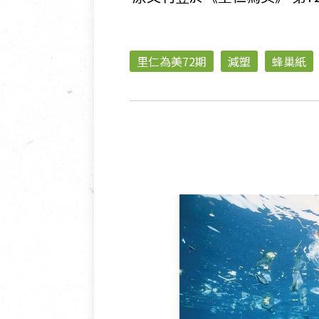
里仁為美72期
減塑
蜂巢紙