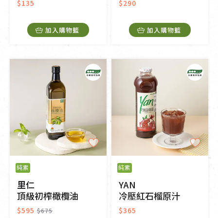
$135
$290
加入購物籃
加入購物籃
純素
純素
里仁
YAN
頂級初榨橄欖油
冷壓紅石榴原汁
$595
$365
$675