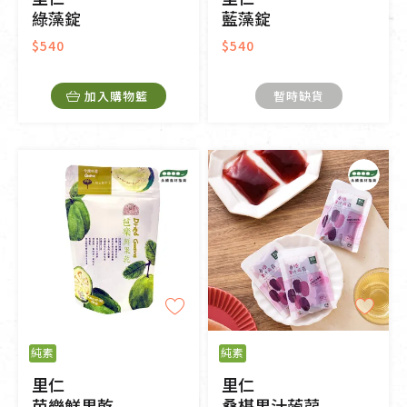
綠藻錠
藍藻錠
$540
$540
加入購物籃
暫時缺貨
純素
純素
里仁
里仁
芭樂鮮果乾
桑椹果汁蒟蒻