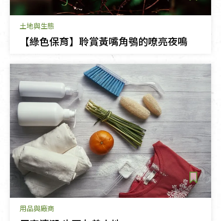
土地與生態
【綠色保育】聆賞黃嘴角鴞的嘹亮夜鳴
用品與廠商