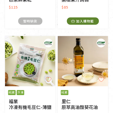
$125
$85
暫時缺貨
加入購物籃
純素
冷凍
純素
福業
里仁
冷凍有機毛豆仁-薄鹽
原萃高油酸葵花油