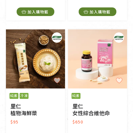
加入購物籃
加入購物籃
純素
冷凍
純素
里仁
里仁
植物海鮮漿
女性綜合維他命
$95
$650