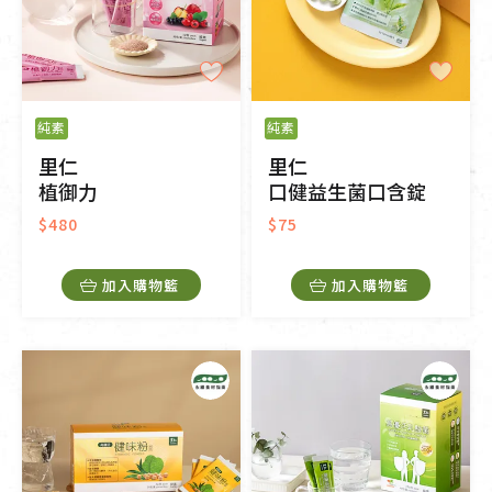
純素
純素
里仁
里仁
植御力
口健益生菌口含錠
$480
$75
加入購物籃
加入購物籃