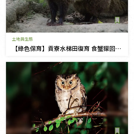
土地與生態
【綠色保育】貢寮水梯田復育 食蟹獴回來了