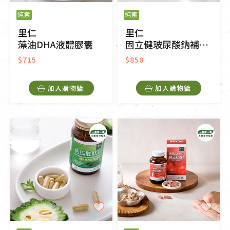
純素
純素
里仁
里仁
藻油DHA液體膠囊
固立健玻尿酸鈉補給錠
$715
$850
加入購物籃
加入購物籃