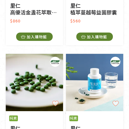
里仁
里仁
高優活金盞花萃取物葉黃素膠囊
植萃蔓越莓益菌膠囊
$860
$560
加入購物籃
加入購物籃
純素
純素
里仁
里仁