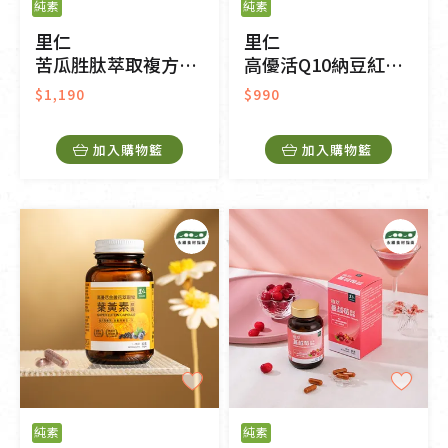
純素
純素
里仁
里仁
苦瓜胜肽萃取複方膠囊
高優活Q10納豆紅麴膠囊
$1,190
$990
加入購物籃
加入購物籃
純素
純素