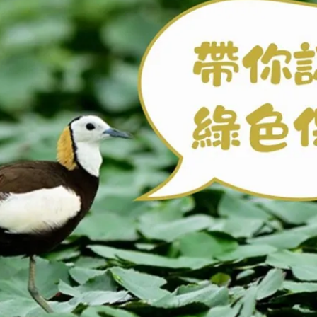
女裝
佛儒書籍
女內著居家
廣論/備覽手
水
男裝
敬經帛/書套
男內著居家
影音/圖書
毛巾/浴巾/手帕
文具禮品/禮
鞋襪
燈/燃燈油
帽/口罩/配件/包包
香
嬰幼/兒童
供具/修持用
居士服