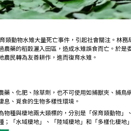
保育類動物水雉大量死亡事件，引起社會關注。林務
過農藥的稻穀灑入田區，造成水雉誤食而亡。於是
地農民轉為友善耕作，進而復育水雉。
農藥、化肥、除草劑，也不可使用如捕獸夾、捕鳥
棲息、覓食的生物多樣性環境。
為物種與棲地兩大類標的，分別是「保育類動物」
種；「水域棲地」、「陸域棲地」和「多樣化棲地