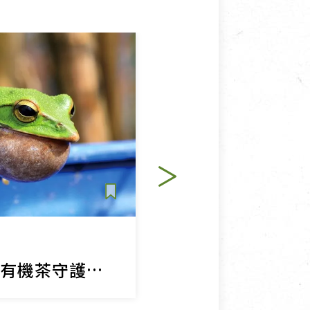
土地與生態
【綠色保育】用有機茶守護水源地與翡翠樹蛙