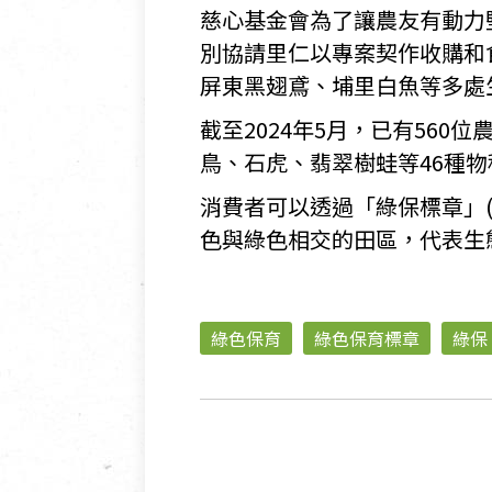
慈心基金會為了讓農友有動力
別協請里仁以專案契作收購和
屏東黑翅鳶、埔里白魚等多處
截至2024年5月，已有560
鳥、石虎、翡翠樹蛙等46種物
消費者可以透過「綠保標章」
色與綠色相交的田區，代表生
綠色保育
綠色保育標章
綠保