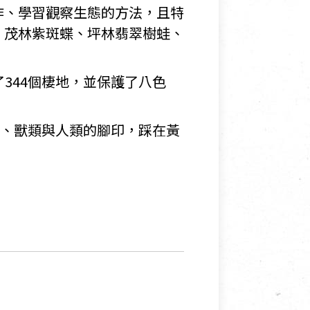
作、學習觀察生態的方法，且特
、茂林紫斑蝶、坪林翡翠樹蛙、
了344個棲地，並保護了八色
類、獸類與人類的腳印，踩在黃