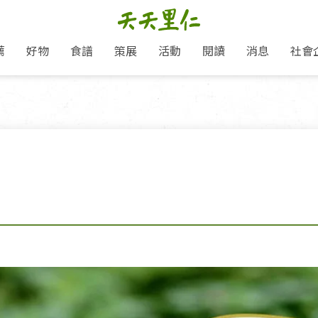
薦
好物
食譜
策展
活動
閱讀
消息
社會
里仁新訊
品牌故事
主題推薦
即食料理/糕點
愛地球,吃蔬食就可以！
主題活動
關注支持
媒體報導
養身保健
里仁七大永續行動
作夥利他 加入水滴會員
會員專屬
奶
里仁動態
中秋送禮推薦
沖泡麵/粥/湯
本土優先
永續飲食
保健食品
里仁為美刊
人才招募
門市資訊
惠
分店動態
超值好物特惠
熟食料理/調理包
減塑微革命
淨塑行動
養身食品/飲
產品/有機蔬果把關
「里仁誠食市集」永續新體驗
產品推薦
產品動態
飲品
熱銷人氣產品推薦
包子饅頭/麵點
少或無添加
主食
生態保育
沙拉
中藥食材/調
點心
大事記
減塑 一起來！
經典必買推薦
粽子/蘿蔔糕/年糕
友善耕作
公益支持
酵素
里仁聯名卡
綠色保育-我們的田, 牠們的家
評延長優惠
史瓦帝尼文化節
素鬆/醬菜
支持弱勢
獲獎肯定
理念桌布下載
里仁「史瓦帝尼文化節」
甜品/冰品
綠色保育
聯名合作
加入會員
麵包/糕點
永續飲食
湯品
衣飾鞋包
圖書/宗教文