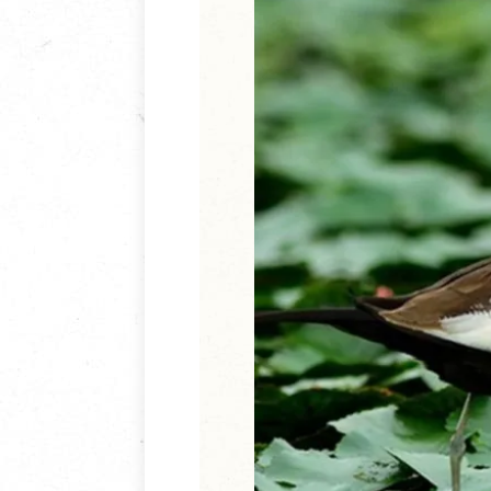
清潔/防蟲/薰香
臉部清潔/保養
餐具食器
臉部彩妝
廚房用具/家電/家飾
牙膏/牙刷/漱口
寢具織品
洗髮/潤髮/染髮
身體清潔/保養
個人用品