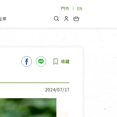
門市
EN
企業
你好，歡迎光臨！
安心蔬果
會員中心
蔬果箱/禮盒
物
我的優惠券
品
芽菜/菇
理包
醬料
消費紀錄查詢
個人資料管理
產品追蹤
2024/07/17
好文收藏
登入/註冊
物
寵物專區