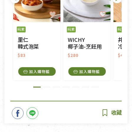
純素
純素
純素
里仁
WICHY
井富
韓式泡菜
椰子油-烹飪用
冷壓
$83
$280
$499
加入購物籃
加入購物籃