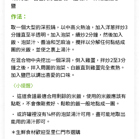
鹽
作法：
取一個大型的深煎鍋，以中高火熱油，加入洋蔥拌炒3
分鐘直至半透明。加入泡菜，續炒2分鐘，然後加入
飯、泡菜汁、醬油和芝麻油，攪拌以分解任何黏結成
團的米飯，並使之裹上湯汁。
在混合物中央挖出一個深洞，倒入雞蛋，拌炒2至3分
鐘之後，拌入周圍的泡菜、白飯直到雞蛋完全煮熟。
加入鹽巴以調出喜愛的口味。
〈小提醒〉
• 這道食譜最適合用剩餘的米飯，使用的米飯應該有
點乾，不會像剛煮好、鬆軟的飯一般地黏成一團。
• 或許罐裡沒有¼杯的泡菜湯汁可用，盡可能地取出
能用的湯汁即可。
＊生鮮食材歡迎至里仁門市選購