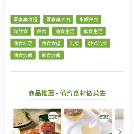
零廢棄食譜
零廢棄大廚
永續美食
綠飲食
蔬食
蔬食生活
素食生活
蔬食料理
蔬食食譜
泡菜
韓式泡菜
蔬食炒飯
素食炒飯
商品推薦
- 備齊食材做菜去