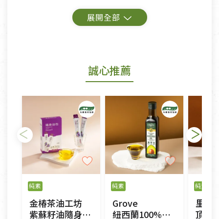
鑑賞期商品說明：
商品包裝外觀樣式色澤以實際出貨為準。
若商品發生新品瑕疵，可申請更換新品。
誠心推薦
若您購買的商品有下列「不適用七天鑑賞期商品」情
形者，除商品瑕疵以外，恕不接受退換貨.
依消保法之規定提供該商品七天免費鑑賞期(含例假
日)的服務，原則上若商品未經使用或被汙損(除商品
瑕疵)，一般皆可申請退換貨。
不適用七天鑑賞期商品：
以數位或電磁紀錄形式儲存之商品、易於變質或損壞
之商品、以及性質上無法或不適合退換之商品：如
純素
純素
純素
CD、VCD、DVD、電腦軟體，若產品瑕疵無法讀取僅
金椿茶油工坊
Grove
里仁
接受原片換新。
紫蘇籽油隨身油包
紐西蘭100%頂級冷壓初榨純酪梨油
頂級初榨
衣飾鞋類-如T恤，如於送達後水洗或污損者。