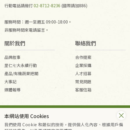
行動電話請撥打
02-8712-8236
(國際請加886)
服務時間：週一至週五 09:00-18:00。
非服務時間來電請留言。
關於我們
聯絡我們
品牌故事
合作提案
里仁七大永續行動
企業採購
產品/有機蔬果把關
人才招募
大事記
常見問題
媒體報導
客服信箱
會員服務條款
隱私權政策
本網站使用 Cookies
Copyright © 2026 里仁事業股份有限公司(統編：16301262) /
里仁網購股份有限公司(統編：25149752)
我們使用 Cookie 和類似的技術，提供個人化內容、根據用戶偏
All Rights Reserved.