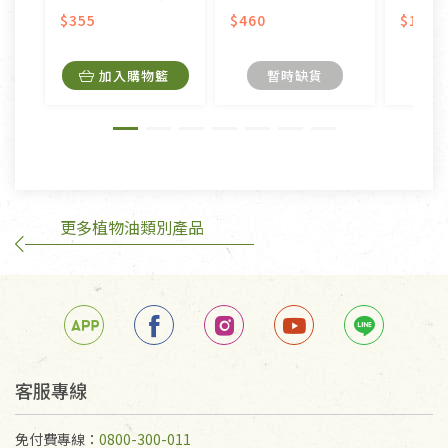
美容保養用品、內衣褲、襪子、口罩等私人消耗性產
$355
$460
$1,18
品，一經拆封使用，恕無法退貨。
內衣褲、襪子、口罩個人衛生用品除商品本身有瑕疵
加入購物籃
暫時缺貨
外,依據《通訊交易解除權合理例外情事適用準
則》, 恕無法退貨。
有標示不接受退貨的優惠商品與蔬菜箱，不接受退
換，但若為商品本身或運送過程中所造成的瑕疵，則
不在此限。
更多植物油類別產品
訂購手抄稿退貨需知：
手抄稿進行退貨時，請務必保持原包裝方式及使用原
箱退回。
若未保持原包裝方式或未使用原箱退回，導致書籍有
任何折損、磨損、污損或凹角，將不接受退貨，也不
予以退費。
不接受退貨之手抄稿，為敬重法寶故，里仁網購無法
客服專線
代為結緣處理等。 若需將手抄稿寄還給消費者，因而
產生的運費100元/箱將由消費者負擔。
免付費專線：
0800-300-011