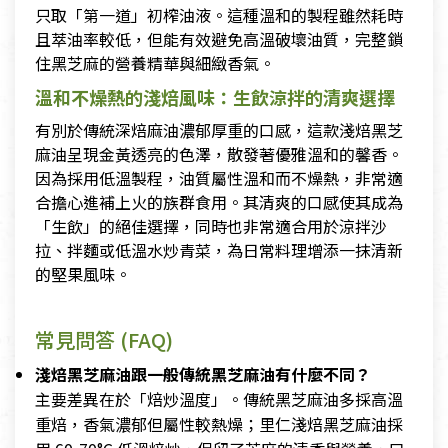
只取「第一道」初榨油液。這種溫和的製程雖然耗時
且萃油率較低，但能有效避免高溫破壞油質，完整鎖
住黑芝麻的營養精華與細緻香氣。
溫和不燥熱的淺焙風味：生飲涼拌的清爽選擇
有別於傳統深焙麻油濃郁厚重的口感，這款淺焙黑芝
麻油呈現金黃透亮的色澤，散發著優雅溫和的馨香。
因為採用低溫製程，油質屬性溫和而不燥熱，非常適
合擔心進補上火的族群食用。其清爽的口感使其成為
「生飲」的絕佳選擇，同時也非常適合用於涼拌沙
拉、拌麵或低溫水炒青菜，為日常料理增添一抹清新
的堅果風味。
常見問答 (FAQ)
淺焙黑芝麻油跟一般傳統黑芝麻油有什麼不同？
主要差異在於「焙炒溫度」。傳統黑芝麻油多採高溫
重焙，香氣濃郁但屬性較熱燥；里仁淺焙黑芝麻油採