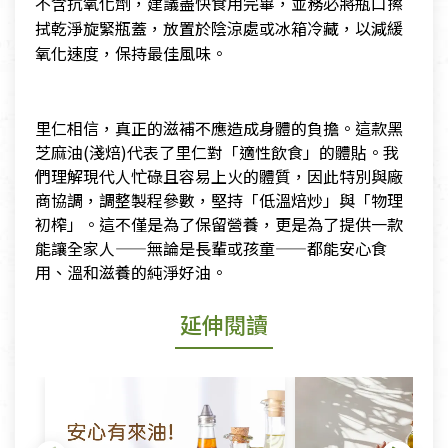
不含抗氧化劑，建議盡快食用完畢，並務必將瓶口擦
拭乾淨旋緊瓶蓋，放置於陰涼處或冰箱冷藏，以減緩
氧化速度，保持最佳風味。
里仁相信，真正的滋補不應造成身體的負擔。這款黑
芝麻油(淺焙)代表了里仁對「適性飲食」的體貼。我
們理解現代人忙碌且容易上火的體質，因此特別與廠
商協調，調整製程參數，堅持「低溫焙炒」與「物理
初榨」。這不僅是為了保留營養，更是為了提供一款
能讓全家人——無論是長輩或孩童——都能安心食
用、溫和滋養的純淨好油。
延伸閱讀