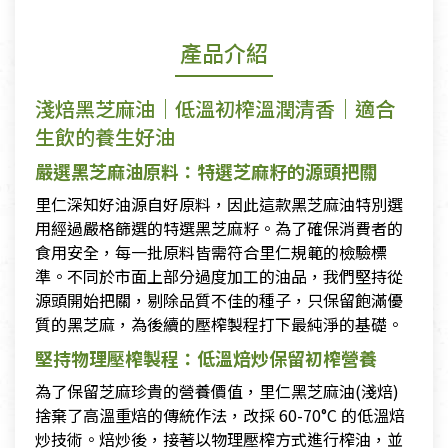
產品介紹
淺焙黑芝麻油｜低溫初榨溫潤清香｜適合
生飲的養生好油
嚴選黑芝麻油原料：特選芝麻籽的源頭把關
里仁深知好油源自好原料，因此這款黑芝麻油特別選
用經過嚴格篩選的特選黑芝麻籽。為了確保消費者的
食用安全，每一批原料皆需符合里仁規範的檢驗標
準。不同於市面上部分過度加工的油品，我們堅持從
源頭開始把關，剔除品質不佳的種子，只保留飽滿優
質的黑芝麻，為後續的壓榨製程打下最純淨的基礎。
堅持物理壓榨製程：低溫焙炒保留初榨營養
為了保留芝麻珍貴的營養價值，里仁黑芝麻油(淺焙)
捨棄了高溫重焙的傳統作法，改採 60-70°C 的低溫焙
炒技術。焙炒後，接著以物理壓榨方式進行榨油，並