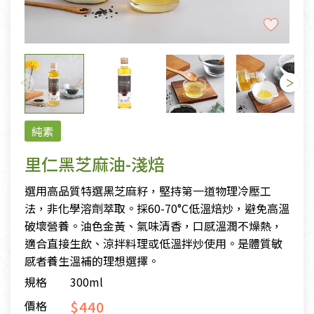
純素
里仁黑芝麻油-淺焙
選用高品質特選黑芝麻籽，堅持第一道物理冷壓工
法，非化學溶劑萃取。採60-70°C低溫焙炒，避免高溫
破壞營養。油色金黃、氣味清香，口感溫潤不燥熱，
適合直接生飲、涼拌料理或低溫拌炒使用。是體質敏
感者養生溫補的理想選擇。
規格
300ml
$440
價格