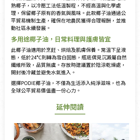
熟椰子，以冷壓工法低溫製程，不經高溫與化學處
理，保留椰子原有的香氣與風味。此款椰子油通過公
平貿易機制生產，確保在地農民獲得合理報酬，並推
動社區永續發展。
多用途椰子油，日常料理與護膚皆宜
此椰子油適用於烹飪、烘焙及肌膚保養。常溫下呈液
態，低於24°C則轉為雪白固態，瓶底偶見沉澱屬自然
纖維所致，品質無虞。存放時建議置於陰涼乾燥處，
開封後冷藏並避免水氣進入。
選擇PODIE椰子油，不僅為生活添入純淨滋味，也為
全球公平貿易價值盡一份心力。
延伸閱讀