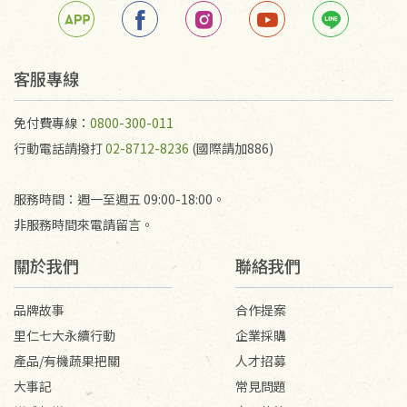
若未保持原包裝方式或未使用原箱退回，導致書籍有
任何折損、磨損、污損或凹角，將不接受退貨，也不
予以退費。
不接受退貨之手抄稿，為敬重法寶故，里仁網購無法
客服專線
代為結緣處理等。 若需將手抄稿寄還給消費者，因而
產生的運費100元/箱將由消費者負擔。
免付費專線：
0800-300-011
行動電話請撥打
02-8712-8236
(國際請加886)
服務時間：週一至週五 09:00-18:00。
非服務時間來電請留言。
關於我們
聯絡我們
品牌故事
合作提案
里仁七大永續行動
企業採購
產品/有機蔬果把關
人才招募
大事記
常見問題