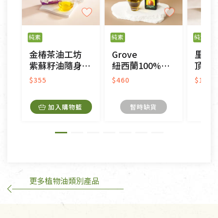
不適用七天鑑賞期商品：
以數位或電磁紀錄形式儲存之商品、易於變質或損壞
之商品、以及性質上無法或不適合退換之商品：如
純素
純素
純素
CD、VCD、DVD、電腦軟體，若產品瑕疵無法讀取僅
金椿茶油工坊
Grove
里仁
接受原片換新。
紫蘇籽油隨身油包
紐西蘭100%頂級冷壓初榨純酪梨油
頂級初榨
衣飾鞋類-如T恤，如於送達後水洗或污損者。
美容保養用品、內衣褲、襪子、口罩等私人消耗性產
$355
$460
$1,18
品，一經拆封使用，恕無法退貨。
內衣褲、襪子、口罩個人衛生用品除商品本身有瑕疵
加入購物籃
暫時缺貨
外,依據《通訊交易解除權合理例外情事適用準
則》, 恕無法退貨。
有標示不接受退貨的優惠商品與蔬菜箱，不接受退
換，但若為商品本身或運送過程中所造成的瑕疵，則
不在此限。
更多植物油類別產品
訂購手抄稿退貨需知：
手抄稿進行退貨時，請務必保持原包裝方式及使用原
箱退回。