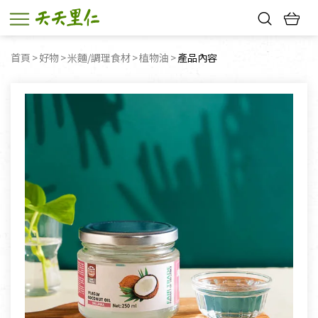
熱門搜尋：
首頁
好物
米麵/調理食材
植物油
目前頁面：
產品內容
親子活動
幸福節中獎名單