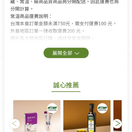
藏、常溫、廠商品貨商品將分開配送，因此運費也將
分開計算。
常溫商品運費說明：
台灣本島訂單金額未滿750元，需支付運費100 元。
外島地區訂單一律收取運費200 元。
國外及大陸地區訂購，請詳見常見問題。
鑑賞期商品說明：
商品包裝外觀樣式色澤以實際出貨為準。
若商品發生新品瑕疵，可申請更換新品。
誠心推薦
若您購買的商品有下列「不適用七天鑑賞期商品」情
形者，除商品瑕疵以外，恕不接受退換貨.
依消保法之規定提供該商品七天免費鑑賞期(含例假
日)的服務，原則上若商品未經使用或被汙損(除商品
瑕疵)，一般皆可申請退換貨。