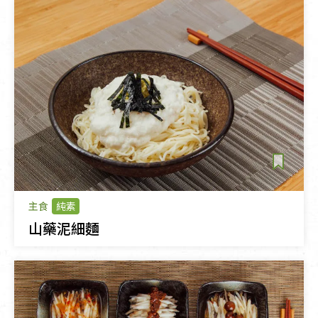
主食
純素
山藥泥細麵