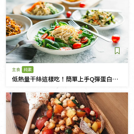
主食
純素
低熱量干絲這樣吃！簡單上手Q彈蛋白質料理