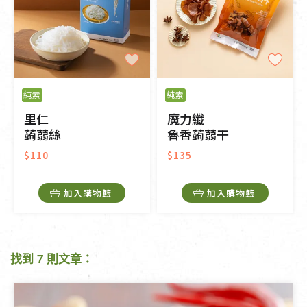
純素
純素
里仁
魔力纖
蒟蒻絲
魯香蒟蒻干
$110
$135
加入購物籃
加入購物籃
找到 7 則文章：