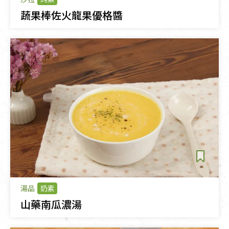
蔬果棒佐火龍果優格醬
湯品
奶素
山藥南瓜濃湯