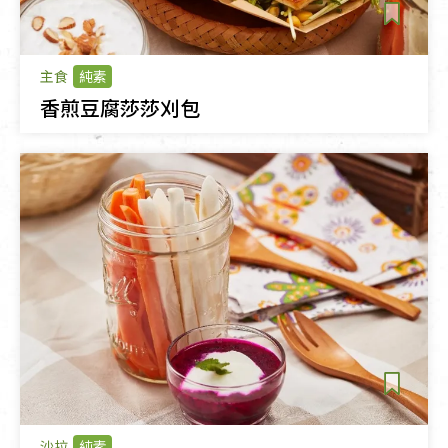
主食
純素
香煎豆腐莎莎刈包
沙拉
純素