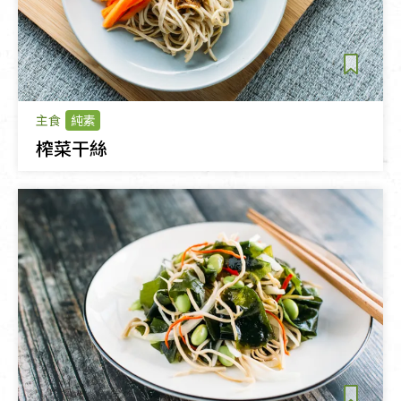
主食
純素
榨菜干絲