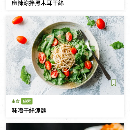
麻辣涼拌黑木耳干絲
主食
純素
味噌干絲涼麵