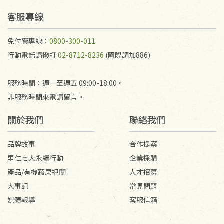
予以退費。
不接受退貨之手抄稿，為敬重法寶故，里仁網購無法
客服專線
代為結緣處理等。 若需將手抄稿寄還給消費者，因而
產生的運費100元/箱將由消費者負擔。
免付費專線：
0800-300-011
行動電話請撥打
02-8712-8236
(國際請加886)
服務時間：週一至週五 09:00-18:00。
非服務時間來電請留言。
關於我們
聯絡我們
品牌故事
合作提案
里仁七大永續行動
企業採購
產品/有機蔬果把關
人才招募
大事記
常見問題
媒體報導
客服信箱