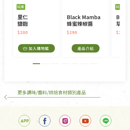
之商品、以及性質上無法或不適合退換之商品：如
純素
純素
門
CD、VCD、DVD、電腦軟體，若產品瑕疵無法讀取僅
里仁
Black Mamba
Blac
接受原片換新。
鹽麴
蜂蜜辣椒醬
草莓
衣飾鞋類-如T恤，如於送達後水洗或污損者。
美容保養用品、內衣褲、襪子、口罩等私人消耗性產
$200
$290
$290
品，一經拆封使用，恕無法退貨。
內衣褲、襪子、口罩個人衛生用品除商品本身有瑕疵
加入購物籃
產品介紹
外,依據《通訊交易解除權合理例外情事適用準
則》, 恕無法退貨。
有標示不接受退貨的優惠商品與蔬菜箱，不接受退
換，但若為商品本身或運送過程中所造成的瑕疵，則
不在此限。
更多調味/醬料/烘焙食材類別產品
訂購手抄稿退貨需知：
手抄稿進行退貨時，請務必保持原包裝方式及使用原
箱退回。
若未保持原包裝方式或未使用原箱退回，導致書籍有
任何折損、磨損、污損或凹角，將不接受退貨，也不