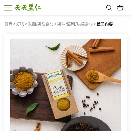
熱門搜尋：
首頁
好物
米麵/調理食材
調味/醬料/烘焙食材
目前頁面：
產品內容
親子活動
幸福節中獎名單