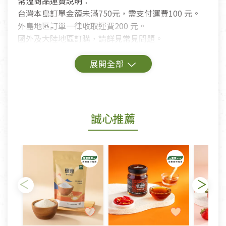
常溫商品運費說明：
台灣本島訂單金額未滿750元，需支付運費100 元。
外島地區訂單一律收取運費200 元。
國外及大陸地區訂購，請詳見常見問題。
鑑賞期商品說明：
商品包裝外觀樣式色澤以實際出貨為準。
若商品發生新品瑕疵，可申請更換新品。
誠心推薦
若您購買的商品有下列「不適用七天鑑賞期商品」情
形者，除商品瑕疵以外，恕不接受退換貨.
依消保法之規定提供該商品七天免費鑑賞期(含例假
日)的服務，原則上若商品未經使用或被汙損(除商品
瑕疵)，一般皆可申請退換貨。
不適用七天鑑賞期商品：
以數位或電磁紀錄形式儲存之商品、易於變質或損壞