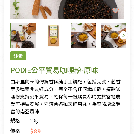
純素
PODIE公平貿易咖哩粉-原味
由斯里蘭卡的傳統香料純手工調配，包括芫荽、茴香
等多種素食友好成分，完全不含任何添加劑。這款咖
哩粉支持公平貿易，確保每一份購買都助力於當地農
業可持續發展。它適合各種烹飪用途，為菜餚增添豐
富的南亞風味。
規格
20g
$89
價格