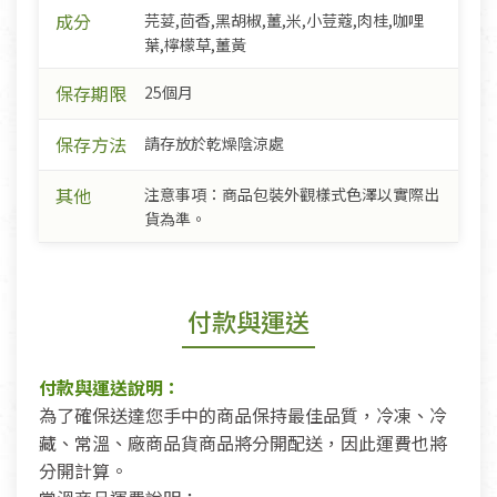
成分
芫荽,茴香,黑胡椒,薑,米,小荳蔻,肉桂,咖哩
葉,檸檬草,薑黃
保存期限
25個月
保存方法
請存放於乾燥陰涼處
其他
注意事項：商品包裝外觀樣式色澤以實際出
貨為準。
付款與運送
付款與運送說明：
為了確保送達您手中的商品保持最佳品質，冷凍、冷
藏、常溫、廠商品貨商品將分開配送，因此運費也將
分開計算。