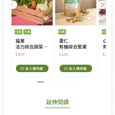
純素
冷藏
純素
純素
福業
里仁
心安
活力綜合蔬菜箱-供饗號
有機綜合堅果
有機
$950
$245
$245
加入購物籃
加入購物籃
延伸閱讀