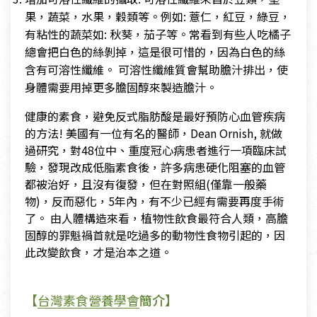
果，蔬菜，水果，穀類等。例如: 薏仁，紅豆，綠豆，
有粘性的蔬菜如: 秋葵，茄子等。常看到有些人吃橘子
總會把白色的絲剝掉，這是很可惜的，因為白色的絲
含有可溶性纖維。 可溶性纖維質會幫助膽汁排出，使
身體需要用掉更多膽固醇來製造膽汁。
健康的素食，避免反式脂肪酸是最好預防心血管疾病
的方法! 美國有一位有名的醫師，Dean Ornish, 就做
過研究，對48位中、重度冠心病患者進行一項臨床試
驗，發現改成低脂素食後，許多病患硬化阻塞的血管
都被治好，且沒有復發，但在對照組(僅靠一般藥
物)，反而惡化，5年內，有不少已經有需要再度手術
了。 由人體構造來看，植物性飲食最符合人類，高膽
固醇的罪魁禍首就是吃過多的動物性食物引起的，因
此改變飲食，才是治本之道。
【
台灣素食營養學會
簡介】