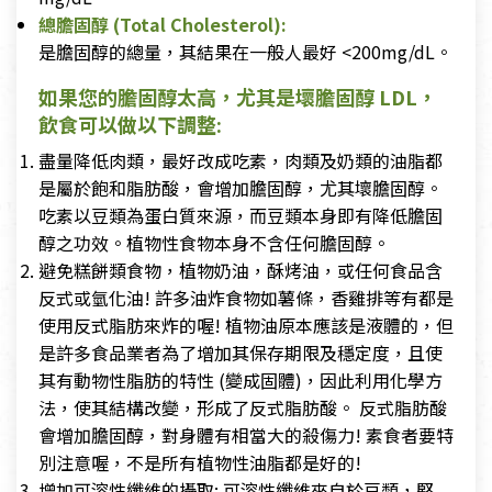
總膽固醇 (Total Cholesterol):
是膽固醇的總量，其結果在一般人最好 <200mg/dL。
如果您的膽固醇太高，尤其是壞膽固醇 LDL，
飲食可以做以下調整:
盡量降低肉類，最好改成吃素，肉類及奶類的油脂都
是屬於飽和脂肪酸，會增加膽固醇，尤其壞膽固醇。
吃素以豆類為蛋白質來源，而豆類本身即有降低膽固
醇之功效。植物性食物本身不含任何膽固醇。
避免糕餅類食物，植物奶油，酥烤油，或任何食品含
反式或氫化油! 許多油炸食物如薯條，香雞排等有都是
使用反式脂肪來炸的喔! 植物油原本應該是液體的，但
是許多食品業者為了增加其保存期限及穩定度，且使
其有動物性脂肪的特性 (變成固體)，因此利用化學方
法，使其結構改變，形成了反式脂肪酸。 反式脂肪酸
會增加膽固醇，對身體有相當大的殺傷力! 素食者要特
別注意喔，不是所有植物性油脂都是好的!
增加可溶性纖維的攝取: 可溶性纖維來自於豆類，堅