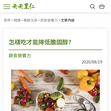
熱門搜尋：
首頁
閱讀
專題文章
蔬食營養力
目前頁面：
文章內容
親子活動
幸福節中獎名單
怎樣吃才能降低膽固醇?
蔬食營養力
2020/08/19