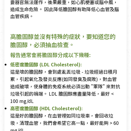
要器官無法運作，後果嚴重，如心肌梗塞或腦中風，
造成生命危險。 因此降低膽固醇有助降低心血管及腦
血管疾病。
高膽固醇並沒有特殊的症狀，要知道您的
膽固醇，必須抽血檢查。
報告通常會將膽固醇分成以下幾種:
低密度膽固醇 (LDL Cholesterol):
這是壞的膽固醇，會到處亂丟垃圾 - 垃圾經過日積月
累，引起氧化及發炎反應(如同發臭及腐敗)，對血管
造成破壞，使身體的免疫系統必須出動 "軍隊" 來對抗
垃圾引起的禍端。 LDL 膽固醇應盡量降低，最好 <
100 mg/dL
高密度膽固醇 (HDL Cholesterol):
這是好的膽固醇，在血管裡如同垃圾車，會回收垃
圾，清理血管，我們會希望它高一點，最好能夠 > 60
mg/dL