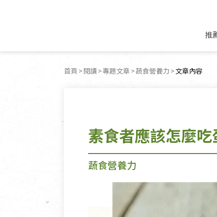
推
米麵/調理食材
好康優惠
飲品/零食
專題文章
首頁
閱讀
專題文章
蔬食營養力
目前頁面：
文章內容
米/麵/粉
8月新品優惠
豆漿/優格/植物
農產品與農友
豆麥雜糧種子
8月快閃商品優
果汁/醋飲/飲料
食品與廠商
植物油
中秋禮盒預購
茶/咖啡/花果茶
用品與廠商
不限類別
素食者應該怎麼吃
乾貨/素料/植物肉
7月惜福愛物
沖調飲/穀麥片
土地與生態
豆腐/天貝/豆製品
6月快閃商品-好
蜂蜜/椰奶
蔬食營養力
調味/醬料/烘焙食材
傳承經典優惠
休閒零食
生活提案
蔬食營養力
抹醬/果醬
文化好書優惠
堅果/果乾
共好行動
鮮凍蔬果
糖果/巧克力
里仁的努力
居家日用
個人清潔保養