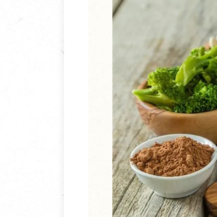
清潔/防蟲/薰香
臉部清潔/保養
餐具食器
臉部彩妝
廚房用具/家電/家飾
牙膏/牙刷/漱口
寢具織品
洗髮/潤髮/染髮
身體清潔/保養
個人用品