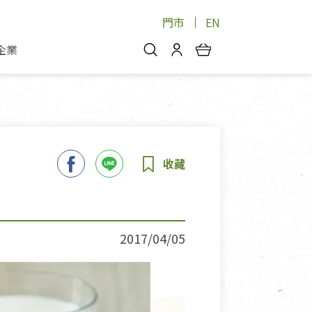
門市
EN
企業
你好，歡迎光臨！
安心蔬果
會員中心
蔬果箱/禮盒
物
我的優惠券
品
芽菜/菇
理包
醬料
消費紀錄查詢
個人資料管理
產品追蹤
2017/04/05
好文收藏
登入/註冊
物
寵物專區