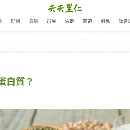
薦
好物
食譜
策展
活動
閱讀
消息
社會
里仁新訊
品牌故事
主題推薦
即食料理/糕點
地球超載日：守護地球從生活
主題活動
關注支持
媒體報導
養身保健
選擇開始
里仁七大永續行動
會員專屬
奶
里仁動態
中秋送禮推薦
沖泡麵/粥/湯
本土優先
永續飲食
保健食品
里仁為美刊
愛地球,吃蔬食就可以！
人才招募
門市資訊
惠
分店動態
超值好物特惠
熟食料理/調理包
減塑微革命
淨塑行動
養身食品/飲
產品/有機蔬果把關
產品推薦
作夥利他 加入水滴會員
產品動態
飲品
熱銷人氣產品推薦
包子饅頭/麵點
少或無添加
主食
生態保育
沙拉
中藥食材/調
點心
大事記
蛋白質？
經典必買推薦
粽子/蘿蔔糕/年糕
友善耕作
公益支持
酵素
「里仁誠食市集」永續新體驗
里仁聯名卡
評延長優惠
史瓦帝尼文化節
素鬆/醬菜
支持弱勢
獲獎肯定
減塑 一起來！
理念桌布下載
甜品/冰品
綠色保育
聯名合作
綠色保育-我們的田, 牠們的家
加入會員
麵包/糕點
永續飲食
里仁「史瓦帝尼文化節」
湯品
衣飾鞋包
圖書/宗教文