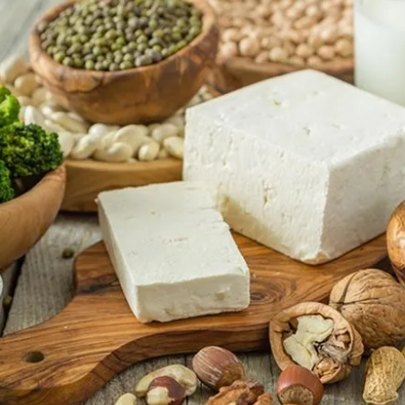
女裝
佛儒書籍
女內著居家
廣論/備覽手
水
男裝
敬經帛/書套
男內著居家
影音/圖書
毛巾/浴巾/手帕
文具禮品/禮
鞋襪
燈/燃燈油
帽/口罩/配件/包包
香
嬰幼/兒童
供具/修持用
居士服