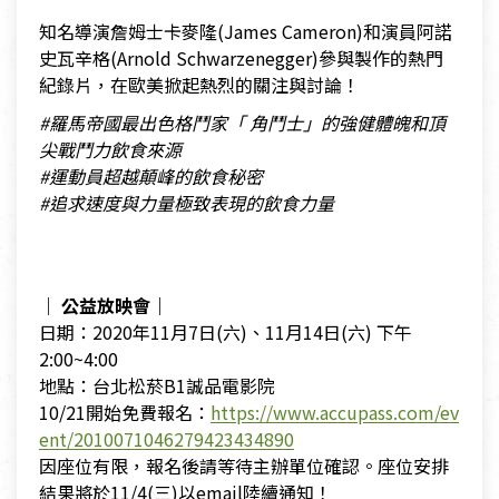
知名導演詹姆士卡麥隆(James Cameron)和演員阿諾
史瓦辛格(Arnold Schwarzenegger)參與製作的熱門
紀錄片，在歐美掀起熱烈的關注與討論！
#羅馬帝國最出色格鬥家「 角鬥士」的強健體魄和頂
尖戰鬥力飲食來源
#運動員超越顛峰的飲食秘密
#追求速度與力量極致表現的飲食力量
｜ 公益放映會｜
日期：2020年11月7日(六)、11月14日(六) 下午
2:00~4:00
地點：台北松菸B1誠品電影院
10/21開始免費報名：
https://www.accupass.com/ev
ent/2010071046279423434890
因座位有限，報名後請等待主辦單位確認。座位安排
結果將於11/4(三)以email陸續通知！