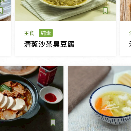
主食
純素
清蒸沙茶臭豆腐