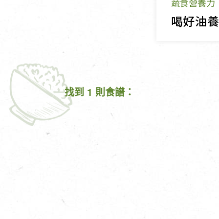
蔬食營養力
找到 1 則食譜：