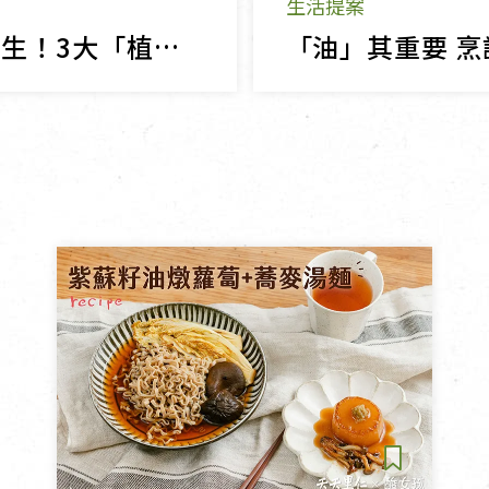
生活提案
喝好油養生！3大「植物黃金」紫蘇油、亞麻仁、南瓜籽油營養與吃法全解析