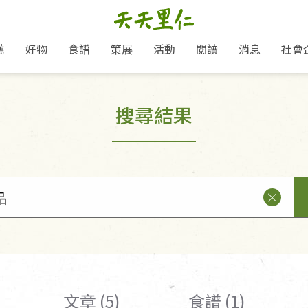
薦
好物
食譜
策展
活動
閱讀
消息
社會
里仁新訊
品牌故事
主題推薦
即食料理/糕點
地球超載日：守護地球從生活
主題活動
關注支持
媒體報導
養身保健
搜尋結果
選擇開始
里仁七大永續行動
會員專屬
奶
里仁動態
中秋送禮推薦
沖泡麵/粥/湯
本土優先
永續飲食
保健食品
里仁為美刊
愛地球,吃蔬食就可以！
人才招募
門市資訊
惠
分店動態
超值好物特惠
熟食料理/調理包
減塑微革命
淨塑行動
養身食品/飲
產品/有機蔬果把關
產品推薦
作夥利他 加入水滴會員
產品動態
飲品
熱銷人氣產品推薦
包子饅頭/麵點
少或無添加
主食
生態保育
沙拉
中藥食材/調
點心
大事記
經典必買推薦
粽子/蘿蔔糕/年糕
友善耕作
公益支持
酵素
「里仁誠食市集」永續新體驗
里仁聯名卡
評延長優惠
史瓦帝尼文化節
素鬆/醬菜
支持弱勢
獲獎肯定
減塑 一起來！
理念桌布下載
甜品/冰品
綠色保育
聯名合作
綠色保育-我們的田, 牠們的家
加入會員
麵包/糕點
永續飲食
里仁「史瓦帝尼文化節」
湯品
文章 (5)
食譜 (1)
衣飾鞋包
圖書/宗教文