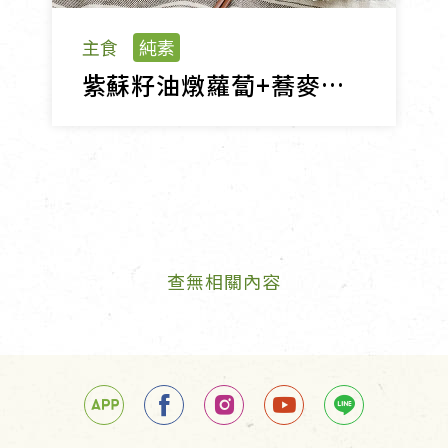
主食
純素
紫蘇籽油燉蘿蔔+蕎麥湯麵
查無相關內容