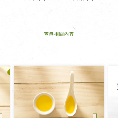
女裝
佛儒書籍
女內著居家
廣論/備覽手
水
男裝
敬經帛/書套
查無相關內容
男內著居家
影音/圖書
毛巾/浴巾/手帕
文具禮品/禮
鞋襪
燈/燃燈油
帽/口罩/配件/包包
香
嬰幼/兒童
供具/修持用
居士服