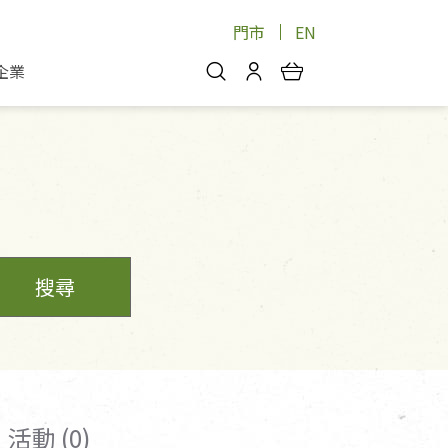
門市
EN
企業
你好，歡迎光臨！
安心蔬果
會員中心
蔬果箱/禮盒
物
我的優惠券
品
芽菜/菇
理包
醬料
消費紀錄查詢
個人資料管理
搜尋
產品追蹤
好文收藏
登入/註冊
活動 (0)
物
寵物專區