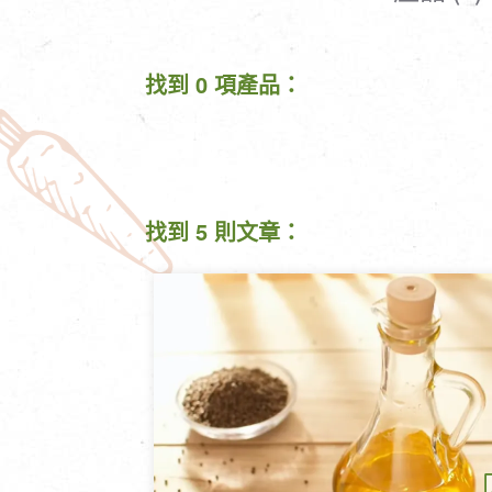
清潔/防蟲/薰香
臉部清潔/保養
餐具食器
臉部彩妝
找到 0 項產品：
廚房用具/家電/家飾
牙膏/牙刷/漱口
寢具織品
洗髮/潤髮/染髮
身體清潔/保養
個人用品
找到 5 則文章：