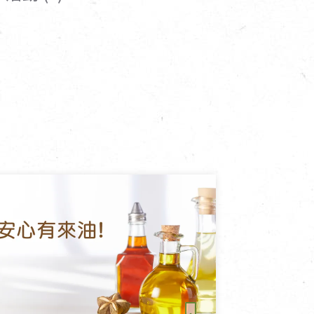
寵物營養補充品
抄
寵物清潔用品
券
品