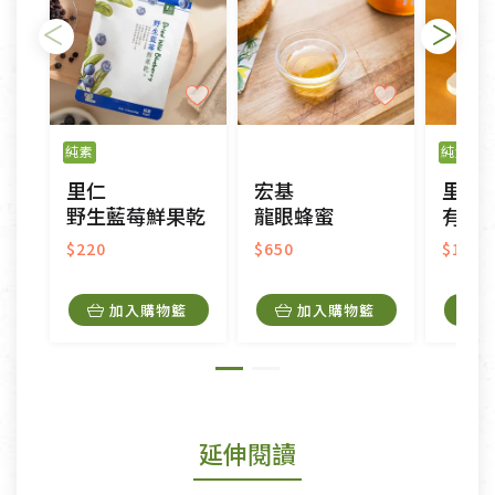
純素
純素
里仁
宏基
里仁
野生藍莓鮮果乾
龍眼蜂蜜
有機
$220
$650
$100
加入購物籃
加入購物籃
延伸閱讀