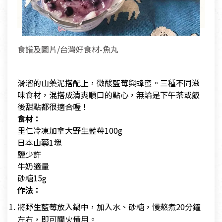
食譜及圖片/台灣好食材-魚丸
滑溜的山藥泥搭配上，微酸藍莓與蜂蜜。三種不同滋
味食材，混搭成清爽順口的點心，無論是下午茶或飯
後甜點都很適合喔！
食材：
里仁冷凍加拿大野生藍莓100g
日本山藥1塊
鹽少許
牛奶適量
砂糖15g
作法：
將野生藍莓放入鍋中，加入水、砂糖，慢熬煮20分鐘
左右，即可關火備用。