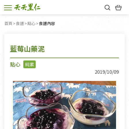
熱門搜尋：
首頁
食譜
點心
目前頁面：
食譜內容
親子活動
幸福節中獎名單
藍莓山藥泥
點心
純素
2019/10/09