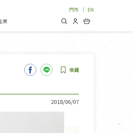
門市
EN
企業
你好，歡迎光臨！
安心蔬果
會員中心
蔬果箱/禮盒
物
我的優惠券
品
芽菜/菇
理包
醬料
消費紀錄查詢
個人資料管理
產品追蹤
2018/06/07
好文收藏
登入/註冊
物
寵物專區