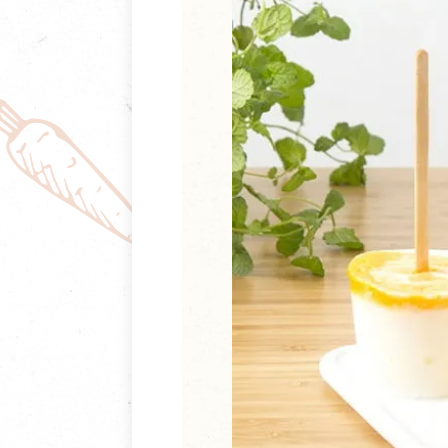
清潔/防蟲/薰香
臉部清潔/保養
餐具食器
臉部彩妝
廚房用具/家電/家飾
牙膏/牙刷/漱口
寢具織品
洗髮/潤髮/染髮
身體清潔/保養
個人用品