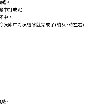
的縫。
機中打成泥。
杯中。
凍庫中冷凍結冰就完成了(約5小時左右)。
的縫。