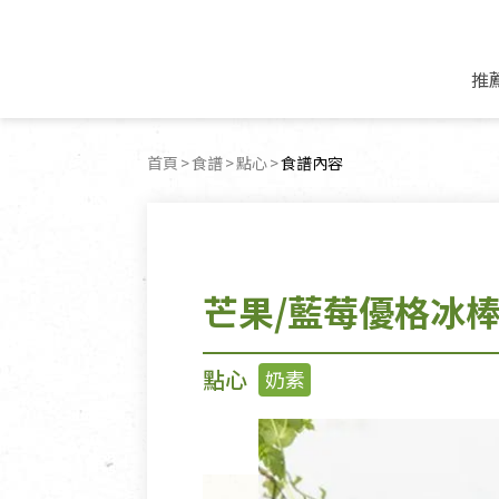
推
米麵/調理食材
好康優惠
飲品/零食
專題文章
首頁
食譜
點心
目前頁面：
食譜內容
米/麵/粉
8月新品優惠
豆漿/優格/植物
農產品與農友
豆麥雜糧種子
8月快閃商品優
果汁/醋飲/飲料
食品與廠商
植物油
中秋禮盒預購
茶/咖啡/花果茶
用品與廠商
不限類別
芒果/藍莓優格冰
乾貨/素料/植物肉
7月惜福愛物
沖調飲/穀麥片
土地與生態
豆腐/天貝/豆製品
6月快閃商品-好
蜂蜜/椰奶
蔬食營養力
調味/醬料/烘焙食材
傳承經典優惠
休閒零食
生活提案
點心
奶素
抹醬/果醬
文化好書優惠
堅果/果乾
共好行動
鮮凍蔬果
糖果/巧克力
里仁的努力
居家日用
個人清潔保養