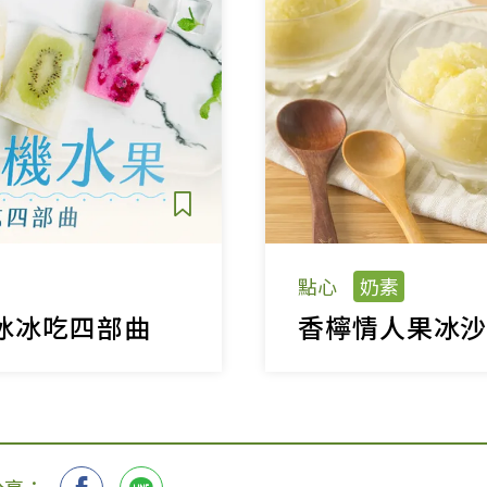
點心
奶素
冰冰吃四部曲
香檸情人果冰