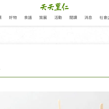
薦
好物
食譜
策展
活動
閱讀
消息
社會
里仁新訊
品牌故事
主題推薦
即食料理/糕點
愛地球,吃蔬食就可以！
主題活動
關注支持
媒體報導
養身保健
里仁七大永續行動
作夥利他 加入水滴會員
會員專屬
奶
里仁動態
中秋送禮推薦
沖泡麵/粥/湯
本土優先
永續飲食
保健食品
里仁為美刊
人才招募
門市資訊
惠
分店動態
超值好物特惠
熟食料理/調理包
減塑微革命
淨塑行動
養身食品/飲
產品/有機蔬果把關
「里仁誠食市集」永續新體驗
產品推薦
產品動態
飲品
熱銷人氣產品推薦
包子饅頭/麵點
少或無添加
主食
生態保育
沙拉
中藥食材/調
點心
大事記
減塑 一起來！
棒
經典必買推薦
粽子/蘿蔔糕/年糕
友善耕作
公益支持
酵素
里仁聯名卡
綠色保育-我們的田, 牠們的家
評延長優惠
史瓦帝尼文化節
素鬆/醬菜
支持弱勢
獲獎肯定
理念桌布下載
里仁「史瓦帝尼文化節」
甜品/冰品
綠色保育
聯名合作
加入會員
麵包/糕點
永續飲食
湯品
衣飾鞋包
圖書/宗教文