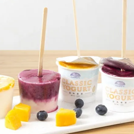
女裝
佛儒書籍
女內著居家
廣論/備覽手
水
男裝
敬經帛/書套
男內著居家
影音/圖書
毛巾/浴巾/手帕
文具禮品/禮
鞋襪
燈/燃燈油
帽/口罩/配件/包包
香
嬰幼/兒童
供具/修持用
居士服