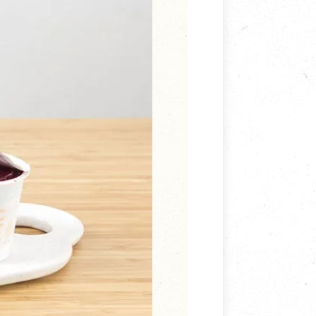
寵物營養補充品
抄
寵物清潔用品
券
品