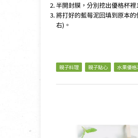
半開封膜，分別挖出優格杯裡
將打好的藍莓泥回填到原本的
右)。
親子料理
親子點心
水果優格