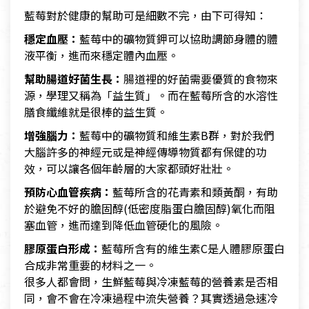
藍莓對於健康的幫助可是細數不完，由下可得知：
穩定血壓：
藍莓中的礦物質鉀可以協助調節身體的體
液平衡，進而來穩定體內血壓。
幫助腸道好菌生長：
腸道裡的好菌需要優質的食物來
源，學理又稱為「益生質」。而在藍莓所含的水溶性
膳食纖維就是很棒的益生質。
增強腦力：
藍莓中的礦物質和維生素B群，對於我們
大腦許多的神經元或是神經傳導物質都有保健的功
效，可以讓各個年齡層的大家都頭好壯壯。
預防心血管疾病：
藍莓所含的花青素和類黃酮，有助
於避免不好的膽固醇(低密度脂蛋白膽固醇)氧化而阻
塞血管，進而達到降低血管硬化的風險。
膠原蛋白形成：
藍莓所含有的維生素C是人體膠原蛋白
合成非常重要的材料之一。
很多人都會問，生鮮藍莓與冷凍藍莓的營養素是否相
同，會不會在冷凍過程中流失營養？其實透過急速冷