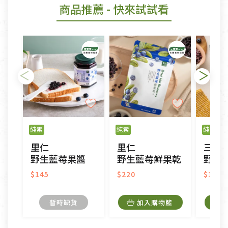
商品推薦
- 快來試試看
純素
純素
純素
里仁
里仁
三機
野生藍莓果醬
野生藍莓鮮果乾
野藍
$145
$220
$189
暫時缺貨
加入購物籃