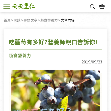
熱門搜尋：
首頁
閱讀
專題文章
蔬食營養力
目前頁面：
文章內容
親子活動
幸福節中獎名單
吃藍莓有多好?營養師親口告訴你!
蔬食營養力
2019/09/23