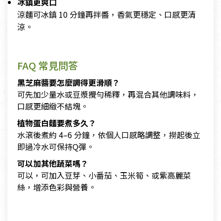
冰鎮更爽口
涼麵可冰鎮 10 分鐘再拌醬，香氣更穩定、口感更清
涼。
FAQ 常見問答
黑芝麻醬要怎麼調得更滑順？
可先加少量水或豆漿攪勻稀釋，再混合其他調味料，
口感更細緻不結塊。
植物蛋白麵要煮多久？
水滾後煮約 4–6 分鐘，依個人口感略調整，撈起後立
即過冷水可保持Q彈。
可以加其他蔬菜嗎？
可以，可加入豆芽、小番茄、玉米筍、或紫高麗菜
絲，增添色彩與營養。