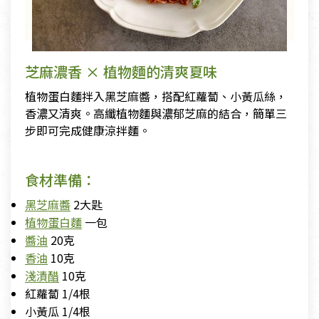
芝麻濃香 × 植物麵的清爽夏味
植物蛋白麵拌入黑芝麻醬，搭配紅蘿蔔、小黃瓜絲，
香濃又清爽。高纖植物麵與濃郁芝麻的結合，簡單三
步即可完成健康涼拌麵。
食材準備：
黑芝麻醬
2大匙
植物蛋白麵
一包
醬油
20克
香油
10克
淺漬醋
10克
紅蘿蔔 1/4根
小黃瓜 1/4根