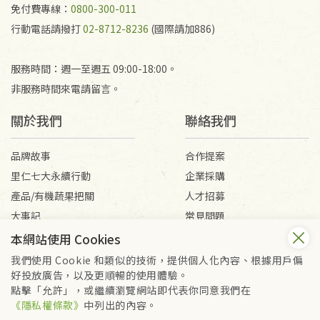
免付費專線：
0800-300-011
行動電話請撥打
02-8712-8236
(國際請加886)
服務時間：週一至週五 09:00-18:00。
非服務時間來電請留言。
關於我們
聯絡我們
品牌故事
合作提案
里仁七大永續行動
企業採購
產品/有機蔬果把關
人才招募
大事記
常見問題
媒體報導
客服信箱
本網站使用 Cookies
我們使用 Cookie 和類似的技術，提供個人化內容、根據用戶偏
好投放廣告，以及更順暢的使用體驗。
會員服務條款
隱私權政策
點擊「允許」，或繼續瀏覽網站即代表你同意我們在
Copyright © 2026 里仁事業股份有限公司(統編：16301262) /
《隱私權條款》
中列出的內容。
里仁網購股份有限公司(統編：25149752)