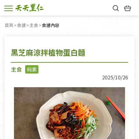
熱門搜尋：
首頁
食譜
主食
目前頁面：
食譜內容
親子活動
幸福節中獎名單
黑芝麻涼拌植物蛋白麵
主食
純素
2025/10/26