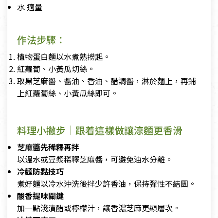
水 適量
作法步驟：
植物蛋白麵以水煮熟撈起。
紅蘿蔔、小黃瓜切絲。
取黑芝麻醬、醬油、香油、醋調醬，淋於麵上，再鋪
上紅蘿蔔絲、小黃瓜絲即可。
料理小撇步｜跟着這樣做讓涼麵更香滑
芝麻醬先稀釋再拌
以溫水或豆漿稀釋芝麻醬，可避免油水分離。
冷麵防黏技巧
煮好麵以冷水沖洗後拌少許香油，保持彈性不結團。
酸香提味關鍵
加一點淺漬醋或檸檬汁，讓香濃芝麻更顯層次。