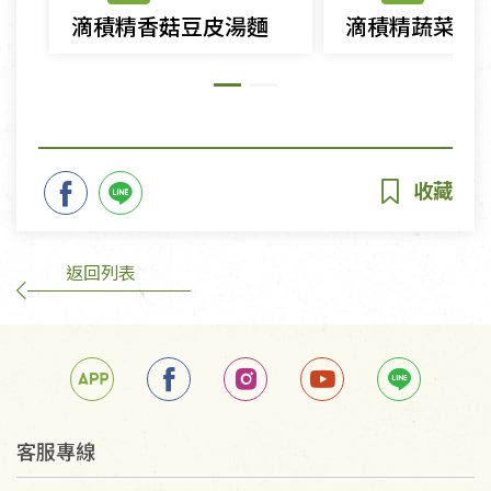
滴積精香菇豆皮湯麵
滴積精蔬菜燉
返回列表
客服專線