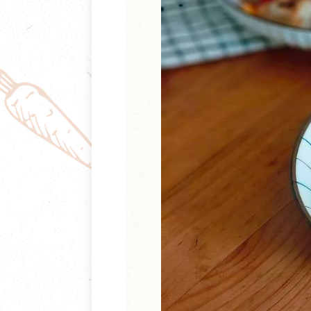
清潔/防蟲/薰香
臉部清潔/保養
餐具食器
臉部彩妝
廚房用具/家電/家飾
牙膏/牙刷/漱口
寢具織品
洗髮/潤髮/染髮
身體清潔/保養
個人用品