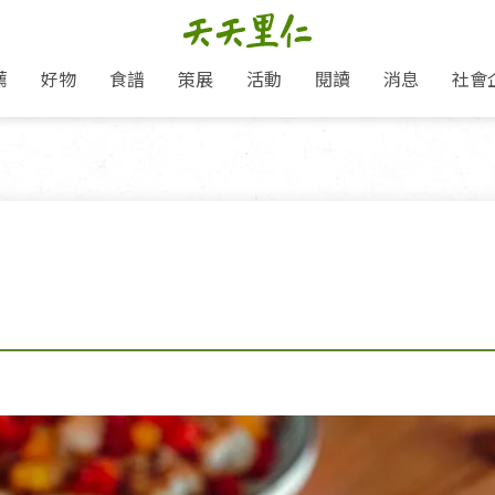
薦
好物
食譜
策展
活動
閱讀
消息
社會
里仁新訊
品牌故事
主題推薦
即食料理/糕點
愛地球,吃蔬食就可以！
主題活動
關注支持
媒體報導
養身保健
里仁七大永續行動
作夥利他 加入水滴會員
會員專屬
奶
里仁動態
中秋送禮推薦
沖泡麵/粥/湯
本土優先
永續飲食
保健食品
里仁為美刊
人才招募
門市資訊
惠
分店動態
超值好物特惠
熟食料理/調理包
減塑微革命
淨塑行動
養身食品/飲
產品/有機蔬果把關
「里仁誠食市集」永續新體驗
產品推薦
產品動態
飲品
熱銷人氣產品推薦
包子饅頭/麵點
少或無添加
主食
生態保育
沙拉
中藥食材/調
點心
大事記
減塑 一起來！
經典必買推薦
粽子/蘿蔔糕/年糕
友善耕作
公益支持
酵素
里仁聯名卡
綠色保育-我們的田, 牠們的家
評延長優惠
史瓦帝尼文化節
素鬆/醬菜
支持弱勢
獲獎肯定
理念桌布下載
里仁「史瓦帝尼文化節」
甜品/冰品
綠色保育
聯名合作
加入會員
麵包/糕點
永續飲食
湯品
衣飾鞋包
圖書/宗教文