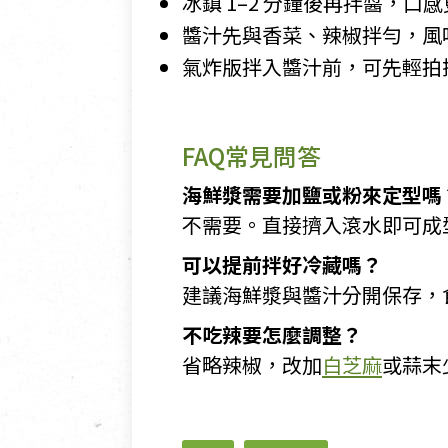
冰鎮 1–2 分鐘後再拌醬，口
醬汁先與香菜、辣椒拌勻，風
氣炸版拌入醬汁前，可先輕拍
FAQ常見問答
海鮮漿需要加鹽或粉來定型嗎
不需要。直接擠入滾水即可成型
可以提前拌好冷藏嗎？
建議海鮮漿與醬汁分開保存，食
不吃辣要怎麼調整？
省略辣椒，改加
白芝麻
或蒜末