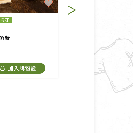
冷凍
純素
穀盛
鮮漿
米花有機醇米霖
$180
加入購物籃
加入購物籃