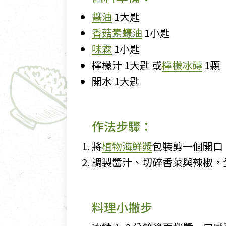
醬油
1大匙
香菇素蠔油
1小匙
味霖
1小匙
檸檬汁 1大匙 或
檸檬冰磚
1顆
開水 1大匙
作法步驟：
將
植物海鮮漿
包裝剪一個開口
調製醬汁、切碎香菜與辣椒，
料理小撇步