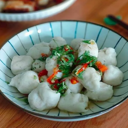
女裝
佛儒書籍
女內著居家
廣論/備覽手
水
男裝
敬經帛/書套
男內著居家
影音/圖書
毛巾/浴巾/手帕
文具禮品/禮
鞋襪
燈/燃燈油
帽/口罩/配件/包包
香
嬰幼/兒童
供具/修持用
居士服