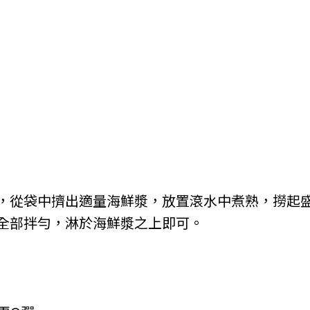
，從袋中擠出適量海鮮漿，放置滾水中煮熟，撈起
全部拌勻，淋於海鮮漿之上即可。