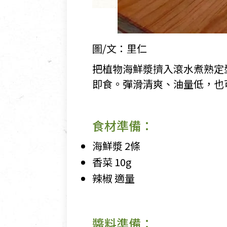
圖/文：里仁
把植物海鮮漿擠入滾水煮熟定
即食。彈滑清爽、油量低，也
食材準備：
海鮮漿 2條
香菜 10g
辣椒 適量
醬料準備：