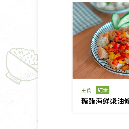
主食
純素
糖醋海鮮漿油