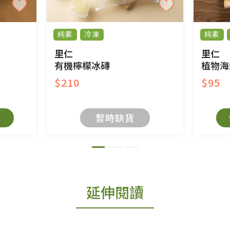
純素
冷凍
純素
里仁
里仁
有機檸檬冰磚
植物海
$210
$95
暫時缺貨
延伸閱讀