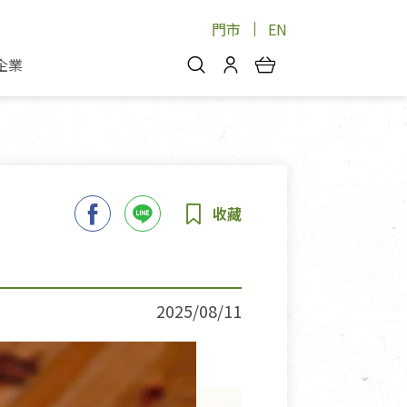
門市
EN
企業
你好，歡迎光臨！
安心蔬果
會員中心
蔬果箱/禮盒
物
我的優惠券
品
芽菜/菇
理包
醬料
消費紀錄查詢
個人資料管理
產品追蹤
2025/08/11
好文收藏
登入/註冊
物
寵物專區