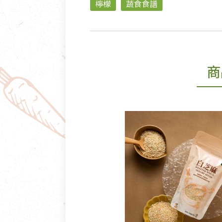
檸檬
蔬食食譜
商