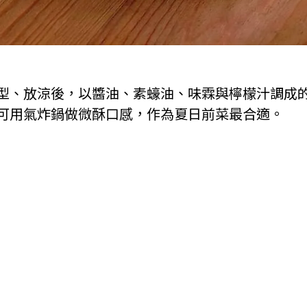
型、放涼後，以醬油、素蠔油、味霖與檸檬汁調成
可用氣炸鍋做微酥口感，作為夏日前菜最合適。