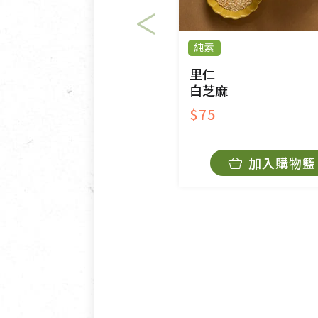
純素
里仁
白芝麻
$75
加入購物籃