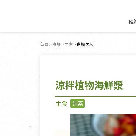
推
米麵/調理食材
好康優惠
飲品/零食
專題文章
首頁
食譜
主食
目前頁面：
食譜內容
米/麵/粉
8月新品優惠
豆漿/優格/植物
農產品與農友
豆麥雜糧種子
8月快閃商品優
果汁/醋飲/飲料
食品與廠商
植物油
中秋禮盒預購
茶/咖啡/花果茶
用品與廠商
不限類別
涼拌植物海鮮漿
乾貨/素料/植物肉
7月惜福愛物
沖調飲/穀麥片
土地與生態
豆腐/天貝/豆製品
6月快閃商品-好
蜂蜜/椰奶
蔬食營養力
調味/醬料/烘焙食材
傳承經典優惠
休閒零食
生活提案
主食
純素
抹醬/果醬
文化好書優惠
堅果/果乾
共好行動
鮮凍蔬果
糖果/巧克力
里仁的努力
居家日用
個人清潔保養