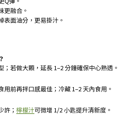
感更Q彈。
味更融合。
掉表面油分，更易掛汁。
？
；若做大顆，延長 1–2 分鐘確保中心熟透。
用前再拌口感最佳；冷藏 1–2 天內食用。
少許；
檸檬汁
可微增 1/2 小匙提升清新度。